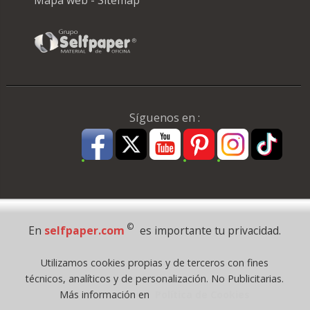
Mapa web - Sitemap
Síguenos en :
Pago Seguro
©
En
selfpaper.com
es importante tu privacidad.
© 1995 - 2026 Grupo Selfpaper.
Utilizamos cookies propias y de terceros con fines
Todos los derechos reservados
técnicos, analíticos y de personalización. No Publicitarias.
©selfpaper.com, y las webs de ©gruposelfpaper.org están gestionadas, y
Más información en
Política de Cookies
son propiedad de :