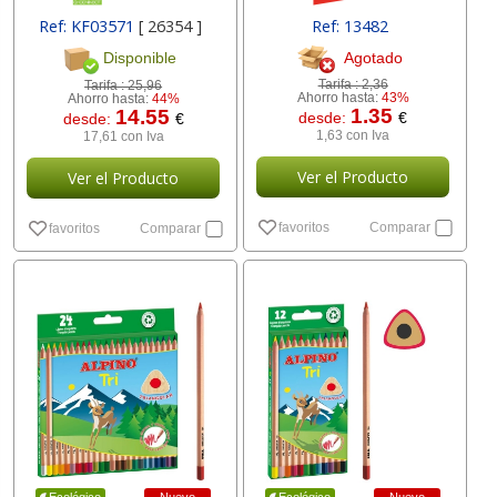
Ref: KF03571
[ 26354 ]
Ref: 13482
Agotado
Disponible
Tarifa :
2,36
Tarifa :
25,96
Ahorro hasta:
43%
Ahorro hasta:
44%
1.35
14.55
desde:
€
desde:
€
1,63 con Iva
17,61 con Iva
Ver el Producto
Ver el Producto
favoritos
Comparar
favoritos
Comparar