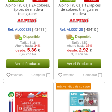
Nuevo
Nuevo
Ecológico
Ecológico
Alpino Tri, Caja 24 Colores,
Alpino Tri, Caja 12 lápices
lápices de madera
de colores triangulares
triangulares
madera
Ref: AL000129
[ 43411 ]
Ref: AL000128
[ 43410 ]
Disponible
Disponible
Tarifa :
8,18
Tarifa :
4,52
Ahorro hasta:
34%
Ahorro hasta:
35%
5.36
2.92
desde:
€
desde:
€
6,49 con Iva
3,53 con Iva
Ver el Producto
Ver el Producto
favoritos
Comparar
favoritos
Comparar
más vendido de su clase