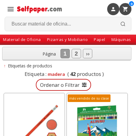
0
×
Volver
Material de Oficina
Pizarras y Mobiliario
Papel
Máquinas
1
2
››
Página
↑
Etiquetas de productos
Etiqueta :
(
42
productos )
madera
Ordenar o Filtrar
más vendido de su clase