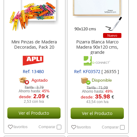
Nuevo
Mini Pinzas de Madera
Pizarra Blanca Marco
Decoradas, Pack 20
Madera 90x120 cms,
grande
Ref: 13480
Ref: KF03572
[ 26355 ]
Agotado
Disponible
Tarifa :
3,79
Tarifa :
71,09
Ahorro hasta:
45%
Ahorro hasta:
49%
2.09
35.98
desde:
€
desde:
€
2,53 con Iva
43,54 con Iva
Ver el Producto
Ver el Producto
favoritos
Comparar
favoritos
Comparar