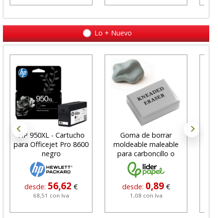
Lo + Nuevo
HP 950XL - Cartucho
Goma de borrar
H
para Officejet Pro 8600
moldeable maleable
C
negro
para carboncillo o
N
grafito
56,62
0,89
desde:
€
desde:
€
68,51 con Iva
1,08 con Iva