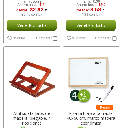
Tarifa :
55,99
Tarifa :
6,30
Ahorro hasta:
41%
Ahorro hasta:
43%
32.82
3.58
desde:
€
desde:
€
39,71 con Iva
4,33 con Iva
Ver el Producto
Ver el Producto
favoritos
Comparar
favoritos
Comparar
Regalo
Atril sujetalibros de
Pizarra blanca borrable
madera, plegable, 4
40x60 cm, marco madera
Posiciones
económica