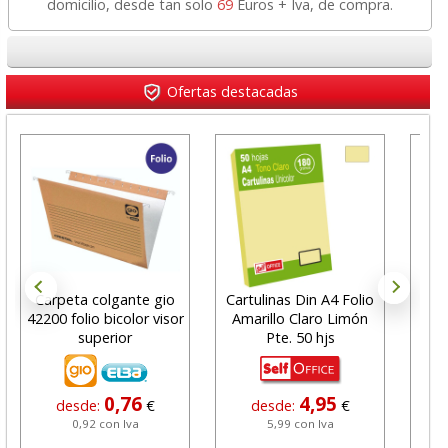
domicilio, desde tan solo
69
Euros + Iva, de compra.
Ofertas destacadas
Carpeta colgante gio
Cartulinas Din A4 Folio
Arch
42200 folio bicolor visor
Amarillo Claro Limón
F
superior
Pte. 50 hjs
e
0,76
4,95
desde:
€
desde:
€
0,92 con Iva
5,99 con Iva