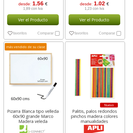
1.56
1.02
desde:
€
desde:
€
1,89 con Iva
1,23 con Iva
Ver el Producto
Ver el Producto
favoritos
Comparar
favoritos
Comparar
más vendido de su clase
Nuevo
Pizarra Blanca tipo velleda
Palitis, palos redondos
60x90 grande Marco
pinchos madera colores
Madera veleda
manualidades