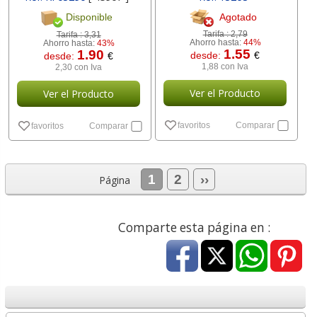
Agotado
Disponible
Tarifa :
2,79
Tarifa :
3,31
Ahorro hasta:
44%
Ahorro hasta:
43%
1.55
1.90
desde:
€
desde:
€
1,88 con Iva
2,30 con Iva
Ver el Producto
Ver el Producto
favoritos
Comparar
favoritos
Comparar
1
2
››
Página
Comparte esta página en :