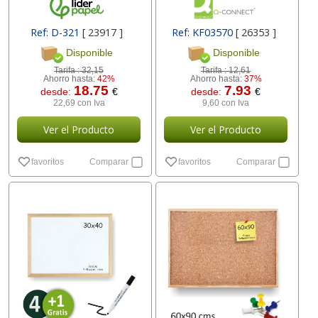
Ref: D-321
[ 23917 ]
Ref: KF03570
[ 26353 ]
Disponible
Disponible
Tarifa :
32,15
Tarifa :
12,61
Ahorro hasta:
42%
Ahorro hasta:
37%
18.75
7.93
desde:
€
desde:
€
22,69 con Iva
9,60 con Iva
Ver el Producto
Ver el Producto
favoritos
Comparar
favoritos
Comparar