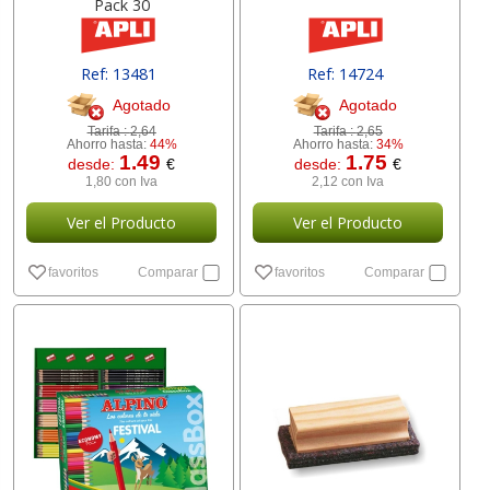
Pack 30
Ref: 13481
Ref: 14724
Agotado
Agotado
Tarifa :
2,64
Tarifa :
2,65
Ahorro hasta:
44%
Ahorro hasta:
34%
1.49
1.75
desde:
€
desde:
€
1,80 con Iva
2,12 con Iva
Ver el Producto
Ver el Producto
favoritos
Comparar
favoritos
Comparar