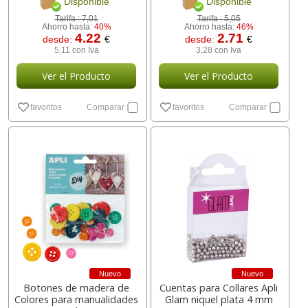
Disponible
Disponible
Tarifa :
7,01
Tarifa :
5,05
Ahorro hasta:
40%
Ahorro hasta:
46%
4.22
2.71
desde:
€
desde:
€
5,11 con Iva
3,28 con Iva
Ver el Producto
Ver el Producto
favoritos
Comparar
favoritos
Comparar
Nuevo
Nuevo
Botones de madera de
Cuentas para Collares Apli
Colores para manualidades
Glam niquel plata 4 mm