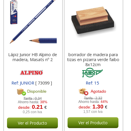
Lápiz Junior HB Alpino de
borrador de madera para
madera, Masats nº 2
tizas en pizarra verde faibo
8x12cm
Ref: JUNIOR
[ 73099 ]
Ref: 15
Agotado
Disponible
Tarifa :
2,32
Tarifa :
0,34
Ahorro hasta:
44%
Ahorro hasta:
38%
1.30
0.21
desde:
€
desde:
€
1,57 con Iva
0,25 con Iva
Ver el Producto
Ver el Producto