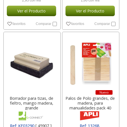
2,95 con Iva
1,60 con Iva
Ver el Producto
Ver el Producto
favoritos
Comparar
favoritos
Comparar
Nuevo
Borrador para tizas, de
Palos de Polo grandes, de
fieltro, mango madera,
madera, para
grande
manualidades pack 40
Ref: KF03290
[ 45907 ]
Ref: 13268