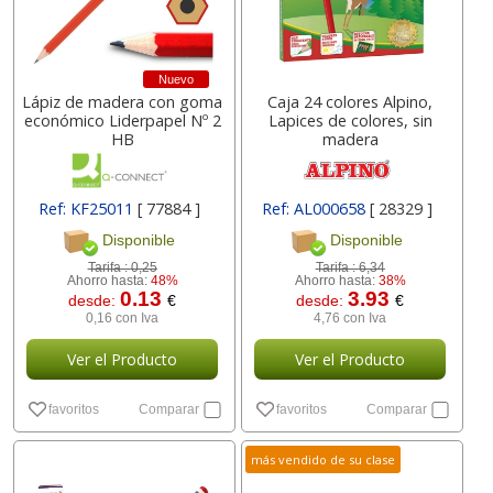
Nuevo
Lápiz de madera con goma
Caja 24 colores Alpino,
económico Liderpapel Nº 2
Lapices de colores, sin
HB
madera
Ref: KF25011
[ 77884 ]
Ref: AL000658
[ 28329 ]
Disponible
Disponible
Tarifa :
0,25
Tarifa :
6,34
Ahorro hasta:
48%
Ahorro hasta:
38%
0.13
3.93
desde:
€
desde:
€
0,16 con Iva
4,76 con Iva
Ver el Producto
Ver el Producto
favoritos
Comparar
favoritos
Comparar
más vendido de su clase