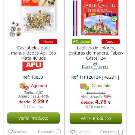
Nuevo
Nuevo
Ecológico
Cascabeles para
Lapices de colores,
manualidades Apli Oro
pinturas de madera, Faber-
Plata 40 uds
Castell 24
Ref: 16833
Ref: HT120124
[ 49291 ]
Agotado
Disponible
Tarifa :
4,07
Tarifa :
7,47
Ahorro hasta:
44%
Ahorro hasta:
36%
2.29
4.76
desde:
€
desde:
€
2,77 con Iva
5,76 con Iva
Ver el Producto
Ver el Producto
favoritos
Comparar
favoritos
Comparar