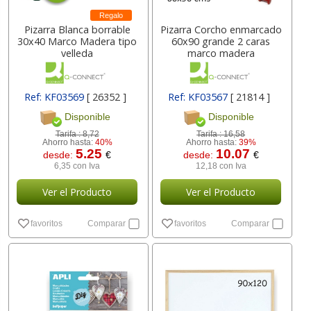
Regalo
Pizarra Blanca borrable
Pizarra Corcho enmarcado
30x40 Marco Madera tipo
60x90 grande 2 caras
velleda
marco madera
Ref: KF03569
[ 26352 ]
Ref: KF03567
[ 21814 ]
Disponible
Disponible
Tarifa :
8,72
Tarifa :
16,58
Ahorro hasta:
40%
Ahorro hasta:
39%
5.25
10.07
desde:
€
desde:
€
6,35 con Iva
12,18 con Iva
Ver el Producto
Ver el Producto
favoritos
Comparar
favoritos
Comparar