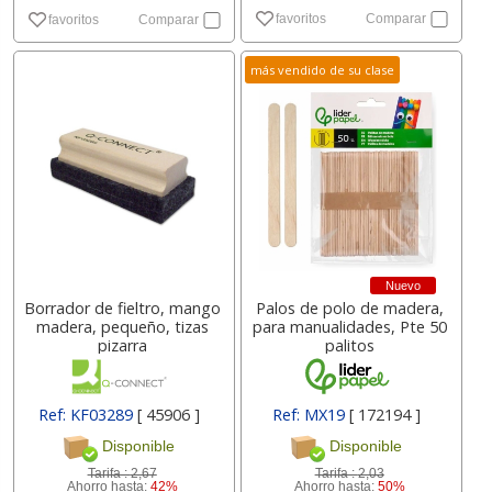
favoritos
Comparar
favoritos
Comparar
más vendido de su clase
Nuevo
Borrador de fieltro, mango
Palos de polo de madera,
madera, pequeño, tizas
para manualidades, Pte 50
pizarra
palitos
Ref: KF03289
[ 45906 ]
Ref: MX19
[ 172194 ]
Disponible
Disponible
Tarifa :
2,67
Tarifa :
2,03
Ahorro hasta:
42%
Ahorro hasta:
50%