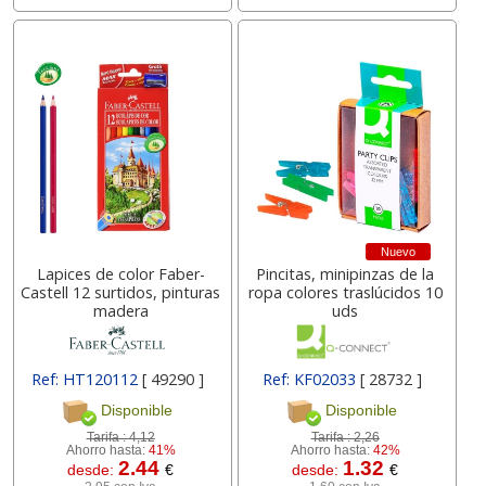
Nuevo
Lapices de color Faber-
Pincitas, minipinzas de la
Castell 12 surtidos, pinturas
ropa colores traslúcidos 10
madera
uds
Ref: HT120112
[ 49290 ]
Ref: KF02033
[ 28732 ]
Disponible
Disponible
Tarifa :
4,12
Tarifa :
2,26
Ahorro hasta:
41%
Ahorro hasta:
42%
2.44
1.32
desde:
€
desde:
€