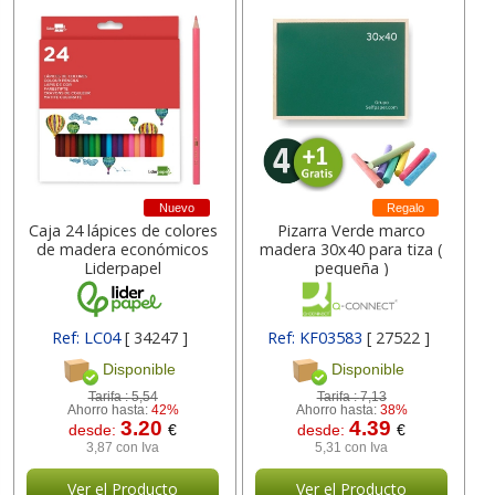
Nuevo
Regalo
Caja 24 lápices de colores
Pizarra Verde marco
de madera económicos
madera 30x40 para tiza (
Liderpapel
pequeña )
Ref: LC04
[ 34247 ]
Ref: KF03583
[ 27522 ]
Disponible
Disponible
Tarifa :
5,54
Tarifa :
7,13
Ahorro hasta:
42%
Ahorro hasta:
38%
3.20
4.39
desde:
€
desde:
€
3,87 con Iva
5,31 con Iva
Ver el Producto
Ver el Producto