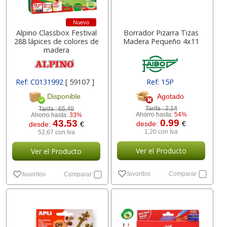
Nuevo
Alpino Classbox Festival
Borrador Pizarra Tizas
288 lápices de colores de
Madera Pequeño 4x11
madera
Ref: C0131992
[ 59107 ]
Ref: 15P
Agotado
Disponible
Tarifa :
2,14
Tarifa :
65,40
Ahorro hasta:
54%
Ahorro hasta:
33%
0.99
43.53
desde:
€
desde:
€
1,20 con Iva
52,67 con Iva
Ver el Producto
Ver el Producto
favoritos
Comparar
favoritos
Comparar