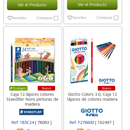
Ver el Producto
Ver el Producto
favoritos
Comparar
favoritos
Comparar
Nuevo
Nuevo
Ecológico
Caja 12 lápices colores
Giotto Colors 3.0, Caja 12
Staedtler Noris pinturas de
lápices de colores madera
madera
Ref: 185C24
[ 78083 ]
Ref: F276600
[ 162497 ]