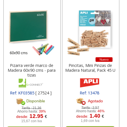
Nuevo
Pizarra verde marco de
Pincitas, Mini Pinzas de
Madera 60x90 cms - para
Madera Natural, Pack 45 U
tizas
Ref: KF03585
[ 27524 ]
Ref: 13478
Agotado
Disponible
Tarifa :
2,57
Tarifa :
21,36
Ahorro hasta:
46%
Ahorro hasta:
39%
1.40
12.95
desde:
€
desde:
€
1,69 con Iva
15,67 con Iva