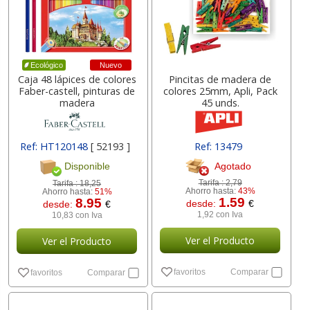
Nuevo
Ecológico
Caja 48 lápices de colores
Pincitas de madera de
Faber-castell, pinturas de
colores 25mm, Apli, Pack
madera
45 unds.
Ref: HT120148
[ 52193 ]
Ref: 13479
Agotado
Disponible
Tarifa :
2,79
Tarifa :
18,25
Ahorro hasta:
43%
Ahorro hasta:
51%
1.59
8.95
desde:
€
desde:
€
1,92 con Iva
10,83 con Iva
Ver el Producto
Ver el Producto
favoritos
Comparar
favoritos
Comparar