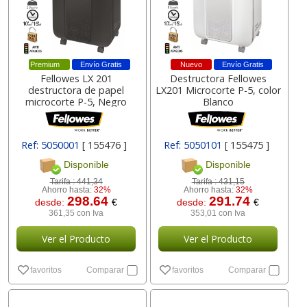
Premium
Envío Gratis
Nuevo
Envío Gratis
Fellowes LX 201
Destructora Fellowes
destructora de papel
LX201 Microcorte P-5, color
microcorte P-5, Negro
Blanco
Ref: 5050001
[ 155476 ]
Ref: 5050101
[ 155475 ]
Disponible
Disponible
Tarifa :
441,34
Tarifa :
431,15
Ahorro hasta:
32%
Ahorro hasta:
32%
298.64
291.74
desde:
€
desde:
€
361,35 con Iva
353,01 con Iva
Ver el Producto
Ver el Producto
favoritos
Comparar
favoritos
Comparar