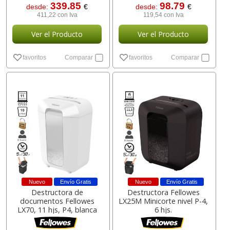
339.85
98.79
desde:
€
desde:
€
411,22 con Iva
119,54 con Iva
Ver el Producto
Ver el Producto
favoritos
Comparar
favoritos
Comparar
Nuevo
Envío Gratis
Nuevo
Envío Gratis
Destructora de
Destructora Fellowes
documentos Fellowes
LX25M Minicorte nivel P-4,
LX70, 11 hjs, P4, blanca
6 hjs.