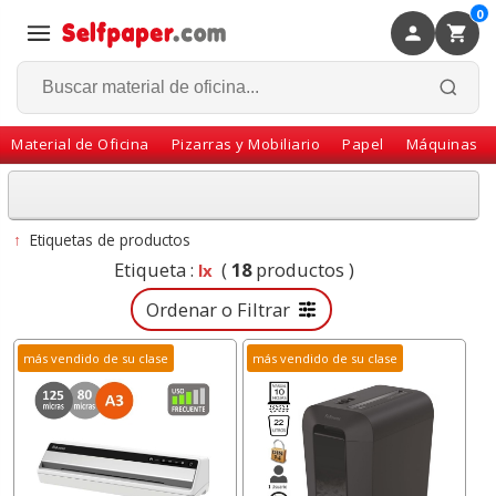
0
×
Volver
Material de Oficina
Pizarras y Mobiliario
Papel
Máquinas
↑
Etiquetas de productos
Etiqueta :
(
18
productos )
lx
Ordenar o Filtrar
más vendido de su clase
más vendido de su clase