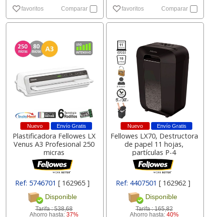
favoritos
Comparar
favoritos
Comparar
Nuevo
Envío Gratis
Nuevo
Envío Gratis
Plastificadora Fellowes LX
Fellowes LX70, Destructora
Venus A3 Profesional 250
de papel 11 hojas,
micras
partículas P-4
Ref: 5746701
[ 162965 ]
Ref: 4407501
[ 162962 ]
Disponible
Disponible
Tarifa :
538,68
Tarifa :
165,82
Ahorro hasta:
37%
Ahorro hasta:
40%