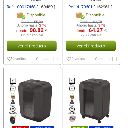
Ref: 100017468
[ 169489 ]
Ref: 4170601
[ 162961 ]
Disponible
Disponible
Tarifa :
155,89
Tarifa :
102,79
Ahorro hasta:
37%
Ahorro hasta:
37%
98.82
64.27
desde:
€
desde:
€
119,57 con Iva
77,77 con Iva
Ver el Producto
Ver el Producto
favoritos
Comparar
favoritos
Comparar