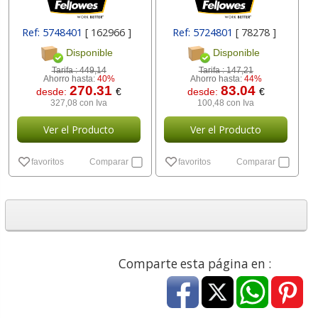
Ref: 5748401
[ 162966 ]
Ref: 5724801
[ 78278 ]
Disponible
Disponible
Tarifa :
449,14
Tarifa :
147,21
Ahorro hasta:
40%
Ahorro hasta:
44%
270.31
83.04
desde:
€
desde:
€
327,08 con Iva
100,48 con Iva
Ver el Producto
Ver el Producto
favoritos
Comparar
favoritos
Comparar
Comparte esta página en :