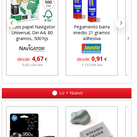
Folios papel Navigator
Pegamento barra
Universal, Din A4, 80
imedio 21 gramos
Des
gramos, 500 hjs
adhesiva
Uso 
4,67
0,91
desde:
€
desde:
€
d
5,65 con Iva
1,10 con Iva
Lo + Nuevo