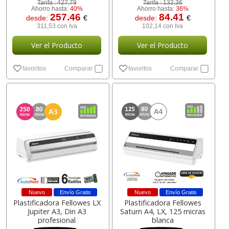
Tarifa :
427,79
Tarifa :
132,36
Ahorro hasta:
40%
Ahorro hasta:
36%
257.46
84.41
desde:
€
desde:
€
311,53 con Iva
102,14 con Iva
Ver el Producto
Ver el Producto
favoritos
Comparar
favoritos
Comparar
Nuevo
Envío Gratis
Nuevo
Envío Gratis
Plastificadora Fellowes LX
Plastificadora Fellowes
Jupiter A3, Din A3
Saturn A4, LX, 125 micras
profesional
blanca