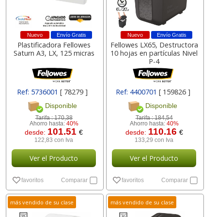
Nuevo
Envío Gratis
Nuevo
Envío Gratis
Plastificadora Fellowes
Fellowes LX65, Destructora
Saturn A3, LX, 125 micras
10 hojas en partículas Nivel
P-4
Ref: 5736001
[ 78279 ]
Ref: 4400701
[ 159826 ]
Disponible
Disponible
Tarifa :
170,38
Tarifa :
184,54
Ahorro hasta:
40%
Ahorro hasta:
40%
101.51
110.16
desde:
€
desde:
€
122,83 con Iva
133,29 con Iva
Ver el Producto
Ver el Producto
favoritos
Comparar
favoritos
Comparar
más vendido de su clase
más vendido de su clase