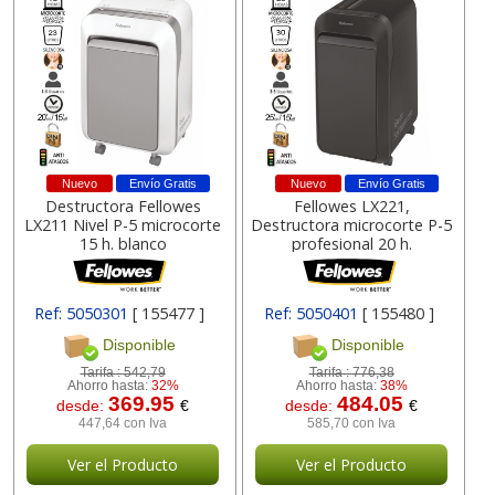
Nuevo
Envío Gratis
Nuevo
Envío Gratis
Destructora Fellowes
Fellowes LX221,
LX211 Nivel P-5 microcorte
Destructora microcorte P-5
15 h. blanco
profesional 20 h.
Ref: 5050301
[ 155477 ]
Ref: 5050401
[ 155480 ]
Disponible
Disponible
Tarifa :
542,79
Tarifa :
776,38
Ahorro hasta:
32%
Ahorro hasta:
38%
369.95
484.05
desde:
€
desde:
€
447,64 con Iva
585,70 con Iva
Ver el Producto
Ver el Producto