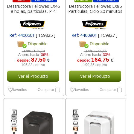
Nuevo
Envío Gratis
Premium
Envío Gratis
Destructora Fellowes LX45
Destructora Fellowes LX85
8 hojas, partículas, P-4
Partículas, Ciclo 20 minutos
Ref: 4400501
[ 159825 ]
Ref: 4400801
[ 159827 ]
Disponible
Disponible
Tarifa :
136,78
Tarifa :
245,65
Ahorro hasta:
36%
Ahorro hasta:
33%
87.50
164.75
desde:
€
desde:
€
105,88 con Iva
199,35 con Iva
Ver el Producto
Ver el Producto
favoritos
Comparar
favoritos
Comparar