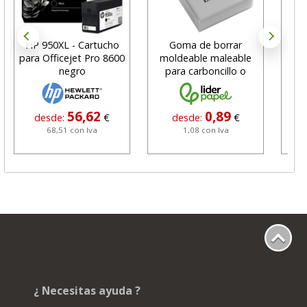
HP 950XL - Cartucho
Goma de borrar
H
para Officejet Pro 8600
moldeable maleable
C
negro
para carboncillo o
N
grafito
56,62
0,89
desde:
€
desde:
€
68,51 con Iva
1,08 con Iva
¿ Necesitas ayuda ?