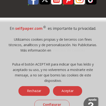
Pago Seguro
©
En
selfpaper.com
es importante tu privacidad.
© 1995 - 2026 Grupo Selfpaper.
Utilizamos cookies propias y de terceros con fines
Todos los derechos reservados
técnicos, analíticos y de personalización. No Publicitarias.
©selfpaper.com, y las webs de ©gruposelfpaper.org están gestionadas, y
Más información en
Política de Cookies
son propiedad de :
Suministros de Oficina Self-Paper, S.L. - C.I.F. B97233654, inscrita en el
Pulsa el botón ACEPTAR para indicar que has leído y
Registro Mercantil de Valencia ( España ) CEE:
aceptado su uso, y no volveremos a mostrarte este
Tomo 7263, Libro 4565, Folio 1, Sección 8, Hoja V-85203.
mensaje, a no ser que borres las cookies de este
dispositivo.
Móvil / Tablet - Bot mozilla/5.0 (linux; android 14; pixel 8)
Rechazar
Aceptar
applewebkit/537.36 (khtml, like gecko) chrome/131.0.0.0 mobile
safari/537.36; claudebot/1.0; +claudebot@anthropic.com) - Google
Chrome
Configurar