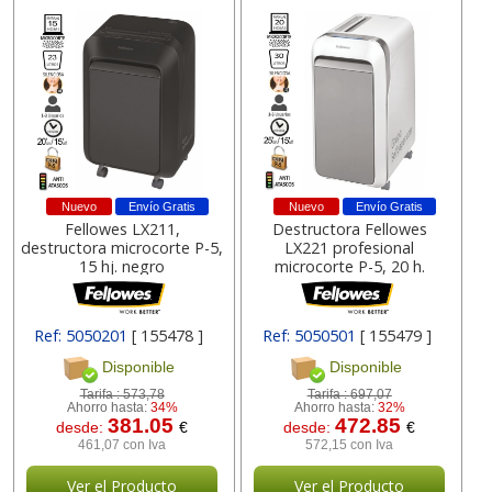
Nuevo
Envío Gratis
Nuevo
Envío Gratis
Fellowes LX211,
Destructora Fellowes
destructora microcorte P-5,
LX221 profesional
15 hj. negro
microcorte P-5, 20 h.
Ref: 5050201
[ 155478 ]
Ref: 5050501
[ 155479 ]
Disponible
Disponible
Tarifa :
573,78
Tarifa :
697,07
Ahorro hasta:
34%
Ahorro hasta:
32%
381.05
472.85
desde:
€
desde:
€
461,07 con Iva
572,15 con Iva
Ver el Producto
Ver el Producto