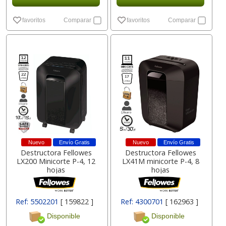
favoritos
Comparar
favoritos
Comparar
Nuevo
Envío Gratis
Nuevo
Envío Gratis
Destructora Fellowes
Destructora Fellowes
LX200 Minicorte P-4, 12
LX41M minicorte P-4, 8
hojas
hojas
Ref: 5502201
[ 159822 ]
Ref: 4300701
[ 162963 ]
Disponible
Disponible