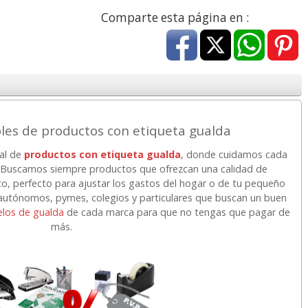
a
17,99 con Iva
45,82 con Iva
Comparte esta página en :
les de productos con etiqueta gualda
ial de
productos con etiqueta gualda
, donde cuidamos cada
4XL -
HP 950XL - Cartucho
Goma de borrar
r. Buscamos siempre productos que ofrezcan una calidad de
 alta
para Officejet Pro 8600
moldeable maleable
to, perfecto para ajustar los gastos del hogar o de tu pequeño
kjet
negro
para carboncillo o
tónomos, pymes, colegios y particulares que buscan un buen
grafito
los de gualda
de cada marca para que no tengas que pagar de
más.
7
56,62
0,89
€
desde:
€
desde:
€
a
68,51 con Iva
1,08 con Iva