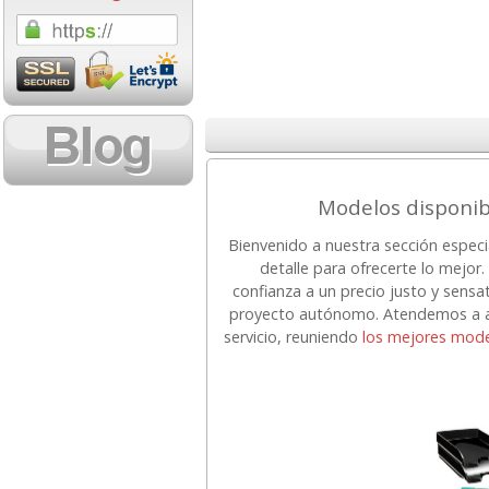
1,08 con Iva
18,02 con Iv
Modelos disponib
Bienvenido a nuestra sección espec
Cartucho HP 304 - 302
Cartucho HP 30
detalle para ofrecerte lo mejo
Negro, original
302XL Tricolor
confianza a un precio justo y sensa
N9K06AE
capacidad des
proyecto autónomo. Atendemos a au
servicio, reuniendo
los mejores mode
14,87
37,8
desde:
€
desde:
17,99 con Iva
45,82 con Iv