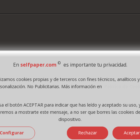
©
En
selfpaper.com
es importante tu privacidad.
lizamos cookies propias y de terceros con fines técnicos, analíticos 
1995 - 2026 Grupo Selfpaper.
Todos los derechos reservados
sonalización. No Publicitarias. Más información en
Política de Coo
.com, y las webs de ©gruposelfpaper.org están gestionadas, y son propiedad de :
Self-Paper, S.L. - C.I.F. B97233654, inscrita en el Registro Mercantil de Valencia ( Españ
sa el botón ACEPTAR para indicar que has leído y aceptado su uso, 
Tomo 7263, Libro 4565, Folio 1, Sección 8, Hoja V-85203.
eremos a mostrarte este mensaje, a no ser que borres las cookies de
dispositivo.
Configurar
Rechazar
Aceptar
 (macintosh; intel mac os x 10_15_7)