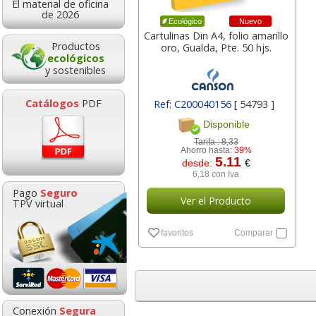
El material de oficina
31,96
36,0
desde:
€
desde:
de 2026
Nuevo
Ecológico
38,67 con Iva
43,57 con Iv
Cartulinas Din A4, folio amarillo
Productos
oro, Gualda, Pte. 50 hjs.
ecológicos
y sostenibles
Catálogos
PDF
Ref: C200040156
[ 54793 ]
Disponible
Tarifa :
8,33
Ahorro hasta:
39%
5.11
desde:
€
6,18 con Iva
Celo Scotch Magic
Caja 48 lápic
Pago
Seguro
Invisible Eco Reciclada
colores Faber-ca
Ver el Producto
TPV virtual
33x19 Pack 9
pinturas de m
favoritos
Comparar
Goma de borrar
HP 304 302 Co
moldeable maleable
Cartucho orig
22,76
8,9
desde:
€
desde:
para carboncillo o
N9K05AE tric
27,54 con Iva
10,83 con Iv
grafito
0,89
14,8
Conexión
Segura
desde:
€
desde: