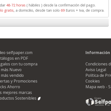
rdar
48-72 horas
( hábiles ) desde la confirmación del pago.
ío gratis
, a domicilio, desde tan solo
69
Euros + Iva, de compra.
deo selfpaper.com
Información 
tálogos en PDF
galos con tu compra
Condiciones d
 más Nuevo
Aviso Legal
 más vendido
Política de Pr
ertas y Promociones
Cookies
cks Ahorro
Mapa web - S
s mejores marcas
oductos Sostenibles