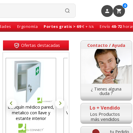
0
idades
Ergonomía
Portes gratis > 69
€ +
Envío
48-72
hora
IVA
Ofertas destacadas
Contacto / Ayuda
¿ Tienes alguna
duda ?
Botiquín médico pared,
Luz emergencia coche
so
Lo + Vendido
metalico con llave y
V16 Homologada DGT
or
Los Productos
estante interior
3.0 Groovy
Fel
más vendidos
tu Pedido