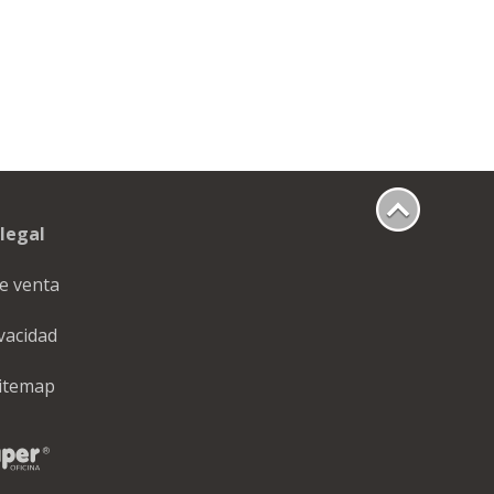
legal
e venta
ivacidad
itemap