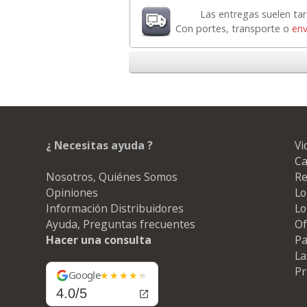
Las entregas suelen ta
Con portes, transporte o
env
¿ Necesitas ayuda ?
Vi
Ca
Nosotros, Quiénes Somos
Re
Opiniones
Lo
Información Distribuidores
Lo
Ayuda, Preguntas frecuentes
Of
Hacer una consulta
Pa
La
Pr
Google
4.0/5