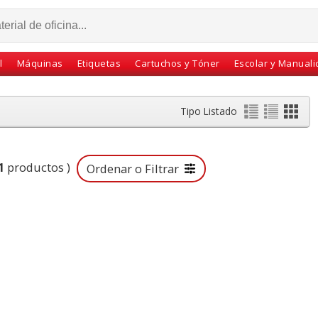
l
Máquinas
Etiquetas
Cartuchos y Tóner
Escolar y Manual
Tipo Listado
1
productos )
Ordenar o Filtrar
levar
Celo Scotch Magic
Caja 48 lápices de
tatil
Invisible Eco Reciclada
colores Faber-castell,
-suite
33x19 Pack 9
pinturas de madera