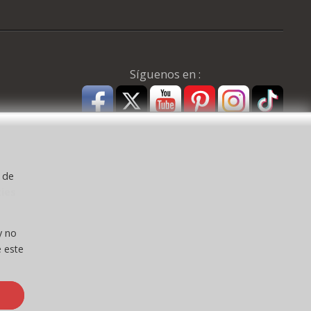
Síguenos en :
y de
kies
a ) CEE:
y no
 este