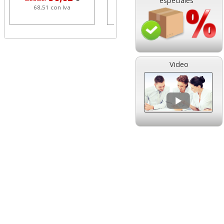
especiales
68,51 con Iva
1,08 con Iva
Video
HP 304 302 Color,
Cartucho HP 304 - 302
Cartucho original
Negro, original
N9K05AE tricolor
N9K06AE
14,89
14,87
desde:
€
desde:
€
18,02 con Iva
17,99 con Iva