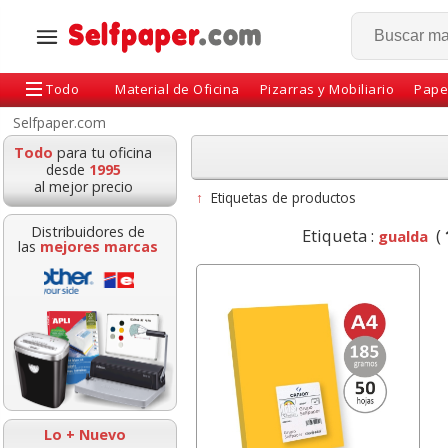
Todo
Material de Oficina
Pizarras y Mobiliario
Pape
Selfpaper.com
Todo
para tu oficina
desde
1995
al mejor precio
↑
Etiquetas de productos
Distribuidores de
Etiqueta :
(
gualda
las
mejores marcas
Luz emergencia coche
soporte para e
V16 Homologada DGT
ordenador por
3.0 Groovy
Fellowes Office
Lo + Nuevo