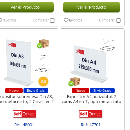
Ver el Producto
Ver el Producto
favoritos
Comparar
favoritos
Comparar
Nuevo
Envío Gratis
Nuevo
Envío Gratis
xpositor sobremesa Din A3,
Expositor A4 horizontal, 2
po metacrilato, 2 Caras, en T
caras A4 en T, tipo metacrilato
Ref: 48001
Ref: 47701