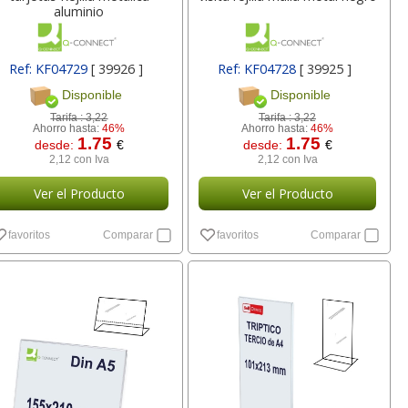
aluminio
Ref: KF04729
[ 39926 ]
Ref: KF04728
[ 39925 ]
Disponible
Disponible
Tarifa :
3,22
Tarifa :
3,22
Ahorro hasta:
46%
Ahorro hasta:
46%
1.75
1.75
desde:
€
desde:
€
2,12 con Iva
2,12 con Iva
Ver el Producto
Ver el Producto
favoritos
Comparar
favoritos
Comparar