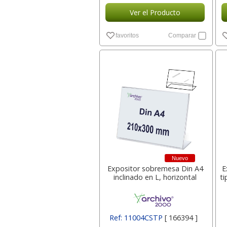
Ver el Producto
favoritos
Comparar
Nuevo
Expositor sobremesa Din A4
E
inclinado en L, horizontal
ti
Ref: 11004CSTP
[ 166394 ]