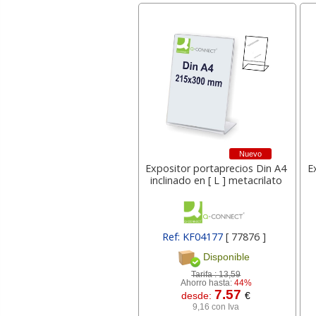
Nuevo
Expositor portaprecios Din A4
E
inclinado en [ L ] metacrilato
Ref: KF04177
[ 77876 ]
Disponible
Tarifa :
13,59
Ahorro hasta:
44%
7.57
desde:
€
9,16 con Iva