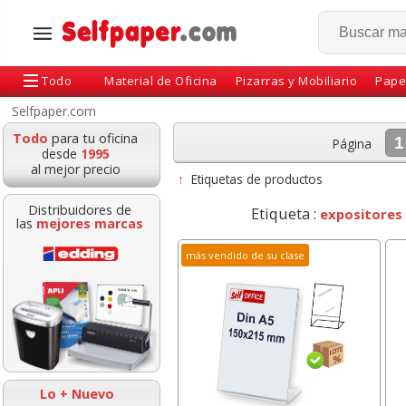
Todo
Material de Oficina
Pizarras y Mobiliario
Pape
Selfpaper.com
Todo
para tu oficina
1
Página
desde
1995
al mejor precio
↑
Etiquetas de productos
Distribuidores de
Etiqueta :
expositores
las
mejores marcas
más vendido de su clase
Pack 4 carpetas
Notas adhesivas, cubo
Botiquí
Dossier con Fastener
76x76 taco de 400
metali
Apli, Colores Frost
hojas amarillo
esta
Lo + Nuevo