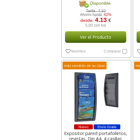
Disponible
Tarifa :
7,10
Ahorro hasta:
42%
4.13
desde:
€
5,00 con Iva
Ver el Producto
favoritos
Comparar
más vendido de su clase
má
Nuevo
Envío Gratis
Expositor pared portafolletos,
revistas, Din A4, 4 casillas