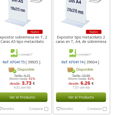
a
17,99 con Iva
45,82 con Iva
Nuevo
Nuevo
xpositor sobremesa en T, 2
Expositor tipo metacrilato 2
Caras A5 tipo metacrilato
caras en T, A4, de sobremesa
4XL -
HP 950XL - Cartucho
Goma de borrar
Ref: KF04175
[ 39935 ]
Ref: KF04174
[ 39934 ]
 alta
para Officejet Pro 8600
moldeable maleable
Disponible
Disponible
kjet
negro
para carboncillo o
grafito
Tarifa :
6,31
Tarifa :
10,69
Ahorro hasta:
41%
Ahorro hasta:
41%
3.73
6.26
desde:
€
desde:
€
7
56,62
0,89
€
desde:
€
desde:
€
4,51 con Iva
7,57 con Iva
a
68,51 con Iva
1,08 con Iva
Ver el Producto
Ver el Producto
favoritos
Comparar
favoritos
Comparar