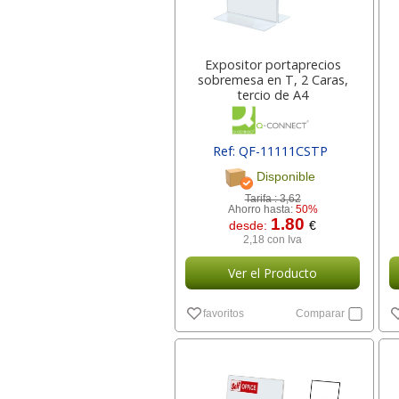
Expositor portaprecios
sobremesa en T, 2 Caras,
tercio de A4
Ref: QF-11111CSTP
Disponible
Tarifa :
3,62
Ahorro hasta:
50%
1.80
desde:
€
2,18 con Iva
Ver el Producto
favoritos
Comparar