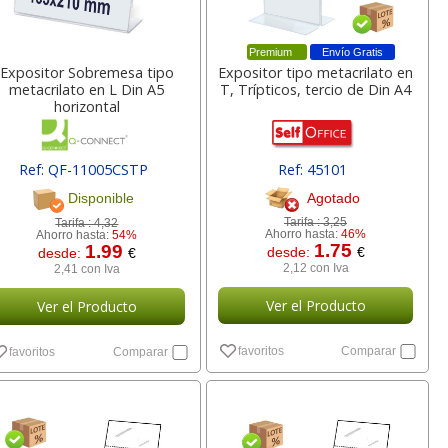
Premium
Envío Gratis
Expositor Sobremesa tipo
Expositor tipo metacrilato en
metacrilato en L Din A5
T, Trípticos, tercio de Din A4
horizontal
Ref: QF-11005CSTP
Ref: 45101
Agotado
Disponible
Tarifa :
3,25
Tarifa :
4,32
Ahorro hasta:
46%
Ahorro hasta:
54%
1.75
1.99
desde:
€
desde:
€
2,12 con Iva
2,41 con Iva
Ver el Producto
Ver el Producto
favoritos
Comparar
favoritos
Comparar