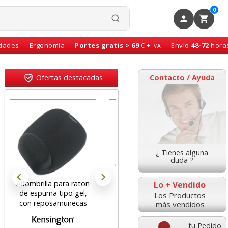
0
idades
Ergonomía
Portes gratis > 69
€ +
Envío
48-72
hora
IVA
Ofertas destacadas
Contacto / Ayuda
¿ Tienes alguna
duda ?
 raton
Pack 4 carpetas
Notas adhesivas, cubo
Lo + Vendido
 gel,
Dossier con Fastener
76x76 taco de 400
Los Productos
ñecas
Apli, Colores Frost
hojas amarillo
más vendidos
tu Pedido