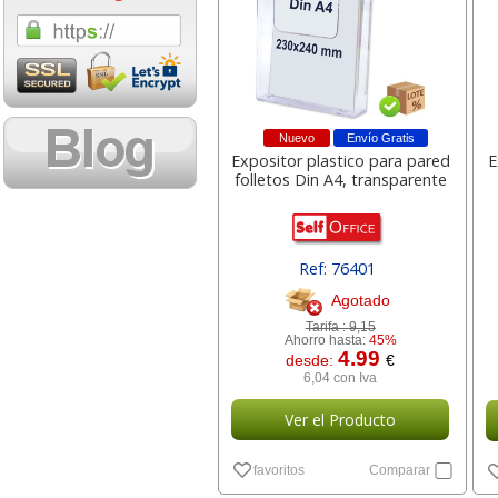
1,08 con Iva
18,02 con Iv
Nuevo
Envío Gratis
Expositor plastico para pared
E
folletos Din A4, transparente
Cartucho HP 304 - 302
Cartucho HP 30
Ref: 76401
Negro, original
302XL Tricolor
Agotado
N9K06AE
capacidad des
Tarifa :
9,15
Ahorro hasta:
45%
4.99
desde:
€
14,87
37,8
desde:
€
desde:
6,04 con Iva
17,99 con Iva
45,82 con Iv
Ver el Producto
favoritos
Comparar