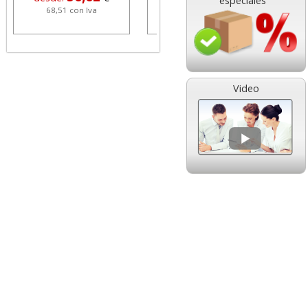
especiales
68,51 con Iva
1,08 con Iva
Video
HP 304 302 Color,
Cartucho HP 304 - 302
Cartucho original
Negro, original
N9K05AE tricolor
N9K06AE
14,89
14,87
desde:
€
desde:
€
18,02 con Iva
17,99 con Iva