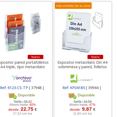
más vendido de su clase
Nuevo
Nuevo
xpositor pared portafolletos
Expositor metacrilato Din A4
A4 triple, tipo metacrilato
sobremesa y pared, folletos
Ref: 6123-CS-TP
[ 37948 ]
Ref: KF04185
[ 39944 ]
Disponible
Disponible
Tarifa :
38,22
Tarifa :
18,59
Ahorro hasta:
40%
Ahorro hasta:
47%
22.75
9.87
desde:
€
desde:
€
27,53 con Iva
11,94 con Iva