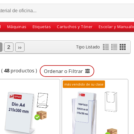
l
Máquinas
Etiquetas
Cartuchos y Tóner
Escolar y Manual
2
››
Tipo Listado
(
48
productos )
Ordenar o Filtrar
más vendido de su clase
n médico pared,
Compás Maped Stop
Alfombrilla para
co con llave y
System con adaptador
de espuma tipo
nte interior
y estuche
con reposamu