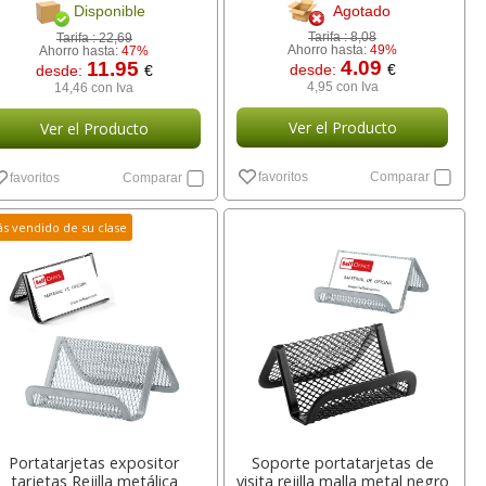
Agotado
Disponible
Tarifa :
8,08
Tarifa :
22,69
Ahorro hasta:
49%
Ahorro hasta:
47%
4.09
11.95
desde:
€
desde:
€
4,95 con Iva
14,46 con Iva
Ver el Producto
Ver el Producto
favoritos
Comparar
favoritos
Comparar
s vendido de su clase
Portatarjetas expositor
Soporte portatarjetas de
tarjetas Rejilla metálica
visita rejilla malla metal negro