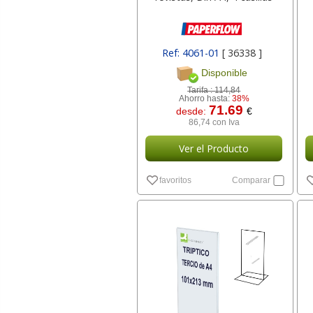
Ref: 4061-01
[ 36338 ]
Disponible
Tarifa :
114,84
Ahorro hasta:
38%
71.69
desde:
€
86,74 con Iva
Ver el Producto
favoritos
Comparar