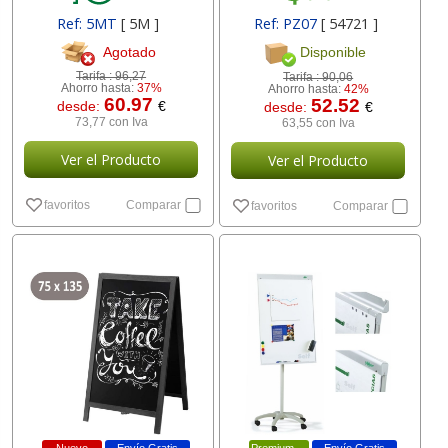
Ref: 5MT
[ 5M ]
Ref: PZ07
[ 54721 ]
Agotado
Disponible
Tarifa :
96,27
Tarifa :
90,06
Ahorro hasta:
37%
Ahorro hasta:
42%
60.97
52.52
desde:
€
desde:
€
73,77 con Iva
63,55 con Iva
Ver el Producto
Ver el Producto
favoritos
Comparar
favoritos
Comparar