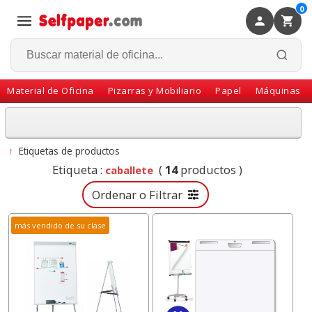
0
×
Volver
Material de Oficina
Pizarras y Mobiliario
Papel
Máquinas
↑
Etiquetas de productos
Etiqueta :
(
14
productos )
caballete
Ordenar o Filtrar
más vendido de su clase