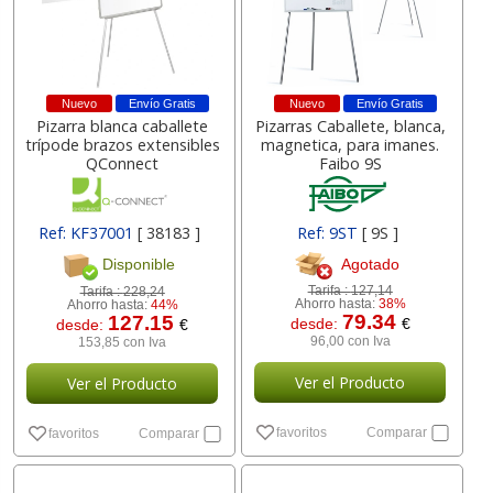
Nuevo
Envío Gratis
Nuevo
Envío Gratis
Pizarra blanca caballete
Pizarras Caballete, blanca,
trípode brazos extensibles
magnetica, para imanes.
QConnect
Faibo 9S
Ref: KF37001
[ 38183 ]
Ref: 9ST
[ 9S ]
Agotado
Disponible
Tarifa :
127,14
Tarifa :
228,24
Ahorro hasta:
38%
Ahorro hasta:
44%
79.34
127.15
desde:
€
desde:
€
96,00 con Iva
153,85 con Iva
Ver el Producto
Ver el Producto
favoritos
Comparar
favoritos
Comparar