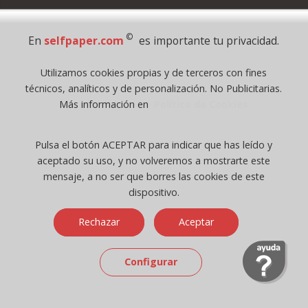
Pago Seguro
©
En
selfpaper.com
es importante tu privacidad.
© 1995 - 2026 Grupo Selfpaper.
Utilizamos cookies propias y de terceros con fines
Todos los derechos reservados
técnicos, analíticos y de personalización. No Publicitarias.
©selfpaper.com, y las webs de ©gruposelfpaper.org están gestionadas, y
Más información en
Política de Cookies
son propiedad de :
Suministros de Oficina Self-Paper, S.L. - C.I.F. B97233654, inscrita en el
Pulsa el botón ACEPTAR para indicar que has leído y
Registro Mercantil de Valencia ( España ) CEE:
aceptado su uso, y no volveremos a mostrarte este
Tomo 7263, Libro 4565, Folio 1, Sección 8, Hoja V-85203.
mensaje, a no ser que borres las cookies de este
dispositivo.
Móvil / Tablet - Bot mozilla/5.0 (linux; android 14; pixel 8)
Rechazar
Aceptar
applewebkit/537.36 (khtml, like gecko) chrome/131.0.0.0 mobile
safari/537.36; claudebot/1.0; +claudebot@anthropic.com) - Google
Chrome
Configurar
Ip: 216.73.217.30 -
↑ 896 → 448 ppp