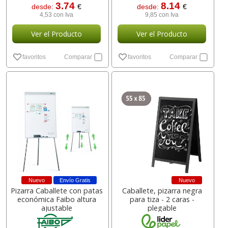
3.74
8.14
desde:
€
desde:
€
4,53 con Iva
9,85 con Iva
Ver el Producto
Ver el Producto
favoritos
Comparar
favoritos
Comparar
Nuevo
Envío Gratis
Nuevo
Pizarra Caballete con patas
Caballete, pizarra negra
económica Faibo altura
para tiza - 2 caras -
ajustable
plegable