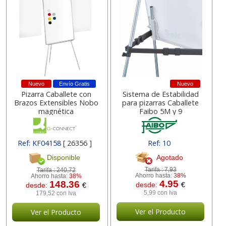
Nuevo
Envío Gratis
Nuevo
Pizarra Caballete con
Sistema de Estabilidad
Brazos Extensibles Nobo
para pizarras Caballete
magnética
Faibo 5M y 9
Ref: KF04158
[ 26356 ]
Ref: 10
Agotado
Disponible
Tarifa :
7,93
Tarifa :
240,72
Ahorro hasta:
38%
Ahorro hasta:
38%
4.95
148.36
desde:
€
desde:
€
5,99 con Iva
179,52 con Iva
Ver el Producto
Ver el Producto