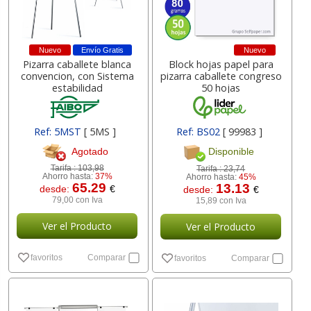
Nuevo
Envío Gratis
Nuevo
Pizarra caballete blanca
Block hojas papel para
convencion, con Sistema
pizarra caballete congreso
estabilidad
50 hojas
Ref: 5MST
[ 5MS ]
Ref: BS02
[ 99983 ]
Agotado
Disponible
Tarifa :
103,98
Tarifa :
23,74
Ahorro hasta:
37%
Ahorro hasta:
45%
65.29
13.13
desde:
€
desde:
€
79,00 con Iva
15,89 con Iva
Ver el Producto
Ver el Producto
favoritos
Comparar
favoritos
Comparar