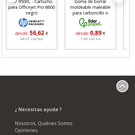
HP 950XL - Cartucho
Goma de borrar
H
para Officejet Pro 8600
moldeable maleable
C
negro
para carboncillo o
N
grafito
56,62
0,89
desde:
€
desde:
€
68,51 con Iva
1,08 con Iva
¿ Necesitas ayuda ?
Nosotros, Quiénes Somos
Opiniones