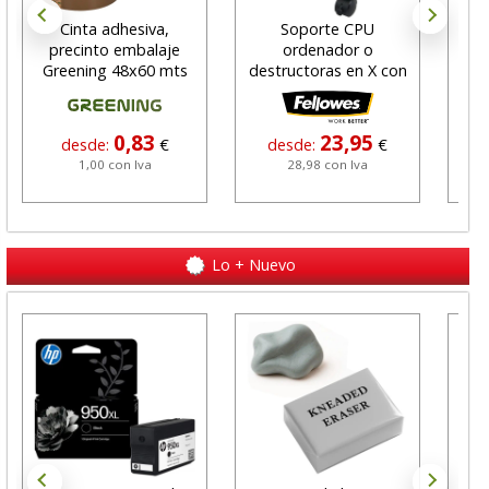
Cinta adhesiva,
Soporte CPU
P
precinto embalaje
ordenador o
i
Greening 48x60 mts
destructoras en X con
marrón
Ruedas
0,83
23,95
desde:
€
desde:
€
1,00 con Iva
28,98 con Iva
Lo + Nuevo