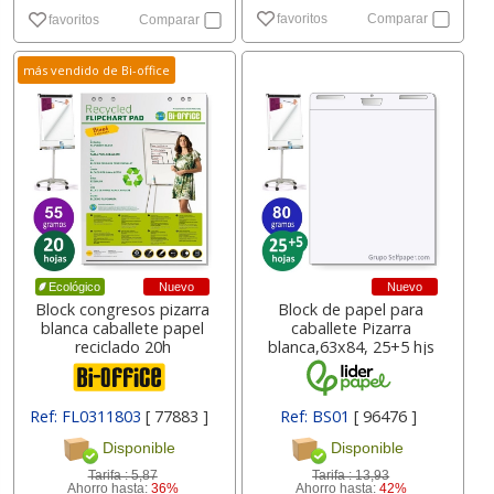
favoritos
Comparar
favoritos
Comparar
más vendido de Bi-office
Nuevo
Nuevo
Ecológico
Block congresos pizarra
Block de papel para
blanca caballete papel
caballete Pizarra
reciclado 20h
blanca,63x84, 25+5 hjs
Ref: FL0311803
[ 77883 ]
Ref: BS01
[ 96476 ]
Disponible
Disponible
Tarifa :
5,87
Tarifa :
13,93
Ahorro hasta:
36%
Ahorro hasta:
42%