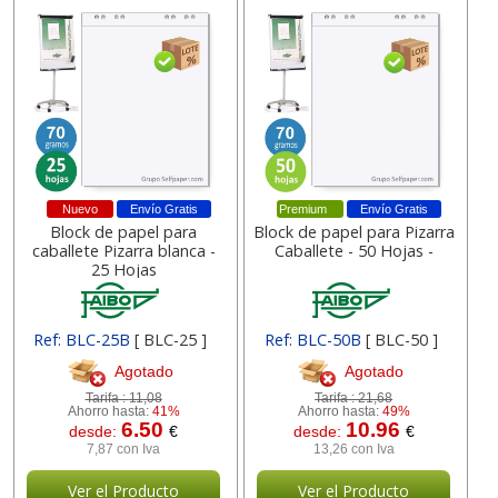
Nuevo
Envío Gratis
Premium
Envío Gratis
Block de papel para
Block de papel para Pizarra
caballete Pizarra blanca -
Caballete - 50 Hojas -
25 Hojas
Ref: BLC-25B
[ BLC-25 ]
Ref: BLC-50B
[ BLC-50 ]
Agotado
Agotado
Tarifa :
11,08
Tarifa :
21,68
Ahorro hasta:
41%
Ahorro hasta:
49%
6.50
10.96
desde:
€
desde:
€
7,87 con Iva
13,26 con Iva
Ver el Producto
Ver el Producto