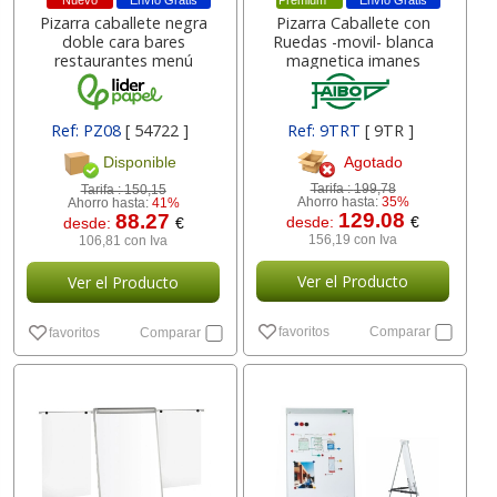
Nuevo
Envío Gratis
Premium
Envío Gratis
Pizarra caballete negra
Pizarra Caballete con
doble cara bares
Ruedas -movil- blanca
restaurantes menú
magnetica imanes
Ref: PZ08
[ 54722 ]
Ref: 9TRT
[ 9TR ]
Agotado
Disponible
Tarifa :
199,78
Tarifa :
150,15
Ahorro hasta:
35%
Ahorro hasta:
41%
129.08
88.27
desde:
€
desde:
€
156,19 con Iva
106,81 con Iva
Ver el Producto
Ver el Producto
favoritos
Comparar
favoritos
Comparar