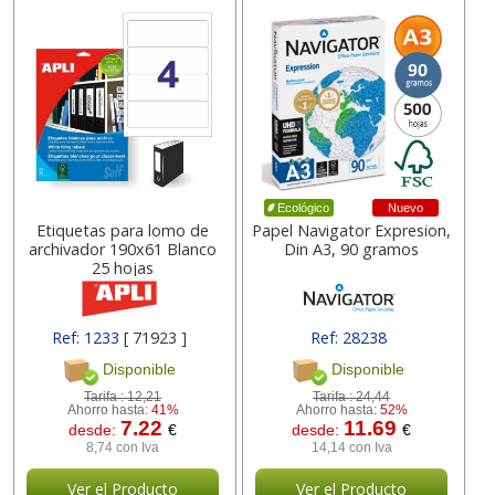
Nuevo
Ecológico
Etiquetas para lomo de
Papel Navigator Expresion,
archivador 190x61 Blanco
Din A3, 90 gramos
25 hojas
Ref: 1233
[ 71923 ]
Ref: 28238
Disponible
Disponible
Tarifa :
12,21
Tarifa :
24,44
Ahorro hasta:
41%
Ahorro hasta:
52%
7.22
11.69
desde:
€
desde:
€
8,74 con Iva
14,14 con Iva
Ver el Producto
Ver el Producto