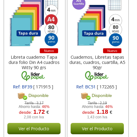
Nuevo
Nuevo
Libreta cuaderno Tapa
Cuadernos, Libretas tapas
dura folio Din A4 cuadros
duras, cuadros, cuartilla, A5
Witty 90 grs
90gr
Ref: BF39
[ 171915 ]
Ref: BC51
[ 172265 ]
Disponible
Disponible
Tarifa :
3,17
Tarifa :
2,19
Ahorro hasta:
46%
Ahorro hasta:
46%
1.72
1.18
desde:
€
desde:
€
2,08 con Iva
1,43 con Iva
Ver el Producto
Ver el Producto