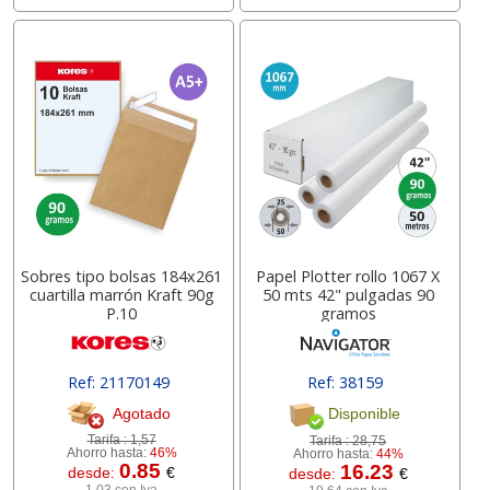
Sobres tipo bolsas 184x261
Papel Plotter rollo 1067 X
cuartilla marrón Kraft 90g
50 mts 42" pulgadas 90
P.10
gramos
Ref: 21170149
Ref: 38159
[ 21171149 ]
Agotado
Disponible
Tarifa :
1,57
Tarifa :
28,75
Ahorro hasta:
46%
Ahorro hasta:
44%
0.85
16.23
desde:
€
desde:
€