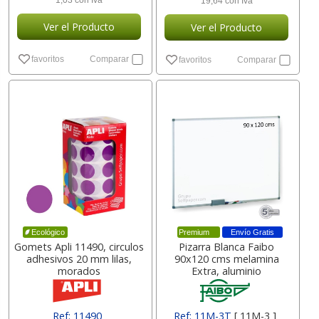
1,03 con Iva
19,64 con Iva
Ver el Producto
Ver el Producto
favoritos
Comparar
favoritos
Comparar
Premium
Envío Gratis
Ecológico
Gomets Apli 11490, circulos
Pizarra Blanca Faibo
adhesivos 20 mm lilas,
90x120 cms melamina
morados
Extra, aluminio
Ref: 11490
Ref: 11M-3T
[ 11M-3 ]