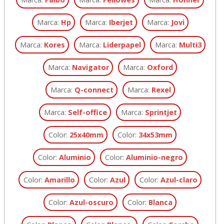
Marca:
Hp
Marca:
Iberjet
Marca:
Jovi
Marca:
Kores
Marca:
Liderpapel
Marca:
Multi3
Marca:
Navigator
Marca:
Oxford
Marca:
Q-connect
Marca:
Rexel
Marca:
Self-office
Marca:
Sprintjet
Color:
25x40mm
Color:
34x53mm
Color:
Aluminio
Color:
Aluminio-negro
Color:
Amarillo
Color:
Azul
Color:
Azul-claro
Color:
Azul-oscuro
Color:
Blanca