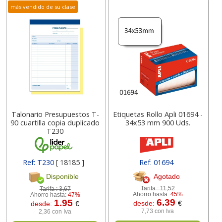
más vendido de su clase
Talonario Presupuestos T-
Etiquetas Rollo Apli 01694 -
90 cuartilla copia duplicado
34x53 mm 900 Uds.
T230
Ref: T230
[ 18185 ]
Ref: 01694
Agotado
Disponible
Tarifa :
11,52
Tarifa :
3,67
Ahorro hasta:
45%
Ahorro hasta:
47%
6.39
1.95
desde:
€
desde:
€
7,73 con Iva
2,36 con Iva