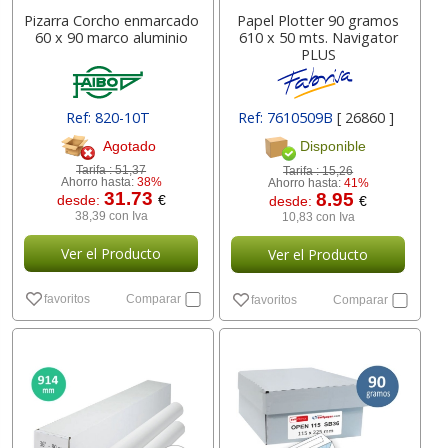
Pizarra Corcho enmarcado
Papel Plotter 90 gramos
60 x 90 marco aluminio
610 x 50 mts. Navigator
PLUS
Ref: 820-10T
Ref: 7610509B
[ 26860 ]
Agotado
Disponible
Tarifa :
51,37
Tarifa :
15,26
Ahorro hasta:
38%
Ahorro hasta:
41%
31.73
8.95
desde:
€
desde:
€
38,39 con Iva
10,83 con Iva
Ver el Producto
Ver el Producto
favoritos
Comparar
favoritos
Comparar