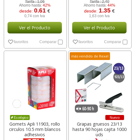
Tarifa :
1,06
Tarifa :
2,40
Ahorro hasta:
42%
Ahorro hasta:
44%
0.61
1.35
desde:
€
desde:
€
0,74 con Iva
1,63 con Iva
Ver el Producto
Ver el Producto
favoritos
Comparar
favoritos
Comparar
más vendido de Rexel
Nuevo
Ecológico
Gomets Apli 11903, rollo
Grapas gruesos 23/13
circulos 10.5 mm blancos
hasta 90 hojas cajita 1000
adhesivos
uds