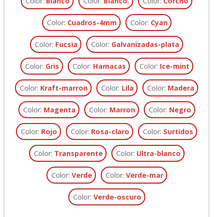
Color:
Blanco
Color:
Blanco.
Color:
Corcho
Color:
Cuadros-4mm
Color:
Cyan
Color:
Fucsia
Color:
Galvanizadas-plata
Color:
Gris
Color:
Hamacas
Color:
Ice-mint
Color:
Kraft-marron
Color:
Lila
Color:
Madera
Color:
Magenta
Color:
Marron
Color:
Negro
Color:
Rojo
Color:
Rosa-claro
Color:
Surtidos
Color:
Transparente
Color:
Ultra-blanco
Color:
Verde
Color:
Verde-mar
Color:
Verde-oscuro