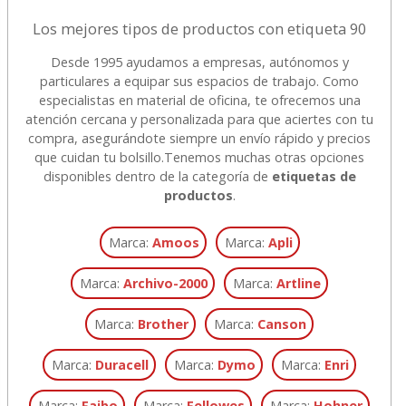
Los mejores tipos de productos con etiqueta 90
Desde 1995 ayudamos a empresas, autónomos y
particulares a equipar sus espacios de trabajo. Como
especialistas en material de oficina, te ofrecemos una
atención cercana y personalizada para que aciertes con tu
compra, asegurándote siempre un envío rápido y precios
que cuidan tu bolsillo.
Tenemos muchas otras opciones
disponibles dentro de la categoría de
etiquetas de
productos
.
Marca:
Amoos
Marca:
Apli
Marca:
Archivo-2000
Marca:
Artline
Marca:
Brother
Marca:
Canson
Marca:
Duracell
Marca:
Dymo
Marca:
Enri
Marca:
Faibo
Marca:
Fellowes
Marca:
Hohner