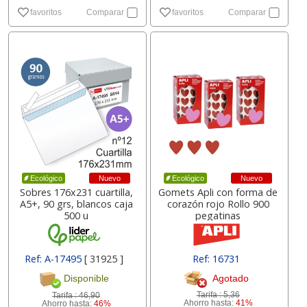
favoritos
Comparar
favoritos
Comparar
Nuevo
Nuevo
Ecológico
Ecológico
Sobres 176x231 cuartilla,
Gomets Apli con forma de
A5+, 90 grs, blancos caja
corazón rojo Rollo 900
500 u
pegatinas
Ref: A-17495
[ 31925 ]
Ref: 16731
Agotado
Disponible
Tarifa :
5,36
Tarifa :
46,90
Ahorro hasta:
41%
Ahorro hasta:
46%