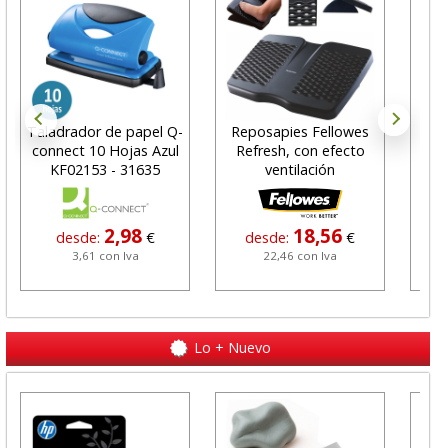
Taladrador de papel Q-
Reposapies Fellowes
C
connect 10 Hojas Azul
Refresh, con efecto
gra
KF02153 - 31635
ventilación
2,98
18,56
desde:
€
desde:
€
3,61 con Iva
22,46 con Iva
Lo + Nuevo