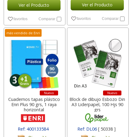
Ver el Producto
Ver el Producto
favoritos
Comparar
favoritos
Comparar
más vendido de Enri
Nuevo
Nuevo
Cuadernos tapas plástico
Block de dibujo Esbozo Din
Enri Plus 90 grs, 1 raya
A3 Liderpapel, 100 Hjs 90
horizontal
grs
Ref: 400133584
Ref: DL06
[ 50338 ]