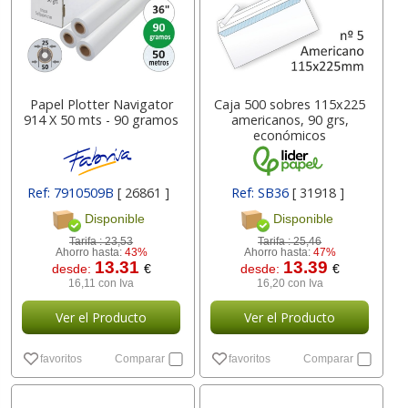
Papel Plotter Navigator
Caja 500 sobres 115x225
914 X 50 mts - 90 gramos
americanos, 90 grs,
económicos
Ref: 7910509B
[ 26861 ]
Ref: SB36
[ 31918 ]
Disponible
Disponible
Tarifa :
23,53
Tarifa :
25,46
Ahorro hasta:
43%
Ahorro hasta:
47%
13.31
13.39
desde:
€
desde:
€
16,11 con Iva
16,20 con Iva
Ver el Producto
Ver el Producto
favoritos
Comparar
favoritos
Comparar