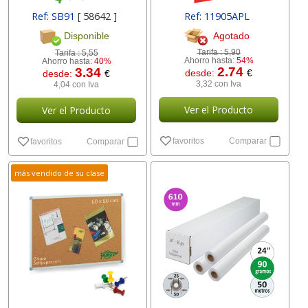
Ref: SB91
[ 58642 ]
Ref: 11905APL
Agotado
Disponible
Tarifa :
5,90
Tarifa :
5,55
Ahorro hasta:
54%
Ahorro hasta:
40%
2.74
3.34
desde:
€
desde:
€
3,32 con Iva
4,04 con Iva
Ver el Producto
Ver el Producto
favoritos
Comparar
favoritos
Comparar
más vendido de su clase