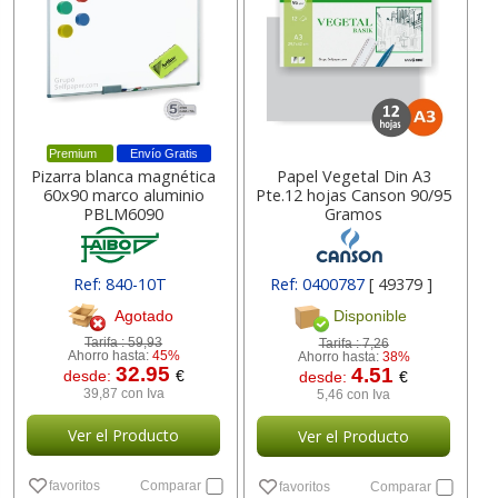
Premium
Envío Gratis
Pizarra blanca magnética
Papel Vegetal Din A3
60x90 marco aluminio
Pte.12 hojas Canson 90/95
PBLM6090
Gramos
Ref: 840-10T
Ref: 0400787
[ 49379 ]
[ PBLM6090 ]
Agotado
Disponible
Tarifa :
59,93
Tarifa :
7,26
Ahorro hasta:
45%
Ahorro hasta:
38%
32.95
4.51
desde:
€
desde:
€
39,87 con Iva
5,46 con Iva
Ver el Producto
Ver el Producto
favoritos
Comparar
favoritos
Comparar