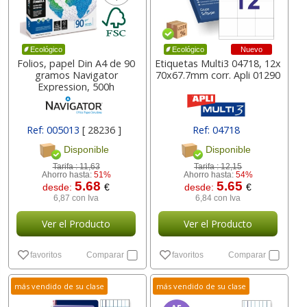
Nuevo
Ecológico
Ecológico
Folios, papel Din A4 de 90
Etiquetas Multi3 04718, 12x
gramos Navigator
70x67.7mm corr. Apli 01290
Expression, 500h
Ref: 005013
[ 28236 ]
Ref: 04718
Disponible
Disponible
Tarifa :
11,63
Tarifa :
12,15
Ahorro hasta:
51%
Ahorro hasta:
54%
5.68
5.65
desde:
€
desde:
€
6,87 con Iva
6,84 con Iva
Ver el Producto
Ver el Producto
favoritos
Comparar
favoritos
Comparar
más vendido de su clase
más vendido de su clase