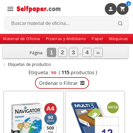
0
×
Volver
Material de Oficina
Pizarras y Mobiliario
Papel
Máquinas
1
2
3
4
››
Página
...
↑
Etiquetas de productos
Etiqueta :
(
115
productos )
90
Ordenar o Filtrar