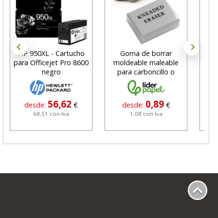
HP 950XL - Cartucho
Goma de borrar
H
para Officejet Pro 8600
moldeable maleable
C
negro
para carboncillo o
N
grafito
56,62
0,89
desde:
€
desde:
€
68,51 con Iva
1,08 con Iva