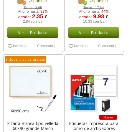
Disponible
Disponible
Tarifa :
3,85
Tarifa :
17,64
Ahorro hasta:
39%
Ahorro hasta:
44%
2.35
9.93
desde:
€
desde:
€
2,84 con Iva
10,33 con Iva
Ver el Producto
Ver el Producto
favoritos
Comparar
favoritos
Comparar
más vendido de su clase
Nuevo
Pizarra Blanca tipo velleda
Etiquetas impresora para
60x90 grande Marco
lomo de archivadores