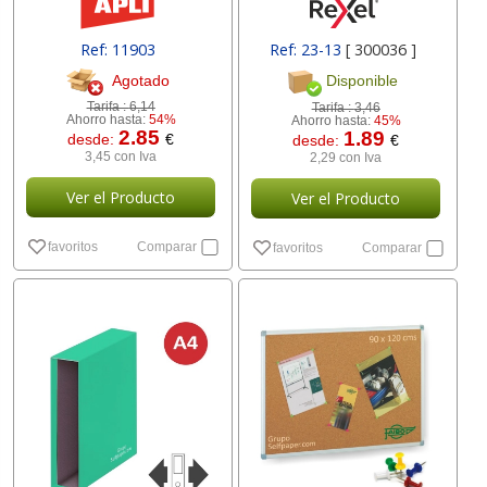
Ref: 11903
Ref: 23-13
[ 300036 ]
Agotado
Disponible
Tarifa :
6,14
Tarifa :
3,46
Ahorro hasta:
54%
Ahorro hasta:
45%
2.85
1.89
desde:
€
desde:
€
3,45 con Iva
2,29 con Iva
Ver el Producto
Ver el Producto
favoritos
Comparar
favoritos
Comparar