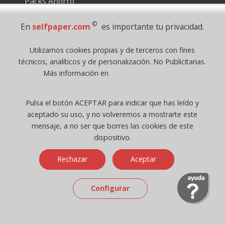
Packs Ahorro
Las mejores marcas
Productos Sostenibles
©
En
selfpaper.com
es importante tu privacidad.
Utilizamos cookies propias y de terceros con fines
técnicos, analíticos y de personalización. No Publicitarias.
Información legal
Más información en
Política de Cookies
Condiciones de venta
Pulsa el botón ACEPTAR para indicar que has leído y
Aviso Legal
aceptado su uso, y no volveremos a mostrarte este
Política de Privacidad
mensaje, a no ser que borres las cookies de este
Cookies
dispositivo.
Mapa web - Sitemap
Rechazar
Aceptar
Configurar