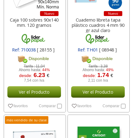
Nuevo
Nuevo
Caja 100 sobres 90x140
Cuaderno libreta tapa
mm.
120 gramos
plástico cuadros 4 mm 90
gr azul claro
Ref: 710038
[ 28155 ]
Ref: TH01
[ 08948 ]
Disponible
Disponible
Tarifa :
11,04
Tarifa :
3,38
Ahorro hasta:
44%
Ahorro hasta:
49%
6.23
1.74
desde:
€
desde:
€
7,54 con Iva
2,11 con Iva
Ver el Producto
Ver el Producto
favoritos
Comparar
favoritos
Comparar
más vendido de su clase