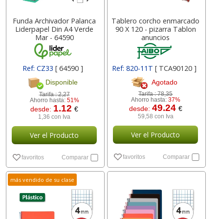
Funda Archivador Palanca
Tablero corcho enmarcado
Liderpapel Din A4 Verde
90 X 120 - pizarra Tablon
Mar - 64590
anuncios
Ref: CZ33
[ 64590 ]
Ref: 820-11T
[ TCA90120 ]
Agotado
Disponible
Tarifa :
78,35
Tarifa :
2,27
Ahorro hasta:
37%
Ahorro hasta:
51%
49.24
1.12
desde:
€
desde:
€
59,58 con Iva
1,36 con Iva
Ver el Producto
Ver el Producto
favoritos
Comparar
favoritos
Comparar
más vendido de su clase