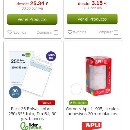
3.15
25.34
desde:
€
desde:
€
3,81 con Iva
30,66 con Iva
Ver el Producto
Ver el Producto
favoritos
Comparar
favoritos
Comparar
Nuevo
Ecológico
Pack 25 Bolsas sobres
Gomets Apli 11905, circulos
250x353 folio, Din B4, 90
adhesivos 20 mm blancos
grs. blancos