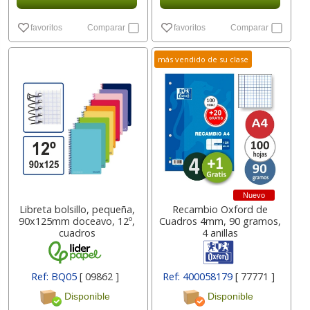
favoritos
Comparar
favoritos
Comparar
más vendido de su clase
Nuevo
Libreta bolsillo, pequeña,
Recambio Oxford de
90x125mm doceavo, 12º,
Cuadros 4mm, 90 gramos,
cuadros
4 anillas
Ref: BQ05
[ 09862 ]
Ref: 400058179
[ 77771 ]
Disponible
Disponible