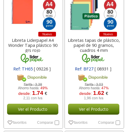
Nuevo
Nuevo
Libreta Liderpapel A4
Libretas tapas de plástico,
Wonder Tapa plástico 90
papel de 90 gramos,
grs rojo
cuadros 4 mm
Ref: TH65
[ 09226 ]
Ref: BF27
[ 08931 ]
Disponible
Disponible
Tarifa :
3,38
Tarifa :
3,03
Ahorro hasta:
49%
Ahorro hasta:
47%
1.74
1.62
desde:
€
desde:
€
2,11 con Iva
1,96 con Iva
Ver el Producto
Ver el Producto
favoritos
Comparar
favoritos
Comparar