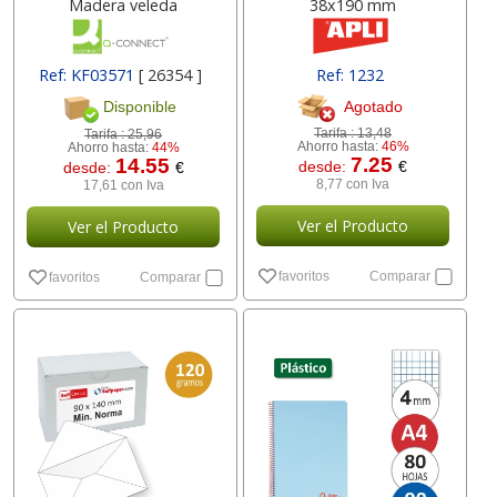
Madera veleda
38x190 mm
Ref: KF03571
[ 26354 ]
Ref: 1232
Agotado
Disponible
Tarifa :
13,48
Tarifa :
25,96
Ahorro hasta:
46%
Ahorro hasta:
44%
7.25
14.55
desde:
€
desde:
€
8,77 con Iva
17,61 con Iva
Ver el Producto
Ver el Producto
favoritos
Comparar
favoritos
Comparar