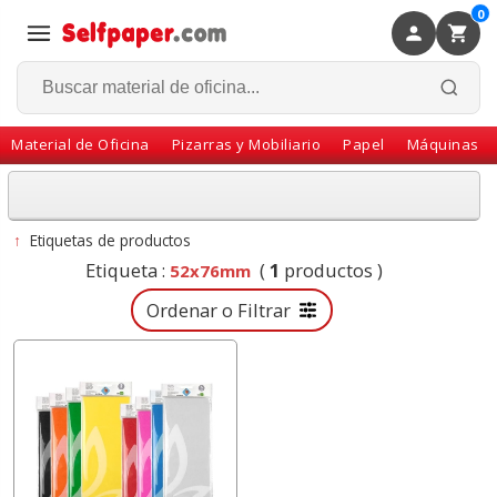
0
×
Volver
Material de Oficina
Pizarras y Mobiliario
Papel
Máquinas
↑
Etiquetas de productos
Etiqueta :
(
1
productos )
52x76mm
Ordenar o Filtrar