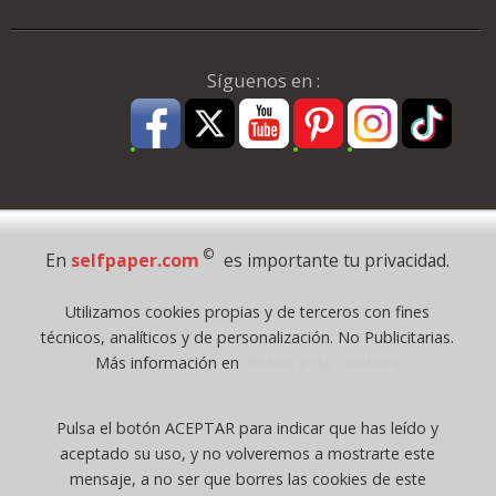
Síguenos en :
Pago Seguro
©
En
selfpaper.com
es importante tu privacidad.
© 1995 - 2026 Grupo Selfpaper.
Utilizamos cookies propias y de terceros con fines
Todos los derechos reservados
técnicos, analíticos y de personalización. No Publicitarias.
©selfpaper.com, y las webs de ©gruposelfpaper.org están gestionadas, y
Más información en
Política de Cookies
son propiedad de :
Suministros de Oficina Self-Paper, S.L. - C.I.F. B97233654, inscrita en el
Pulsa el botón ACEPTAR para indicar que has leído y
Registro Mercantil de Valencia ( España ) CEE:
aceptado su uso, y no volveremos a mostrarte este
Tomo 7263, Libro 4565, Folio 1, Sección 8, Hoja V-85203.
mensaje, a no ser que borres las cookies de este