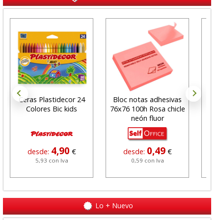
Ceras Plastidecor 24
Bloc notas adhesivas
Fu
Colores Bic kids
76x76 100h Rosa chicle
Fo
neón fluor
mi
4,90
0,49
desde:
€
desde:
€
5,93 con Iva
0,59 con Iva
Lo + Nuevo