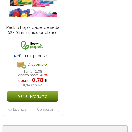
Pack 5 hojas papel de seda
52x76mm unicolor blanco
Ref: SE01
[ 36082 ]
Disponible
Tarifa :
1,38
Ahorro hasta:
43%
0.78
desde:
€
0,94 con Iva
Ver el Producto
favoritos
Comparar