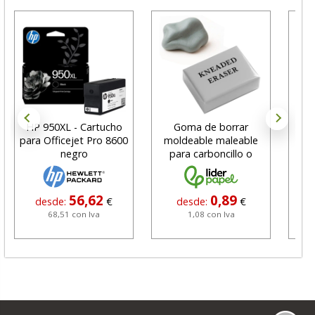
HP 950XL - Cartucho
Goma de borrar
H
para Officejet Pro 8600
moldeable maleable
C
negro
para carboncillo o
N
grafito
56,62
0,89
desde:
€
desde:
€
68,51 con Iva
1,08 con Iva