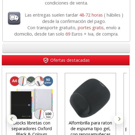
condiciones de venta.
Las entregas suelen tardar
48-72 horas
( hábiles )
desde la confirmación del pago.
Con transporte gratuito,
portes gratis
, envío a
domicilio, desde tan solo
69
Euros + Iva, de compra.
Ofertas destacadas
Blocks libretas con
Alfombrilla para raton
S
separadores Oxford
de espuma tipo gel,
pant
Black & Colours
con reposamuñecas