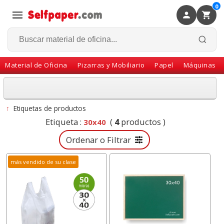
0
×
Volver
Material de Oficina
Pizarras y Mobiliario
Papel
Máquinas
↑
Etiquetas de productos
Etiqueta :
(
4
productos )
30x40
Ordenar o Filtrar
más vendido de su clase