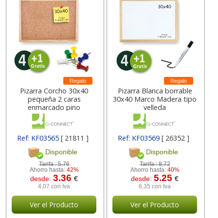
Regalo
Regalo
Pizarra Corcho 30x40
Pizarra Blanca borrable
pequeña 2 caras
30x40 Marco Madera tipo
enmarcado pino
velleda
Ref: KF03565
[ 21811 ]
Ref: KF03569
[ 26352 ]
Disponible
Disponible
Tarifa :
5,76
Tarifa :
8,72
Ahorro hasta:
42%
Ahorro hasta:
40%
3.36
5.25
desde:
€
desde:
€
4,07 con Iva
6,35 con Iva
Ver el Producto
Ver el Producto