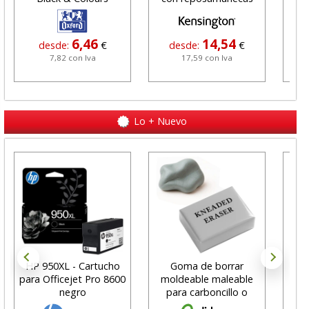
6,46
14,54
desde:
€
desde:
€
7,82 con Iva
17,59 con Iva
Lo + Nuevo
HP 950XL - Cartucho
Goma de borrar
H
para Officejet Pro 8600
moldeable maleable
C
negro
para carboncillo o
N
grafito