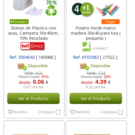
Regalo
Ecológico
Bolsas de Plastico con
Pizarra Verde marco
asas, Camiseta 30x40cm,
madera 30x40 para tiza (
70% Reciclada
pequeña )
Ref: 3004043
[ 160088 ]
Ref: KF03583
[ 27522 ]
Disponible
Disponible
Tarifa :
0,11
Tarifa :
7,13
Ahorro hasta:
45%
Ahorro hasta:
38%
0.06
4.39
desde:
€
desde:
€
0,07 con Iva
5,31 con Iva
Ver el Producto
Ver el Producto
favoritos
Comparar
favoritos
Comparar