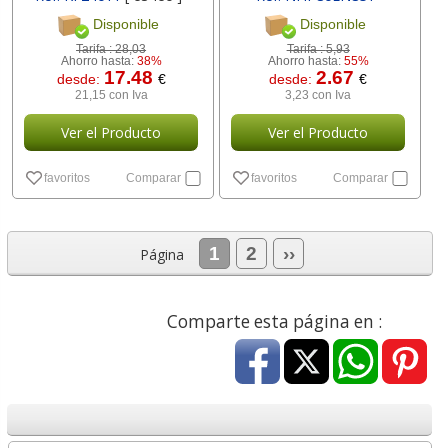
[ 75074 ]
Disponible
Disponible
Tarifa :
28,03
Tarifa :
5,93
Ahorro hasta:
38%
Ahorro hasta:
55%
17.48
2.67
desde:
€
desde:
€
21,15 con Iva
3,23 con Iva
Ver el Producto
Ver el Producto
favoritos
Comparar
favoritos
Comparar
1
2
››
Página
Comparte esta página en :