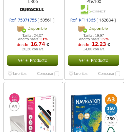
LR06
Pte.100
Ref: 75071755
[ 59561 ]
Ref: KF11365
[ 162884 ]
Disponible
Disponible
Tarifa :
24,37
Tarifa :
19,97
Ahorro hasta:
31%
Ahorro hasta:
39%
16.74
12.23
desde:
€
desde:
€
20,26 con Iva
14,80 con Iva
Ver el Producto
Ver el Producto
favoritos
Comparar
favoritos
Comparar