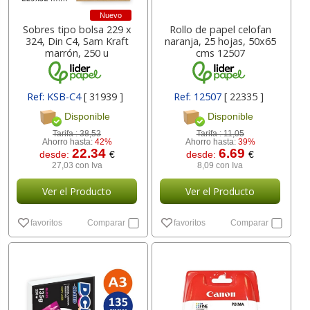
Nuevo
Sobres tipo bolsa 229 x
Rollo de papel celofan
324, Din C4, Sam Kraft
naranja, 25 hojas, 50x65
marrón, 250 u
cms 12507
Ref: KSB-C4
[ 31939 ]
Ref: 12507
[ 22335 ]
Disponible
Disponible
Tarifa :
38,53
Tarifa :
11,05
Ahorro hasta:
42%
Ahorro hasta:
39%
22.34
6.69
desde:
€
desde:
€
27,03 con Iva
8,09 con Iva
Ver el Producto
Ver el Producto
favoritos
Comparar
favoritos
Comparar