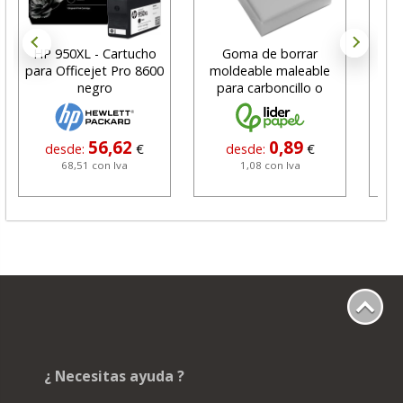
HP 950XL - Cartucho
Goma de borrar
H
para Officejet Pro 8600
moldeable maleable
C
negro
para carboncillo o
N
grafito
56,62
0,89
desde:
€
desde:
€
68,51 con Iva
1,08 con Iva
¿ Necesitas ayuda ?