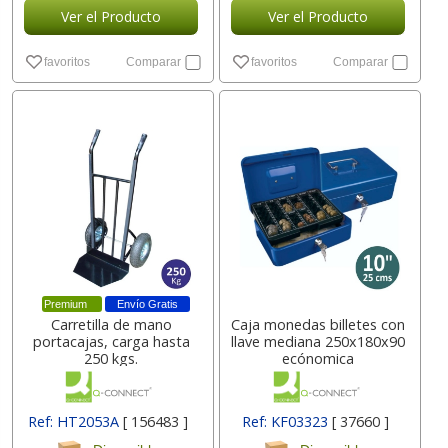
Ver el Producto
Ver el Producto
favoritos
Comparar
favoritos
Comparar
Premium
Envío Gratis
Carretilla de mano
Caja monedas billetes con
portacajas, carga hasta
llave mediana 250x180x90
250 kgs.
ecónomica
Ref: HT2053A
[ 156483 ]
Ref: KF03323
[ 37660 ]