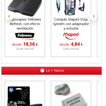
Reposapies Fellowes
Compás Maped Stop
Bl
Refresh, con efecto
System con adaptador
se
ventilación
y estuche
18,56
4,84
desde:
€
desde:
€
22,46 con Iva
5,86 con Iva
Lo + Nuevo