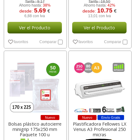
Tarifa :
9,17
Tarifa :
18,50
Ahorro hasta:
38%
Ahorro hasta:
42%
5.69
10.75
desde:
€
desde:
€
6,88 con Iva
13,01 con Iva
Ver el Producto
Ver el Producto
favoritos
Comparar
favoritos
Comparar
Nuevo
Nuevo
Envío Gratis
Bolsas plástico autocierre
Plastificadora Fellowes LX
minigrip 175x250 mm
Venus A3 Profesional 250
Paquete 100 u
micras