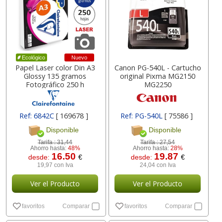
Nuevo
Ecológico
Papel Laser color Din A3
Canon PG-540L - Cartucho
Glossy 135 gramos
original Pixma MG2150
Fotográfico 250 h
MG2250
Ref: 6842C
[ 169678 ]
Ref: PG-540L
[ 75586 ]
Disponible
Disponible
Tarifa :
31,44
Tarifa :
27,54
Ahorro hasta:
48%
Ahorro hasta:
28%
16.50
19.87
desde:
€
desde:
€
19,97 con Iva
24,04 con Iva
Ver el Producto
Ver el Producto
favoritos
Comparar
favoritos
Comparar