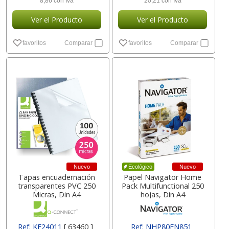
8,86 con Iva
20,21 con Iva
Ver el Producto
Ver el Producto
favoritos
Comparar
favoritos
Comparar
Nuevo
Nuevo
Ecológico
Tapas encuadernación
Papel Navigator Home
transparentes PVC 250
Pack Multifunctional 250
Micras, Din A4
hojas, Din A4
Ref: KF24011
[ 63460 ]
Ref: NHP80EN851