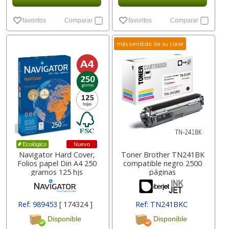
favoritos
Comparar
favoritos
Comparar
más vendido de su clase
Nuevo
Ecológico
Navigator Hard Cover,
Toner Brother TN241BK
Folios papel Din A4 250
compatible negro 2500
gramos 125 hjs
páginas
Ref: 989453
[ 174324 ]
Ref: TN241BKC
Disponible
Disponible