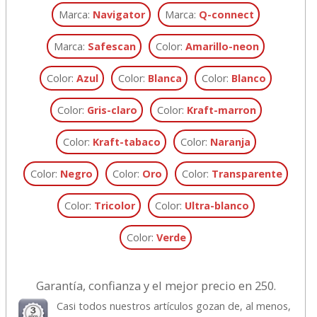
Marca:
Navigator
Marca:
Q-connect
Marca:
Safescan
Color:
Amarillo-neon
Color:
Azul
Color:
Blanca
Color:
Blanco
Color:
Gris-claro
Color:
Kraft-marron
Color:
Kraft-tabaco
Color:
Naranja
Color:
Negro
Color:
Oro
Color:
Transparente
Color:
Tricolor
Color:
Ultra-blanco
Color:
Verde
Garantía, confianza y el mejor precio en 250.
Casi todos nuestros artículos gozan de, al menos,