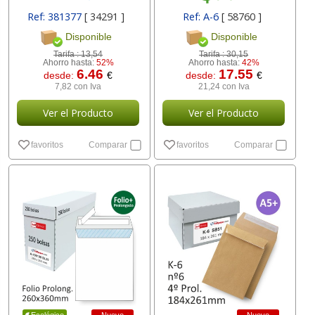
Ref: 381377
[ 34291 ]
Ref: A-6
[ 58760 ]
Disponible
Disponible
Tarifa :
13,54
Tarifa :
30,15
Ahorro hasta:
52%
Ahorro hasta:
42%
6.46
17.55
desde:
€
desde:
€
7,82 con Iva
21,24 con Iva
Ver el Producto
Ver el Producto
favoritos
Comparar
favoritos
Comparar