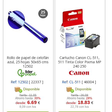
Rollo de papel de celofán
Cartucho Canon CL-511,
azul, 25 hojas 50x65 cms
511 Tinta Color Pixma MP
12502
240 250
Ref: 12502
[ 22337 ]
Ref: CL-511
[ 46004 ]
Disponible
Disponible
Tarifa :
11,05
Tarifa :
26,08
Ahorro hasta:
39%
Ahorro hasta:
28%
6.69
18.83
desde:
€
desde:
€
8,09 con Iva
22,78 con Iva