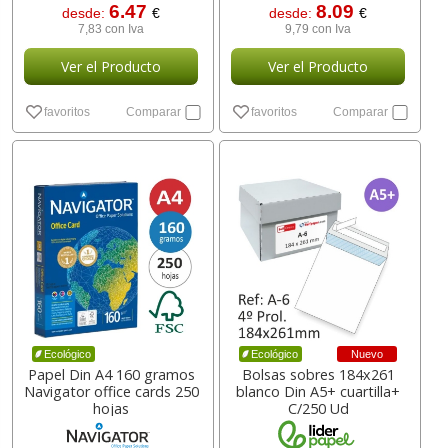
6.47
8.09
desde:
€
desde:
€
7,83 con Iva
9,79 con Iva
Ver el Producto
Ver el Producto
favoritos
Comparar
favoritos
Comparar
Nuevo
Ecológico
Ecológico
Papel Din A4 160 gramos
Bolsas sobres 184x261
Navigator office cards 250
blanco Din A5+ cuartilla+
hojas
C/250 Ud