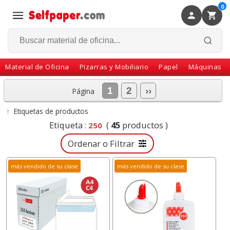
0
×
Volver
Material de Oficina
Pizarras y Mobiliario
Papel
Máquinas
1
2
››
Página
↑
Etiquetas de productos
Etiqueta :
(
45
productos )
250
Ordenar o Filtrar
más vendido de su clase
más vendido de su clase