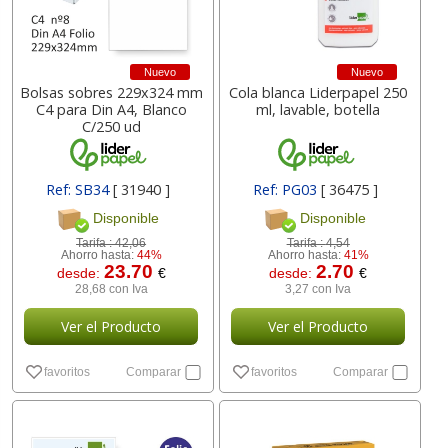
Nuevo
Nuevo
Bolsas sobres 229x324 mm
Cola blanca Liderpapel 250
C4 para Din A4, Blanco
ml, lavable, botella
C/250 ud
Ref: SB34
[ 31940 ]
Ref: PG03
[ 36475 ]
Disponible
Disponible
Tarifa :
42,06
Tarifa :
4,54
Ahorro hasta:
44%
Ahorro hasta:
41%
23.70
2.70
desde:
€
desde:
€
28,68 con Iva
3,27 con Iva
Ver el Producto
Ver el Producto
favoritos
Comparar
favoritos
Comparar