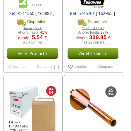
Ref: KF11360
[ 162883 ]
Ref: 5746701
[ 162965 ]
Disponible
Disponible
Tarifa :
9,45
Tarifa :
538,68
Ahorro hasta:
41%
Ahorro hasta:
37%
5.54
339.85
desde:
€
desde:
€
6,70 con Iva
411,22 con Iva
Ver el Producto
Ver el Producto
favoritos
Comparar
favoritos
Comparar