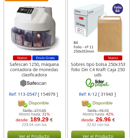
Nuevo
Envío Gratis
Nuevo
Safescan 1250, máquina
Sobres tipo bolsa 250x353
contadora de monedas
folio Din C4 Kraft Caja 250
clasificadora
uds
Ref: 113-0547
[ 154979 ]
Ref: K-12
[ 31943 ]
Disponible
Disponible
Tarifa :
274,65
Tarifa :
46,43
Ahorro hasta:
31%
Ahorro hasta:
42%
189.29
26.96
desde:
€
desde:
€
229,04 con Iva
32,62 con Iva
Ver el Producto
Ver el Producto