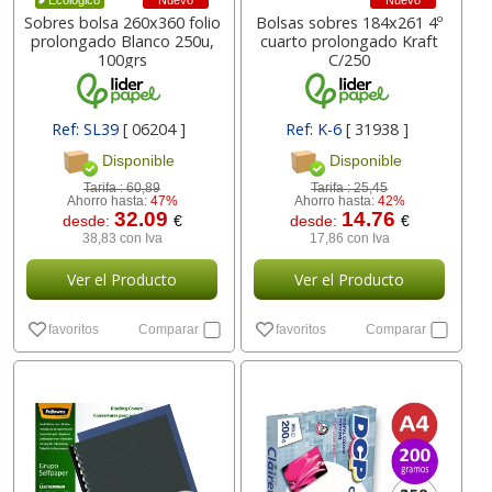
Nuevo
Nuevo
Ecológico
Sobres bolsa 260x360 folio
Bolsas sobres 184x261 4º
prolongado Blanco 250u,
cuarto prolongado Kraft
100grs
C/250
Ref: SL39
[ 06204 ]
Ref: K-6
[ 31938 ]
Disponible
Disponible
Tarifa :
60,89
Tarifa :
25,45
Ahorro hasta:
47%
Ahorro hasta:
42%
32.09
14.76
desde:
€
desde:
€
38,83 con Iva
17,86 con Iva
Ver el Producto
Ver el Producto
favoritos
Comparar
favoritos
Comparar