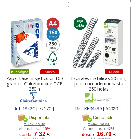
Nuevo
Nuevo
Ecológico
Papel Láser inkjet color 160
Espirales metálicas 30 mm,
gramos Clairefontaine DCP
para encuadernar hasta
250 h
250 hojas
Ref: 1842C
[ 72170 ]
Ref: KF04439
[ 64080 ]
Disponible
Disponible
Tarifa :
13,49
Tarifa :
28,95
Ahorro hasta:
46%
Ahorro hasta:
42%
7.32
16.70
desde:
€
desde:
€