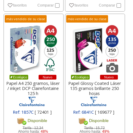
favoritos
Comparar
favoritos
Comparar
más vendido de su clase
más vendido de su clase
Nuevo
Nuevo
Ecológico
Ecológico
Papel A4 250 gramos, láser
Papel Glossy Coated Láser
/ inkjet DCP Clairefontaine
135 gramos brillante 250
125 h
hojas
Ref: 1857C
[ 72401 ]
Ref: 6841C
[ 169677 ]
Disponible
Disponible
Tarifa :
12,34
Tarifa :
15,72
Ahorro hasta:
48%
Ahorro hasta:
49%