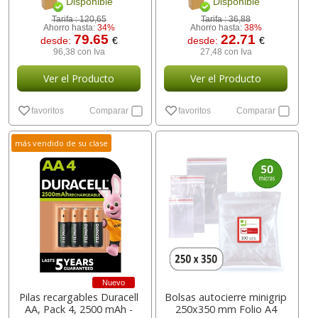
Disponible
Disponible
Tarifa :
120,65
Tarifa :
36,88
Ahorro hasta:
34%
Ahorro hasta:
38%
79.65
22.71
desde:
€
desde:
€
96,38 con Iva
27,48 con Iva
Ver el Producto
Ver el Producto
favoritos
Comparar
favoritos
Comparar
más vendido de su clase
Nuevo
Pilas recargables Duracell
Bolsas autocierre minigrip
AA, Pack 4, 2500 mAh -
250x350 mm Folio A4