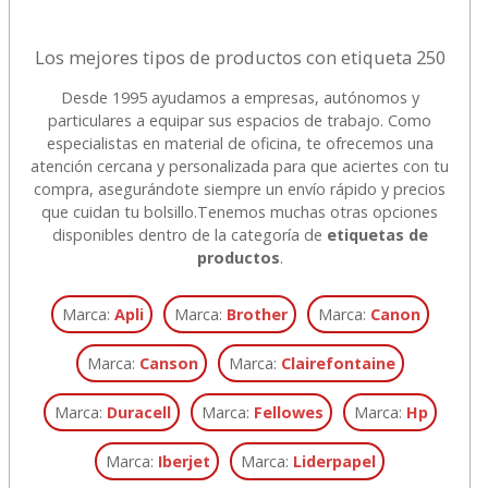
Los mejores tipos de productos con etiqueta 250
Desde 1995 ayudamos a empresas, autónomos y
particulares a equipar sus espacios de trabajo. Como
especialistas en material de oficina, te ofrecemos una
atención cercana y personalizada para que aciertes con tu
compra, asegurándote siempre un envío rápido y precios
que cuidan tu bolsillo.
Tenemos muchas otras opciones
disponibles dentro de la categoría de
etiquetas de
productos
.
Marca:
Apli
Marca:
Brother
Marca:
Canon
Marca:
Canson
Marca:
Clairefontaine
Marca:
Duracell
Marca:
Fellowes
Marca:
Hp
Marca:
Iberjet
Marca:
Liderpapel