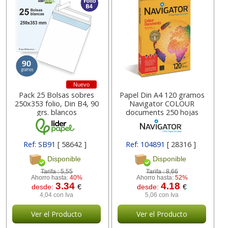
Nuevo
Pack 25 Bolsas sobres
Papel Din A4 120 gramos
250x353 folio, Din B4, 90
Navigator COLOUR
grs. blancos
documents 250 hojas
Ref: SB91
[ 58642 ]
Ref: 104891
[ 28316 ]
Disponible
Disponible
Tarifa :
5,55
Tarifa :
8,66
Ahorro hasta:
40%
Ahorro hasta:
52%
3.34
4.18
desde:
€
desde:
€
4,04 con Iva
5,06 con Iva
Ver el Producto
Ver el Producto