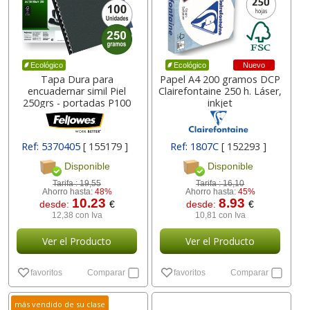
Nuevo
Ecológico
Ecológico
Tapa Dura para
Papel A4 200 gramos DCP
encuadernar simil Piel
Clairefontaine 250 h. Láser,
250grs - portadas P100
inkjet
Ref: 5370405
[ 155179 ]
Ref: 1807C
[ 152293 ]
Disponible
Disponible
Tarifa :
19,55
Tarifa :
16,10
Ahorro hasta:
48%
Ahorro hasta:
45%
10.23
8.93
desde:
€
desde:
€
12,38 con Iva
10,81 con Iva
Ver el Producto
Ver el Producto
favoritos
Comparar
favoritos
Comparar
más vendido de su clase