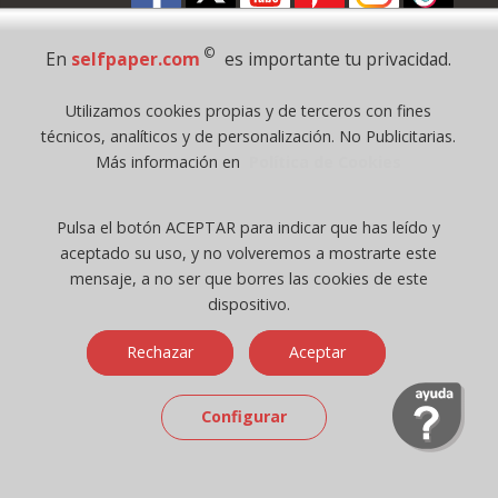
©
En
selfpaper.com
es importante tu privacidad.
Pago Seguro
Utilizamos cookies propias y de terceros con fines
técnicos, analíticos y de personalización. No Publicitarias.
Más información en
Política de Cookies
© 1995 - 2026 Grupo Selfpaper.
Todos los derechos reservados
©selfpaper.com, y las webs de ©gruposelfpaper.org están gestionadas, y
Pulsa el botón ACEPTAR para indicar que has leído y
son propiedad de :
aceptado su uso, y no volveremos a mostrarte este
Suministros de Oficina Self-Paper, S.L. - C.I.F. B97233654, inscrita en el
mensaje, a no ser que borres las cookies de este
Registro Mercantil de Valencia ( España ) CEE:
dispositivo.
Tomo 7263, Libro 4565, Folio 1, Sección 8, Hoja V-85203.
Rechazar
Aceptar
Móvil / Tablet - Bot mozilla/5.0 (linux; android 14; pixel 8)
Configurar
applewebkit/537.36 (khtml, like gecko) chrome/131.0.0.0 mobile
safari/537.36; claudebot/1.0; +claudebot@anthropic.com) - Google
Chrome