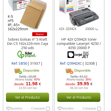
Nuevo
Sobres bolsas nº 5 Kraft
HP 42X Q5942X toner
Din C5 162x229 mm Caja
compatible Laserjet 4250 /
250 uds
4350 20000 P
Ref: SB50
[ 31937 ]
Ref: Q5942XC
[ 32308 ]
Disponible
Disponible
Tarifa :
20,08
Tarifa :
64,22
Ahorro hasta:
40%
Ahorro hasta:
38%
11.98
39.95
desde:
€
desde:
€
14,50 con Iva
48,34 con Iva
Ver el Producto
Ver el Producto
favoritos
Comparar
favoritos
Comparar