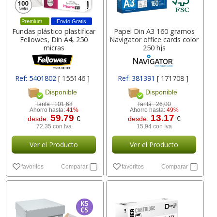
Premium
Envío Gratis
Fundas plástico plastificar
Papel Din A3 160 gramos
Fellowes, Din A4, 250
Navigator office cards color
micras
250 hjs
Ref: 5401802
[ 155146 ]
Ref: 381391
[ 171708 ]
Disponible
Disponible
Tarifa :
101,68
Tarifa :
26,00
Ahorro hasta:
41%
Ahorro hasta:
49%
59.79
13.17
desde:
€
desde:
€
72,35 con Iva
15,94 con Iva
Ver el Producto
Ver el Producto
favoritos
Comparar
favoritos
Comparar