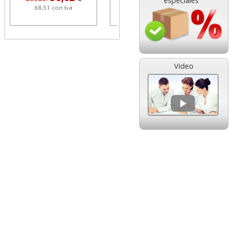
especiales
68,51 con Iva
1,08 con Iva
Video
HP 304 302 Color,
Cartucho HP 304 - 302
Cartucho original
Negro, original
N9K05AE tricolor
N9K06AE
14,89
14,87
desde:
€
desde:
€
18,02 con Iva
17,99 con Iva