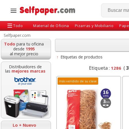
Todo
Material de Oficina
Pizarras y Mobiliario
Pape
Selfpaper.com
Todo
para tu oficina
desde
1995
al mejor precio
↑
Etiquetas de productos
Distribuidores de
Etiqueta :
(
3
1286
las
mejores marcas
más vendido de su clase
Clips niquelados
Bic 4 Colores 
numero 2 - 32 mm caja
Oro mate Meta
100 uds. Self-Office
Lo + Nuevo