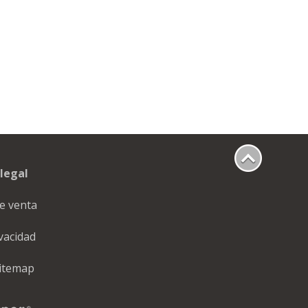
legal
e venta
ivacidad
itemap