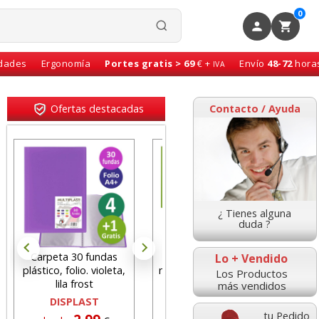
0
idades
Ergonomía
Portes gratis > 69
€ +
Envío
48-72
hora
IVA
Ofertas destacadas
Contacto / Ayuda
¿ Tienes alguna
duda ?
Carpeta 30 fundas
Clips niquelados
Bic
Lo + Vendido
plástico, folio. violeta,
numero 2 - 32 mm caja
Oro
Los Productos
lila frost
100 uds. Self-Office
más vendidos
DISPLAST
tu Pedido