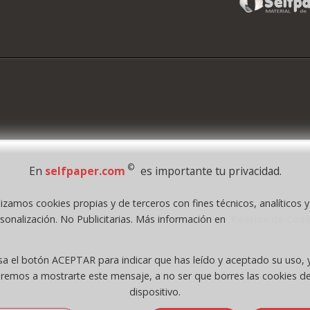
©
En
selfpaper.com
es importante tu privacidad.
lizamos cookies propias y de terceros con fines técnicos, analíticos 
1995 - 2026 Grupo Selfpaper.
Todos los derechos reservados
sonalización. No Publicitarias. Más información en
Política de Coo
.com, y las webs de ©gruposelfpaper.org están gestionadas, y son propiedad de :
Self-Paper, S.L. - C.I.F. B97233654, inscrita en el Registro Mercantil de Valencia ( Españ
sa el botón ACEPTAR para indicar que has leído y aceptado su uso, 
Tomo 7263, Libro 4565, Folio 1, Sección 8, Hoja V-85203.
eremos a mostrarte este mensaje, a no ser que borres las cookies de
dispositivo.