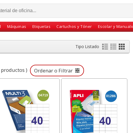
l
Máquinas
Etiquetas
Cartuchos y Tóner
Escolar y Manual
Tipo Listado
productos )
Ordenar o Filtrar
Frozen
Bloc notas adhesivas
Dymo Letratag LT-
lizado
76x76 100h Rosa chicle
200B Rotuladora
neón fluor
etiquetadora bluetooth