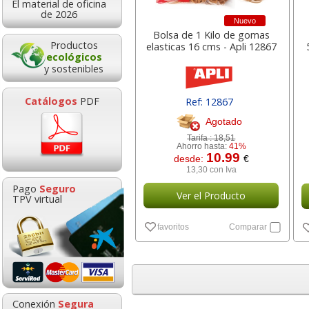
El material de oficina
0,37
1,9
desde:
€
desde:
de 2026
Nuevo
0,45 con Iva
2,36 con Iv
Bolsa de 1 Kilo de gomas
Productos
elasticas 16 cms - Apli 12867
ecológicos
y sostenibles
Catálogos
PDF
Ref: 12867
Agotado
Tarifa :
18,51
Ahorro hasta:
41%
10.99
desde:
€
13,30 con Iva
Bloc notas adhesivas
Dymo Letrata
Pago
Seguro
76x76 100h Rosa chicle
200B Rotula
Ver el Producto
TPV virtual
neón fluor
etiquetadora bl
favoritos
Comparar
Goma de borrar
HP 304 302 Co
moldeable maleable
Cartucho orig
0,49
34,2
desde:
€
desde:
para carboncillo o
N9K05AE tric
0,59 con Iva
41,47 con Iv
grafito
0,89
14,8
Conexión
Segura
desde:
€
desde: