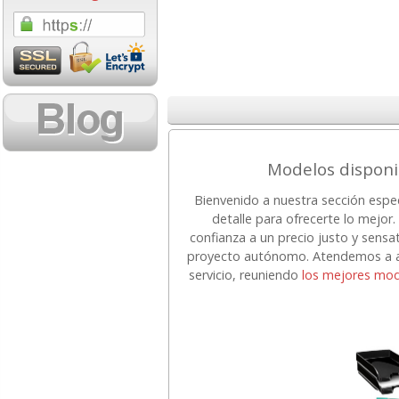
1,08 con Iva
18,02 con Iv
Modelos disponi
Bienvenido a nuestra sección espe
Cartucho HP 304 - 302
Cartucho HP 30
detalle para ofrecerte lo mejo
Negro, original
302XL Tricolor
confianza a un precio justo y sensa
N9K06AE
capacidad des
proyecto autónomo. Atendemos a au
servicio, reuniendo
los mejores mod
14,87
37,8
desde:
€
desde:
17,99 con Iva
45,82 con Iv