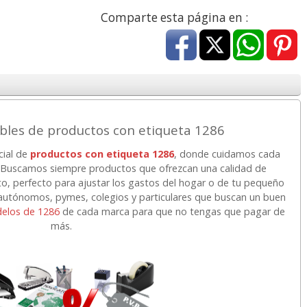
a
17,99 con Iva
45,82 con Iva
Comparte esta página en :
bles de productos con etiqueta 1286
cial de
productos con etiqueta 1286
, donde cuidamos cada
4XL -
HP 950XL - Cartucho
Goma de borrar
r. Buscamos siempre productos que ofrezcan una calidad de
 alta
para Officejet Pro 8600
moldeable maleable
to, perfecto para ajustar los gastos del hogar o de tu pequeño
kjet
negro
para carboncillo o
tónomos, pymes, colegios y particulares que buscan un buen
grafito
elos de 1286
de cada marca para que no tengas que pagar de
más.
7
56,62
0,89
€
desde:
€
desde:
€
a
68,51 con Iva
1,08 con Iva