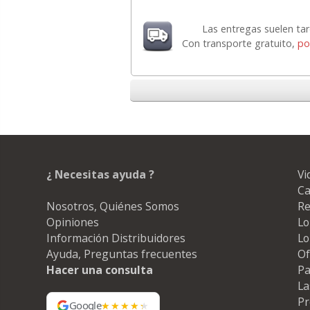
Las entregas suelen ta
Con transporte gratuito,
po
¿ Necesitas ayuda ?
Vi
Ca
Nosotros, Quiénes Somos
Re
Opiniones
Lo
Información Distribuidores
Lo
Ayuda, Preguntas frecuentes
Of
Hacer una consulta
Pa
La
Pr
Google