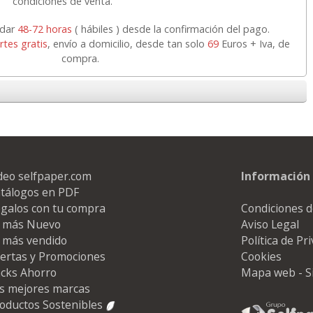
condiciones de venta.
rdar
48-72 horas
( hábiles ) desde la confirmación del pago.
rtes gratis
, envío a domicilio, desde tan solo
69
Euros + Iva, de
compra.
deo selfpaper.com
Información 
tálogos en PDF
galos con tu compra
Condiciones d
 más Nuevo
Aviso Legal
 más vendido
Política de Pr
ertas y Promociones
Cookies
cks Ahorro
Mapa web - S
s mejores marcas
oductos Sostenibles