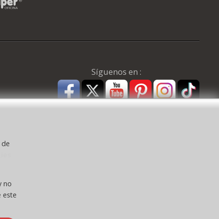
Síguenos en :
y de
kies
a ) CEE:
y no
 este