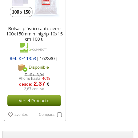
Bolsas plástico autocierre
100x150mm minigrip 10x15
cm 100 u
Ref: KF11353
[ 162880 ]
Disponible
Tarifa :
3,94
Ahorro hasta:
40%
2.37
desde:
€
2,87 con Iva
Ver el Producto
favoritos
Comparar