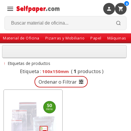
0
×
Volver
Material de Oficina
Pizarras y Mobiliario
Papel
Máquinas
↑
Etiquetas de productos
Etiqueta :
(
1
productos )
100x150mm
Ordenar o Filtrar