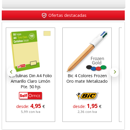
Ofertas destacadas
Cartulinas Din A4 Folio
Bic 4 Colores Frozen
Cub
Amarillo Claro Limón
Oro mate Metalizado
de
Pte. 50 hjs
4,95
1,95
desde:
€
desde:
€
5,99 con Iva
2,36 con Iva