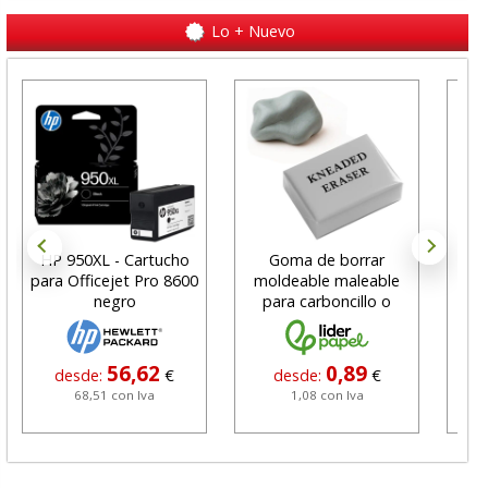
Lo + Nuevo
HP 950XL - Cartucho
Goma de borrar
H
para Officejet Pro 8600
moldeable maleable
C
negro
para carboncillo o
N
grafito
56,62
0,89
desde:
€
desde:
€
68,51 con Iva
1,08 con Iva