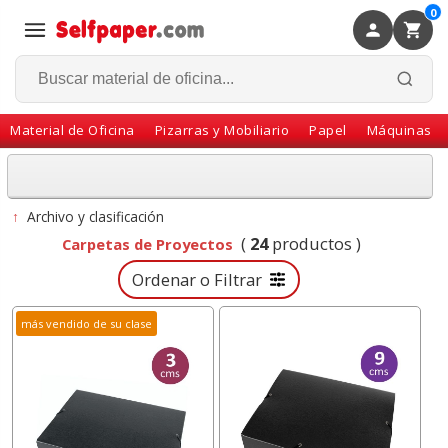
0
×
Volver
Material de Oficina
Pizarras y Mobiliario
Papel
Máquinas
↑
Archivo y clasificación
(
24
productos )
Carpetas de Proyectos
Ordenar o Filtrar
más vendido de su clase