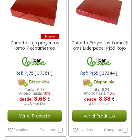
Nuevo
Carpeta caja proyectos
Carpeta Proyectos Lomo 5
lomo 7 centimetros
cms Liderpapel PJ55 Rojo
Ref: PJ75
[ 37351 ]
Ref: PJ55
[ 37344 ]
Disponible
Disponible
Tarifa :
6,77
Tarifa :
6,24
Ahorro hasta:
46%
Ahorro hasta:
46%
3.68
3.38
desde:
€
desde:
€
4,45 con Iva
4,09 con Iva
Ver el Producto
Ver el Producto
favoritos
Comparar
favoritos
Comparar