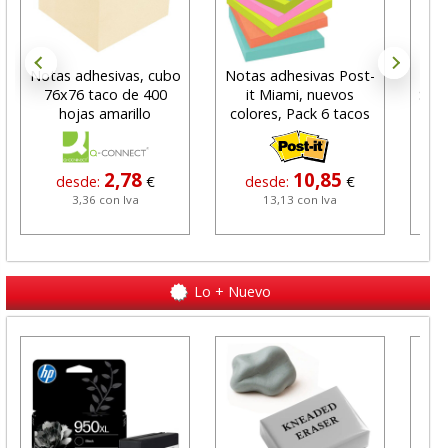
Notas adhesivas, cubo
Notas adhesivas Post-
Co
76x76 taco de 400
it Miami, nuevos
Sys
hojas amarillo
colores, Pack 6 tacos
2,78
10,85
desde:
€
desde:
€
3,36 con Iva
13,13 con Iva
Lo + Nuevo