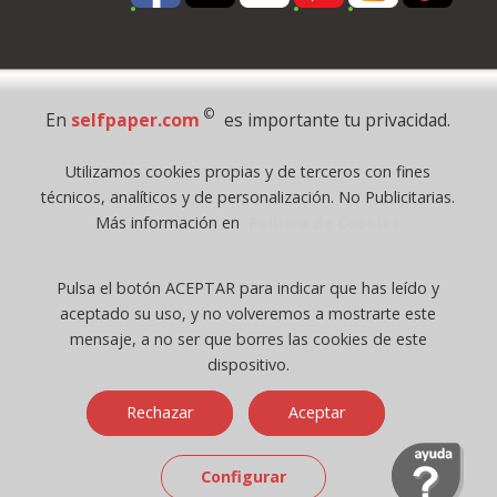
Pago Seguro
©
En
selfpaper.com
es importante tu privacidad.
© 1995 - 2026 Grupo Selfpaper.
Utilizamos cookies propias y de terceros con fines
Todos los derechos reservados
técnicos, analíticos y de personalización. No Publicitarias.
©selfpaper.com, y las webs de ©gruposelfpaper.org están gestionadas, y
Más información en
Política de Cookies
son propiedad de :
Suministros de Oficina Self-Paper, S.L. - C.I.F. B97233654, inscrita en el
Pulsa el botón ACEPTAR para indicar que has leído y
Registro Mercantil de Valencia ( España ) CEE:
aceptado su uso, y no volveremos a mostrarte este
Tomo 7263, Libro 4565, Folio 1, Sección 8, Hoja V-85203.
mensaje, a no ser que borres las cookies de este
dispositivo.
Móvil / Tablet - Bot mozilla/5.0 (linux; android 14; pixel 8)
Rechazar
Aceptar
applewebkit/537.36 (khtml, like gecko) chrome/131.0.0.0 mobile
safari/537.36; claudebot/1.0; +claudebot@anthropic.com) - Google
Chrome
Configurar
Ip: 216.73.217.103 -
↑ 896 → 448 ppp