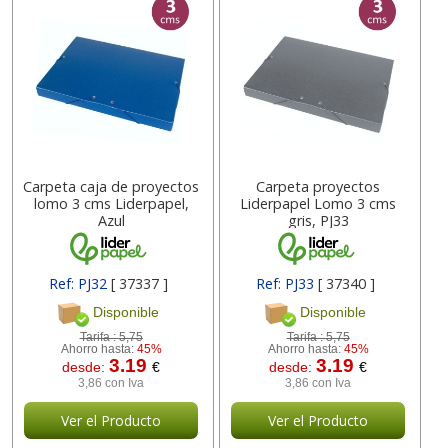
Carpeta caja de proyectos
Carpeta proyectos
lomo 3 cms Liderpapel,
Liderpapel Lomo 3 cms
Azul
gris, PJ33
Ref: PJ32
[ 37337 ]
Ref: PJ33
[ 37340 ]
Disponible
Disponible
Tarifa :
5,75
Tarifa :
5,75
Ahorro hasta:
45%
Ahorro hasta:
45%
3.19
3.19
desde:
€
desde:
€
3,86 con Iva
3,86 con Iva
Ver el Producto
Ver el Producto