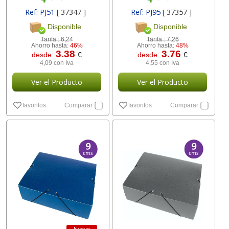
Ref: PJ51
[ 37347 ]
Ref: PJ95
[ 37357 ]
Disponible
Disponible
Tarifa :
6,24
Tarifa :
7,26
Ahorro hasta:
46%
Ahorro hasta:
48%
3.38
3.76
desde:
€
desde:
€
4,09 con Iva
4,55 con Iva
Ver el Producto
Ver el Producto
favoritos
Comparar
favoritos
Comparar