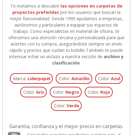
Te invitamos a descubrir
las opciones en carpetas de
proyectos preferidas
por los usuarios que buscan la
mejor funcionalidad. Desde 1995 ayudamos a empresas,
autónomos y particulares a equipar sus espacios de
trabajo. Como especialistas en material de oficina, te
ofrecemos una atención cercana y personalizada para que
aciertes con tu compra, asegurándote siempre un envío
rápido y precios que cuidan tu bolsillo.
También te puede
interesar echar un vistazo a nuestra sección de
archivo y
clasificación
.
Marca:
Liderpapel
Color:
Amarillo
Color:
Azul
Color:
Gris
Color:
Negro
Color:
Rojo
Color:
Verde
Garantía, confianza y el mejor precio en carpetas.
Casi todos nuestros productos cuentan con, al