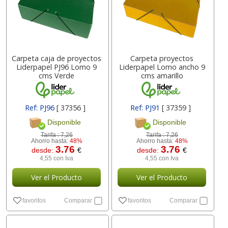
Carpeta caja de proyectos
Carpeta proyectos
Liderpapel PJ96 Lomo 9
Liderpapel Lomo ancho 9
cms Verde
cms amarillo
Ref: PJ96
[ 37356 ]
Ref: PJ91
[ 37359 ]
Disponible
Disponible
Tarifa :
7,26
Tarifa :
7,26
Ahorro hasta:
48%
Ahorro hasta:
48%
3.76
3.76
desde:
€
desde:
€
4,55 con Iva
4,55 con Iva
Ver el Producto
Ver el Producto
favoritos
Comparar
favoritos
Comparar