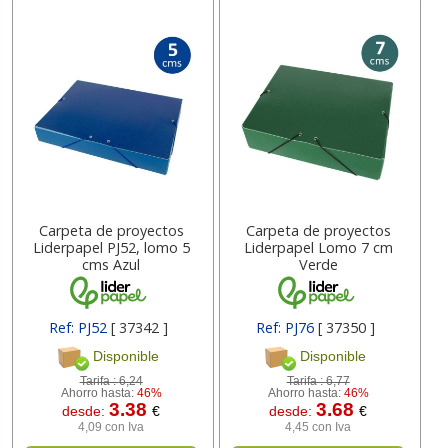
Carpeta de proyectos
Carpeta de proyectos
Liderpapel PJ52, lomo 5
Liderpapel Lomo 7 cm
cms Azul
Verde
Ref: PJ52
[ 37342 ]
Ref: PJ76
[ 37350 ]
Disponible
Disponible
Tarifa :
6,24
Tarifa :
6,77
Ahorro hasta:
46%
Ahorro hasta:
46%
3.38
3.68
desde:
€
desde:
€
4,09 con Iva
4,45 con Iva