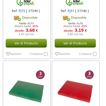
Ref: PJ72
[ 37349 ]
Ref: PJ31
[ 37346 ]
Disponible
Disponible
Tarifa :
6,77
Tarifa :
5,75
Ahorro hasta:
46%
Ahorro hasta:
45%
3.68
3.19
desde:
€
desde:
€
4,45 con Iva
3,86 con Iva
Ver el Producto
Ver el Producto
favoritos
Comparar
favoritos
Comparar