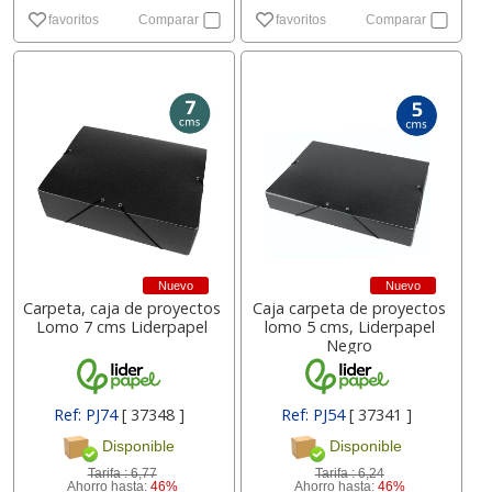
favoritos
Comparar
favoritos
Comparar
Nuevo
Nuevo
Carpeta, caja de proyectos
Caja carpeta de proyectos
Lomo 7 cms Liderpapel
lomo 5 cms, Liderpapel
Negro
Ref: PJ74
[ 37348 ]
Ref: PJ54
[ 37341 ]
Disponible
Disponible
Tarifa :
6,77
Tarifa :
6,24
Ahorro hasta:
46%
Ahorro hasta:
46%