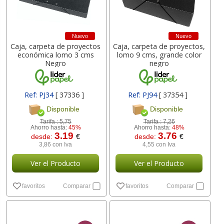
Nuevo
Nuevo
Caja, carpeta de proyectos
Caja, carpeta de proyectos,
económica lomo 3 cms
lomo 9 cms, grande color
Negro
negro
Ref: PJ34
[ 37336 ]
Ref: PJ94
[ 37354 ]
Disponible
Disponible
Tarifa :
5,75
Tarifa :
7,26
Ahorro hasta:
45%
Ahorro hasta:
48%
3.19
3.76
desde:
€
desde:
€
3,86 con Iva
4,55 con Iva
Ver el Producto
Ver el Producto
favoritos
Comparar
favoritos
Comparar