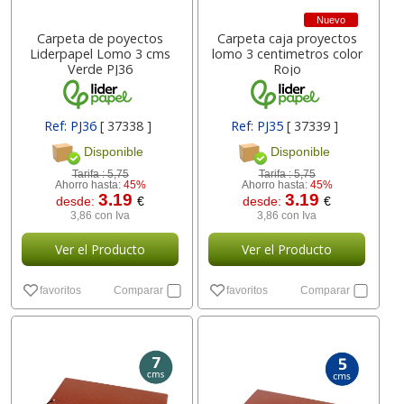
Nuevo
Carpeta de poyectos
Carpeta caja proyectos
Liderpapel Lomo 3 cms
lomo 3 centimetros color
Verde PJ36
Rojo
Ref: PJ36
[ 37338 ]
Ref: PJ35
[ 37339 ]
Disponible
Disponible
Tarifa :
5,75
Tarifa :
5,75
Ahorro hasta:
45%
Ahorro hasta:
45%
3.19
3.19
desde:
€
desde:
€
3,86 con Iva
3,86 con Iva
Ver el Producto
Ver el Producto
favoritos
Comparar
favoritos
Comparar