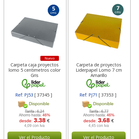
Nuevo
Carpeta caja proyectos
Carpeta de proyectos
lomo 5 centimetros color
Liderpapel Lomo 7 cm
Gris
Amarillo
Ref: PJ53
[ 37345 ]
Ref: PJ71
[ 37353 ]
Disponible
Disponible
Tarifa :
6,24
Tarifa :
6,77
Ahorro hasta:
46%
Ahorro hasta:
46%
3.38
3.68
desde:
€
desde:
€
4,09 con Iva
4,45 con Iva
Ver el Producto
Ver el Producto