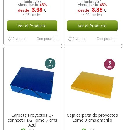
Tarifa :
6,77
Tarifa :
6,24
Ahorro hasta:
46%
Ahorro hasta:
46%
3.68
3.38
desde:
€
desde:
€
4,45 con Iva
4,09 con Iva
Ver el Producto
Ver el Producto
favoritos
Comparar
favoritos
Comparar
Carpeta Proyectos Q-
Caja carpeta de proyectos
connect PJ72, lomo 7 cms
Lomo 3 cms amarillo
Azul