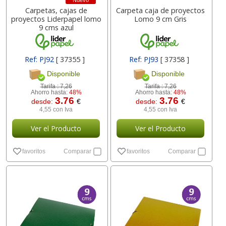
Nuevo
Carpetas, cajas de
Carpeta caja de proyectos
proyectos Liderpapel lomo
Lomo 9 cm Gris
9 cms azul
Ref: PJ92
[ 37355 ]
Ref: PJ93
[ 37358 ]
Disponible
Disponible
Tarifa :
7,26
Tarifa :
7,26
Ahorro hasta:
48%
Ahorro hasta:
48%
3.76
3.76
desde:
€
desde:
€
4,55 con Iva
4,55 con Iva
Ver el Producto
Ver el Producto
favoritos
Comparar
favoritos
Comparar