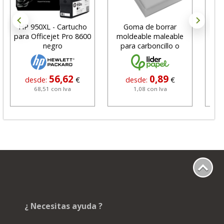
HP 950XL - Cartucho
Goma de borrar
H
para Officejet Pro 8600
moldeable maleable
C
negro
para carboncillo o
N
grafito
56,62
0,89
desde:
€
desde:
€
68,51 con Iva
1,08 con Iva
¿ Necesitas ayuda ?