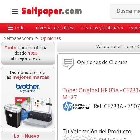
Todo
Material de Oficina
Pizarras y Mobiliario
Pape
Selfpaper.com
>
Opiniones
Valoraciones Toner 
Todo
para tu oficina
desde
1995
al mejor precio
Opiniones de Clientes
Distribuidores de
las
mejores marcas
Toner Original HP 83A - CF28
M127
Ref: CF283A - 750
Pizarra Borrable
Bolsas par
Magnética Quartet
destructoras Fe
36x36 cms Verde
hasta 34 Litros
Tu Valoración del Producto:
Lo + Nuevo
*Valora de 1 a 5