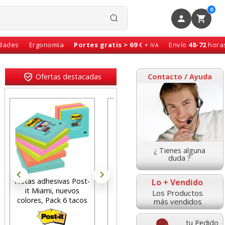
0
idades
Ergonomía
Portes gratis > 69
€ +
Envío
48-72
hora
IVA
Ofertas destacadas
Contacto / Ayuda
¿ Tienes alguna
duda ?
Notas adhesivas Post-
Pizarra Borrable
Lo + Vendido
it Miami, nuevos
Magnética Quartet
des
Los Productos
colores, Pack 6 tacos
36x36 cms Verde
has
más vendidos
tu Pedido