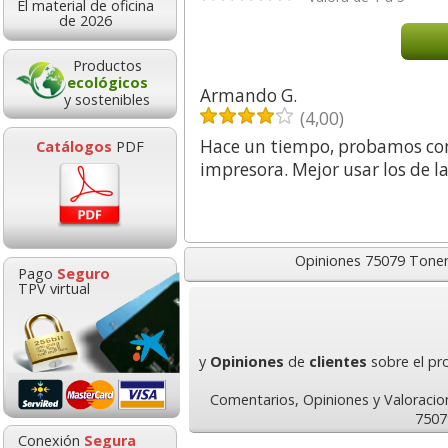
El material de oficina
6,99
26,9
desde:
€
desde:
de 2026
8,46 con Iva
32,61 con Iv
Productos
ecológicos
Armando G.
y sostenibles
(4,00)
Hace un tiempo, probamos con 
Catálogos
PDF
impresora. Mejor usar los de l
Lápiz Staedtler Noris
Soporte para m
Opiniones 75079 Tone
Pago
Seguro
120 - Nº 2 dureza HB
Giratorio 45 Gr
TPV virtual
lápices
Fellowes
Goma de borrar
HP 304 302 Co
moldeable maleable
Cartucho orig
0,30
30,8
y
Opiniones
de
clientes
sobre el pr
desde:
€
desde:
para carboncillo o
N9K05AE tric
0,36 con Iva
37,38 con Iv
grafito
Comentarios, Opiniones y Valoraci
7507
0,89
14,8
Conexión
Segura
desde:
€
desde: