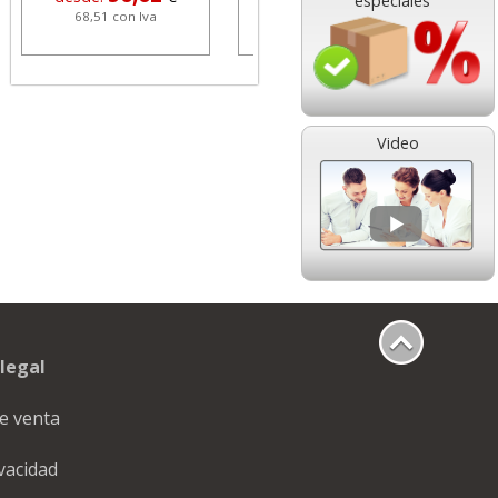
especiales
68,51 con Iva
1,08 con Iva
Video
HP 304 302 Color,
Cartucho HP 304 - 302
Cartucho original
Negro, original
N9K05AE tricolor
N9K06AE
legal
14,89
14,87
desde:
€
desde:
€
18,02 con Iva
17,99 con Iva
e venta
ivacidad