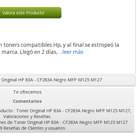
5
0,30
30,89
€
desde:
€
desde:
€
a
0,36 con Iva
37,38 con Iva
Valora este Producto
toners compatibles Hp, y al final se estropeó la
a marca. Llegó en 2 días,
...leer más
onitor
Notas adhesivas Post-
Pizarra Borrable
r Original HP 83A - CF283A Negro MFP M125 M127
ados -
it Miami, nuevos
Magnética Quartet
colores, Pack 6 tacos
36x36 cms Verde
Te ofrecemos
Comentarios
lor,
Cartucho HP 304 - 302
Cartucho HP 304XL -
inal
Negro, original
302XL Tricolor alta
9
10,85
6,99
oducto : Toner Original HP 83A - CF283A Negro MFP M125 M127,
€
desde:
€
desde:
€
olor
N9K06AE
capacidad deskjet
Valoraciones y Reseñas.
a
13,13 con Iva
8,46 con Iva
ones de Toner Original HP 83A - CF283A Negro MFP M125 M127
9 Reseñas de Clientes y usuarios
9
14,87
37,87
€
desde:
€
desde:
€