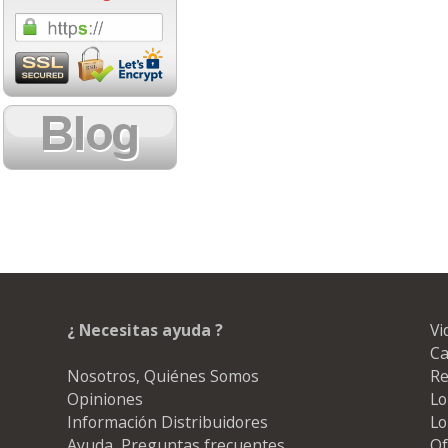
1,08 con Iva
18,02 con Iv
Cartucho HP 304 - 302
Cartucho HP 30
Negro, original
302XL Tricolor
N9K06AE
capacidad des
¿ Necesitas ayuda ?
Vi
14,87
37,8
desde:
€
desde:
Ca
17,99 con Iva
45,82 con Iv
Nosotros, Quiénes Somos
Re
Opiniones
Lo
Información Distribuidores
Lo
Ayuda, Preguntas frecuentes
Of