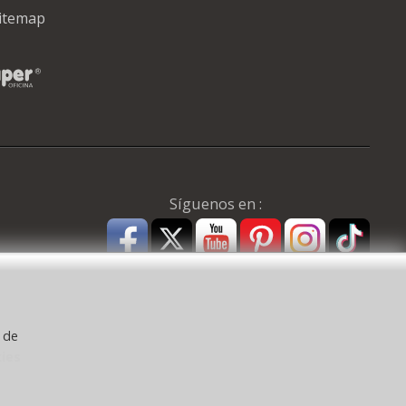
itemap
Síguenos en :
y de
kies
a ) CEE: