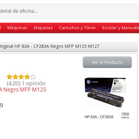
l
Máquinas
Etiquetas
Cartuchos y Tóner
Escolar y Manual
Original HP 83A - CF283A Negro MFP M125 M127
Ver el Producto
(
4,00
)
1
opinión
3A Negro MFP M125
79
a
Lápiz Staedtler Noris
Soporte para monitor
llowes
120 - Nº 2 dureza HB
Giratorio 45 Grados -
. C/100
lápices
Fellowes