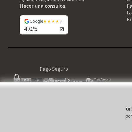
Hacer una consulta
Pa
La
Pr
Google
4.0/5
Pago Seguro
Uti
© 
per
©selfpaper
Suministros de Oficina 