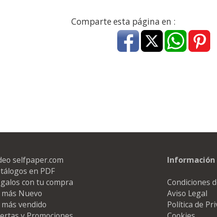
a
17,99 con Iva
45,82 con Iva
Comparte esta página en :
4XL -
HP 950XL - Cartucho
Goma de borrar
 alta
para Officejet Pro 8600
moldeable maleable
kjet
negro
para carboncillo o
grafito
deo selfpaper.com
Información 
7
56,62
0,89
€
desde:
€
desde:
€
tálogos en PDF
a
68,51 con Iva
1,08 con Iva
galos con tu compra
Condiciones d
 más Nuevo
Aviso Legal
 más vendido
Política de Pr
ertas y Promociones
Cookies