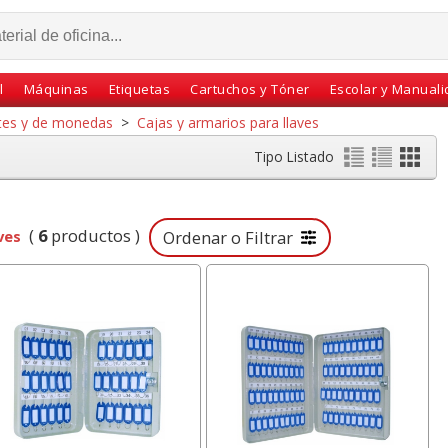
l
Máquinas
Etiquetas
Cartuchos y Tóner
Escolar y Manual
tes y de monedas
>
Cajas y armarios para llaves
Tipo Listado
(
6
productos )
ves
Ordenar o Filtrar
os,
Cartulinas Din A4 Folio
Dymo Letratag LT-
tadora
Amarillo Claro Limón
200B Rotuladora
ea
Pte. 50 hjs
etiquetadora bluetooth