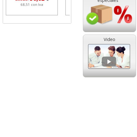
especiales
68,51 con Iva
1,08 con Iva
Video
HP 304 302 Color,
Cartucho HP 304 - 302
Cartucho original
Negro, original
N9K05AE tricolor
N9K06AE
14,89
14,87
desde:
€
desde:
€
18,02 con Iva
17,99 con Iva