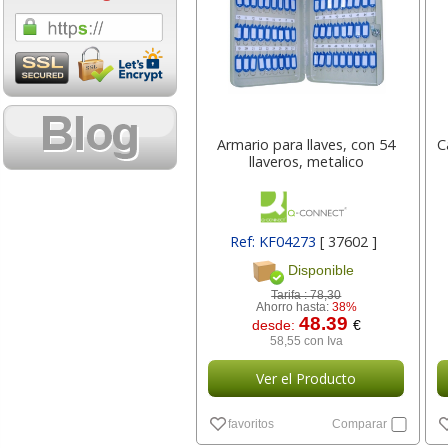
1,08 con Iva
18,02 con Iv
Armario para llaves, con 54
C
llaveros, metalico
Cartucho HP 304 - 302
Cartucho HP 30
Ref: KF04273
[ 37602 ]
Negro, original
302XL Tricolor
Disponible
N9K06AE
capacidad des
Tarifa :
78,30
Ahorro hasta:
38%
48.39
desde:
€
14,87
37,8
desde:
€
desde:
58,55 con Iva
17,99 con Iva
45,82 con Iv
Ver el Producto
favoritos
Comparar