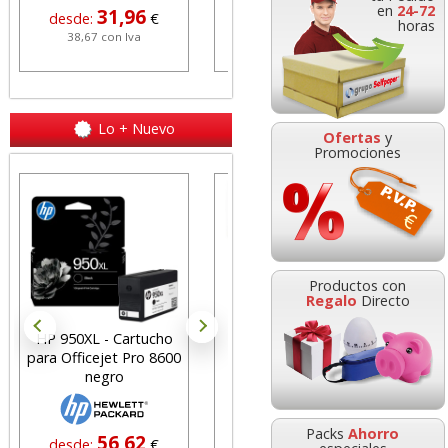
en
24-72
31,96
5,99
desde:
€
desde:
€
d
horas
38,67 con Iva
7,25 con Iva
Lo + Nuevo
Ofertas
y
Promociones
Pistola precios,
Cartulinas Din A4 Folio
máquina etiquetadora
Amarillo Claro Limón
Productos con
Avery 1 línea
Pte. 50 hjs
Regalo
Directo
HP 950XL - Cartucho
Goma de borrar
H
para Officejet Pro 8600
moldeable maleable
C
56,57
4,95
desde:
€
desde:
€
negro
para carboncillo o
N
68,45 con Iva
5,99 con Iva
grafito
Packs
Ahorro
56,62
0,89
desde:
€
desde:
€
d