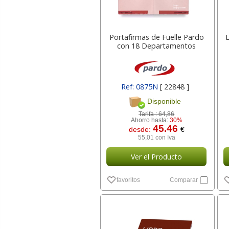
Portafirmas de Fuelle Pardo
con 18 Departamentos
Ref: 0875N
[ 22848 ]
Disponible
Tarifa :
64,86
Ahorro hasta:
30%
45.46
desde:
€
55,01 con Iva
Ver el Producto
favoritos
Comparar