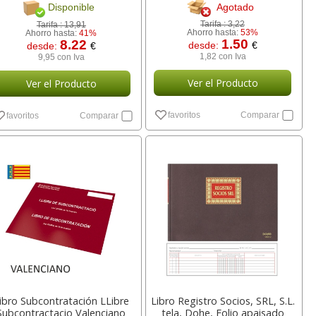
Agotado
Disponible
Tarifa :
3,22
Tarifa :
13,91
Ahorro hasta:
53%
Ahorro hasta:
41%
1.50
8.22
desde:
€
desde:
€
1,82 con Iva
9,95 con Iva
Ver el Producto
Ver el Producto
favoritos
Comparar
favoritos
Comparar
ibro Subcontratación LLibre
Libro Registro Socios, SRL, S.L.
Subcontractacio Valenciano
tela, Dohe, Folio apaisado