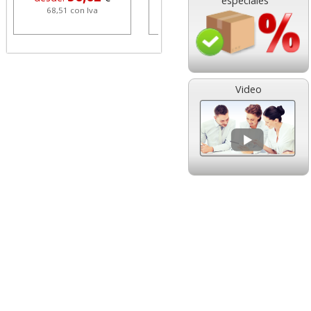
especiales
68,51 con Iva
1,08 con Iva
Video
HP 304 302 Color,
Cartucho HP 304 - 302
Cartucho original
Negro, original
N9K05AE tricolor
N9K06AE
14,89
14,87
desde:
€
desde:
€
18,02 con Iva
17,99 con Iva