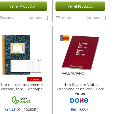
Ver el Producto
Ver el Producto
favoritos
Comparar
favoritos
Comparar
Nuevo
Libro de cuentas corrientes,
Libro Registro Visitas
cartoné, folio, Liderpapel
Valenciano castellano LLibre
Visites
Ref: LH01
[ 162859 ]
Ref: 10007