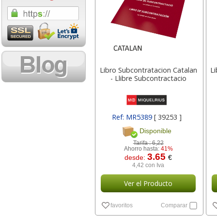
1,08 con Iva
18,02 con Iv
Libro Subcontratacion Catalan
Li
- Llibre Subcontractacio
Cartucho HP 304 - 302
Cartucho HP 30
Ref: MR5389
[ 39253 ]
Negro, original
302XL Tricolor
Disponible
N9K06AE
capacidad des
Tarifa :
6,22
Ahorro hasta:
41%
3.65
desde:
€
14,87
37,8
desde:
€
desde:
4,42 con Iva
17,99 con Iva
45,82 con Iv
Ver el Producto
favoritos
Comparar