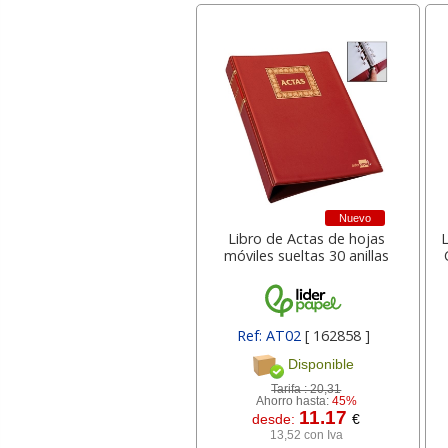
Nuevo
Libro de Actas de hojas
móviles sueltas 30 anillas
Ref: AT02
[ 162858 ]
Disponible
Tarifa :
20,31
Ahorro hasta:
45%
11.17
desde:
€
13,52 con Iva