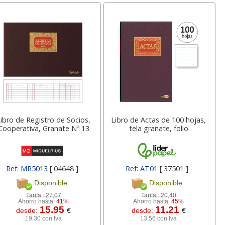
Libro de Registro de Socios,
Libro de Actas de 100 hojas,
Cooperativa, Granate Nº 13
tela granate, folio
Ref: MR5013
[ 04648 ]
Ref: AT01
[ 37501 ]
Disponible
Disponible
Tarifa :
27,07
Tarifa :
20,40
Ahorro hasta:
41%
Ahorro hasta:
45%
15.95
11.21
desde:
€
desde:
€
19,30 con Iva
13,56 con Iva