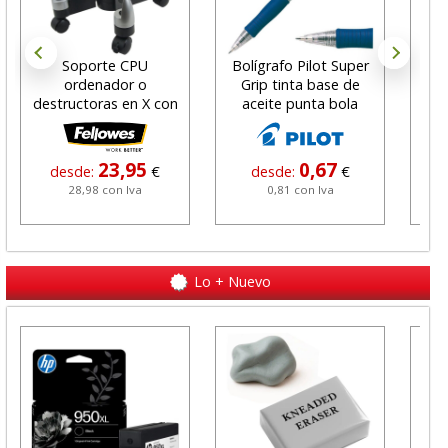
Soporte CPU
Bolígrafo Pilot Super
Cin
ordenador o
Grip tinta base de
Mag
destructoras en X con
aceite punta bola
Ah
Ruedas
23,95
0,67
desde:
€
desde:
€
28,98 con Iva
0,81 con Iva
Lo + Nuevo