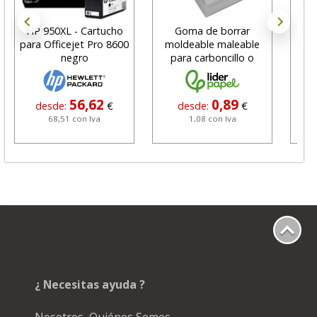
HP 950XL - Cartucho
Goma de borrar
H
para Officejet Pro 8600
moldeable maleable
C
negro
para carboncillo o
N
grafito
56,62
0,89
desde:
€
desde:
€
68,51 con Iva
1,08 con Iva
¿ Necesitas ayuda ?
Nosotros, Quiénes Somos