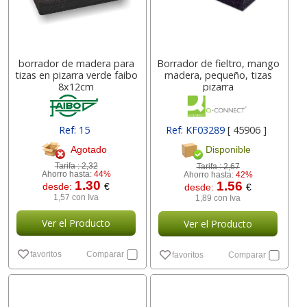
borrador de madera para
Borrador de fieltro, mango
tizas en pizarra verde faibo
madera, pequeño, tizas
8x12cm
pizarra
Ref: 15
Ref: KF03289
[ 45906 ]
Agotado
Disponible
Tarifa :
2,32
Tarifa :
2,67
Ahorro hasta:
44%
Ahorro hasta:
42%
1.30
1.56
desde:
€
desde:
€
1,57 con Iva
1,89 con Iva
Ver el Producto
Ver el Producto
favoritos
Comparar
favoritos
Comparar