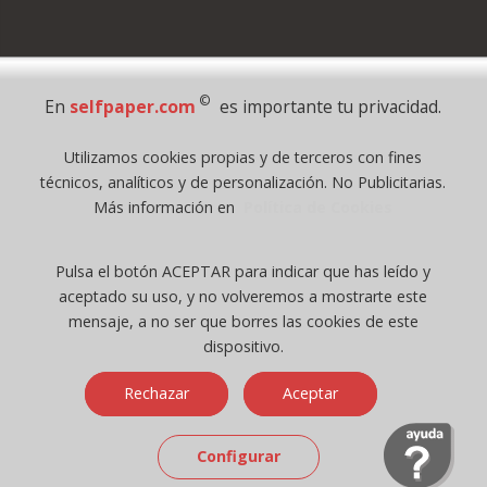
Pago Seguro
©
En
selfpaper.com
es importante tu privacidad.
© 1995 - 2026 Grupo Selfpaper.
Utilizamos cookies propias y de terceros con fines
Todos los derechos reservados
técnicos, analíticos y de personalización. No Publicitarias.
©selfpaper.com, y las webs de ©gruposelfpaper.org están gestionadas, y
Más información en
Política de Cookies
son propiedad de :
Suministros de Oficina Self-Paper, S.L. - C.I.F. B97233654, inscrita en el
Pulsa el botón ACEPTAR para indicar que has leído y
Registro Mercantil de Valencia ( España ) CEE:
aceptado su uso, y no volveremos a mostrarte este
Tomo 7263, Libro 4565, Folio 1, Sección 8, Hoja V-85203.
mensaje, a no ser que borres las cookies de este
dispositivo.
Móvil / Tablet - Bot mozilla/5.0 (linux; android 14; pixel 8)
Rechazar
Aceptar
applewebkit/537.36 (khtml, like gecko) chrome/131.0.0.0 mobile
safari/537.36; claudebot/1.0; +claudebot@anthropic.com) - Google
Chrome
Configurar
Ip: 216.73.216.31 -
↑ 896 → 448 ppp