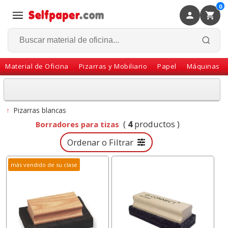
0
×
Volver
Material de Oficina
Pizarras y Mobiliario
Papel
Máquinas
↑
Pizarras blancas
(
4
productos )
Borradores para tizas
Ordenar o Filtrar
más vendido de su clase