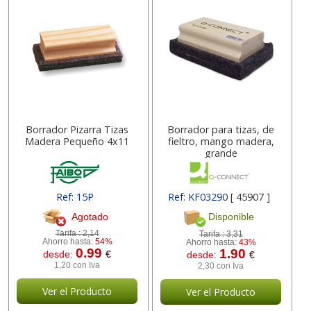
Borrador Pizarra Tizas
Borrador para tizas, de
Madera Pequeño 4x11
fieltro, mango madera,
grande
Ref: 15P
Ref: KF03290
[ 45907 ]
Agotado
Disponible
Tarifa :
2,14
Tarifa :
3,31
Ahorro hasta:
54%
Ahorro hasta:
43%
0.99
1.90
desde:
€
desde:
€
1,20 con Iva
2,30 con Iva
Ver el Producto
Ver el Producto