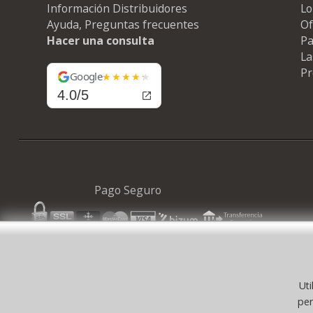
Información Distribuidores
Lo
Ayuda, Preguntas frecuentes
Of
Hacer una consulta
Pa
La
Pr
Google
4.0/5
Pago Seguro
Uti
© 
per