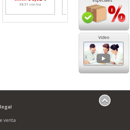
especiales
68,51 con Iva
1,08 con Iva
Video
HP 304 302 Color,
Cartucho HP 304 - 302
Cartucho original
Negro, original
N9K05AE tricolor
N9K06AE
14,89
14,87
desde:
€
desde:
€
18,02 con Iva
17,99 con Iva
legal
e venta