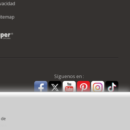
ivacidad
itemap
Síguenos en :
y de
kies