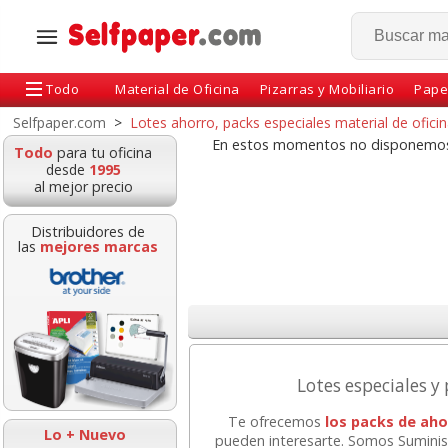
Todo
Material de Oficina
Pizarras y Mobiliario
Pape
Selfpaper.com
>
Lotes ahorro, packs especiales material de oficin
En estos momentos no disponemo
Todo
para tu oficina
desde
1995
al mejor precio
Distribuidores de
las
mejores marcas
Cinta adhesiva,
Rollos papel t
precinto embalaje
80x60x12, imp
Lotes especiales y
Greening 48x60 mts
ticket TPV, Si
marrón
Te ofrecemos
los packs de aho
Lo + Nuevo
pueden interesarte. Somos Suminist