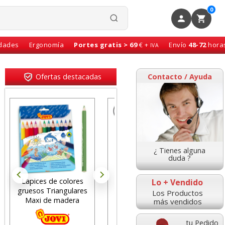
0
idades
Ergonomía
Portes gratis > 69
€ +
Envío
48-72
hora
IVA
Ofertas destacadas
Contacto / Ayuda
¿ Tienes alguna
duda ?
Lapices de colores
Cinta adhesiva,
Rol
Lo + Vendido
gruesos Triangulares
precinto embalaje
80x
Los Productos
Maxi de madera
Greening 48x60 mts
ti
más vendidos
marrón
tu Pedido