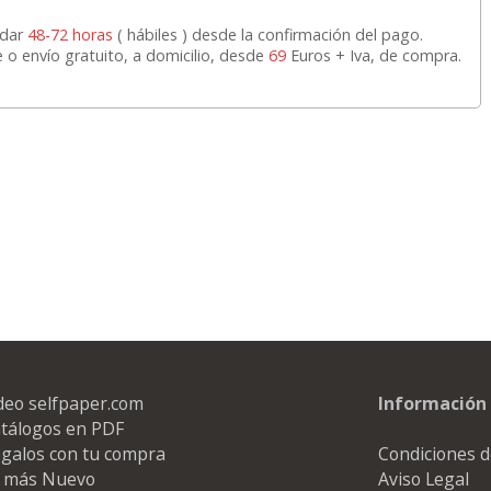
a
17,99 con Iva
45,82 con Iva
rdar
48-72 horas
( hábiles ) desde la confirmación del pago.
e o envío gratuito, a domicilio, desde
69
Euros + Iva, de compra.
4XL -
HP 950XL - Cartucho
Goma de borrar
 alta
para Officejet Pro 8600
moldeable maleable
kjet
negro
para carboncillo o
grafito
7
56,62
0,89
€
desde:
€
desde:
€
a
68,51 con Iva
1,08 con Iva
deo selfpaper.com
Información 
tálogos en PDF
galos con tu compra
Condiciones d
 más Nuevo
Aviso Legal