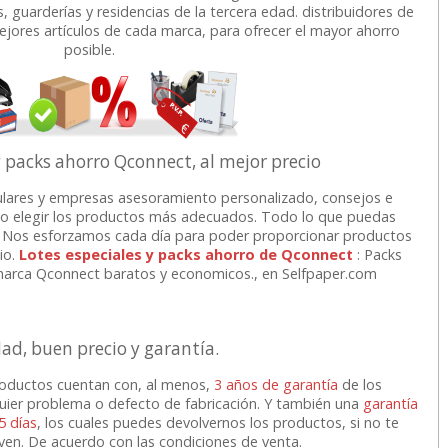
s, guarderías y residencias de la tercera edad. distribuidores de
3
7,75
18,27
€
desde:
€
desde:
€
mejores artículos de cada marca, para ofrecer el mayor ahorro
a
9,38 con Iva
22,11 con Iva
posible.
y packs ahorro Qconnect, al mejor precio
lares y empresas asesoramiento personalizado, consejos e
o elegir los productos más adecuados. Todo lo que puedas
ne. Nos esforzamos cada día para poder proporcionar productos
io.
Lotes especiales y packs ahorro de Qconnect
: Packs
Magic
Lapices de colores
Cinta adhesiva,
 marca Qconnect baratos y economicos., en Selfpaper.com
ro 7+1
gruesos Triangulares
precinto embalaje
Maxi de madera
Greening 48x60 mts
marrón
lor,
Cartucho HP 304 - 302
Cartucho HP 304XL -
dad, buen precio y garantía.
inal
Negro, original
302XL Tricolor alta
7
3,58
0,83
€
desde:
€
desde:
€
olor
N9K06AE
capacidad deskjet
a
4,33 con Iva
1,00 con Iva
roductos cuentan con, al menos,
3 años de garantía
de los
quier problema o defecto de fabricación. Y también una
garantía
5 días
, los cuales puedes devolvernos los productos, si no te
9
14,87
37,87
rven. De acuerdo con las condiciones de venta.
€
desde:
€
desde:
€