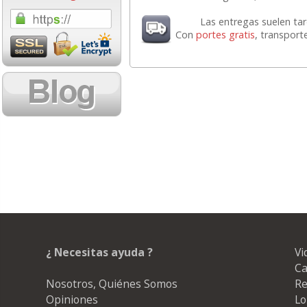
1,08 con Iva
18,02 con Iv
Las entregas suelen ta
Con
portes gratis
, transport
Cartucho HP 304 - 302
Cartucho HP 30
Negro, original
302XL Tricolor
N9K06AE
capacidad des
14,87
37,8
desde:
€
desde:
17,99 con Iva
45,82 con Iv
¿ Necesitas ayuda ?
Vi
Ca
Nosotros, Quiénes Somos
Re
Opiniones
Lo