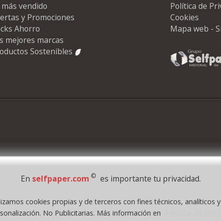
 más vendido
Política de Pr
ertas y Promociones
Cookies
cks Ahorro
Mapa web - S
s mejores marcas
oductos Sostenibles
©
En
selfpaper.com
es importante tu privacidad.
lizamos cookies propias y de terceros con fines técnicos, analíticos 
1995 - 2026 Grupo Selfpaper.
Todos los derechos reservados
sonalización. No Publicitarias. Más información en
Política de Coo