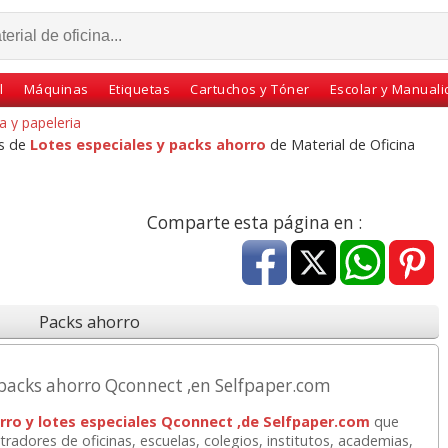
l
Máquinas
Etiquetas
Cartuchos y Tóner
Escolar y Manual
a y papeleria
s de
Lotes especiales y packs ahorro
de Material de Oficina
Comparte esta página en :
Packs ahorro
ermico
Casio FX-82MS 2nd
Cinta Scotch Magic
resora
Edition, Calculadora
33x19 Pack ahorro 7+1
 packs ahorro Qconnect ,en Selfpaper.com
n BPA
Cientifica, económica
gratis
rro y lotes especiales Qconnect ,de Selfpaper.com
que
radores de oficinas, escuelas, colegios, institutos, academias,