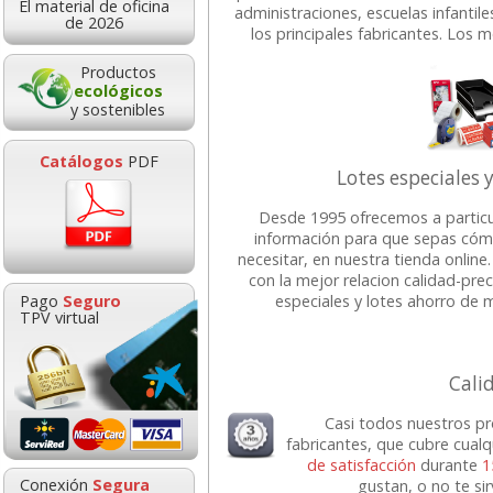
El material de oficina
administraciones, escuelas infantile
0,83
0,6
desde:
€
desde:
de 2026
los principales fabricantes. Los 
1,00 con Iva
0,76 con Iv
Productos
ecológicos
y sostenibles
Catálogos
PDF
Lotes especiales 
Desde 1995 ofrecemos a particu
información para que sepas cóm
necesitar, en nuestra tienda onli
con la mejor relacion calidad-prec
Casio FX-82MS 2nd
Cinta Scotch 
especiales y lotes ahorro de
Pago
Seguro
Edition, Calculadora
33x19 Pack ahor
TPV virtual
Cientifica, económica
gratis
Goma de borrar
HP 304 302 Co
Cali
moldeable maleable
Cartucho orig
7,75
18,2
desde:
€
desde:
para carboncillo o
N9K05AE tric
9,38 con Iva
22,11 con Iv
Casi todos nuestros p
grafito
fabricantes, que cubre cual
de satisfacción
durante
1
0,89
14,8
Conexión
Segura
gustan, o no te si
desde:
€
desde: