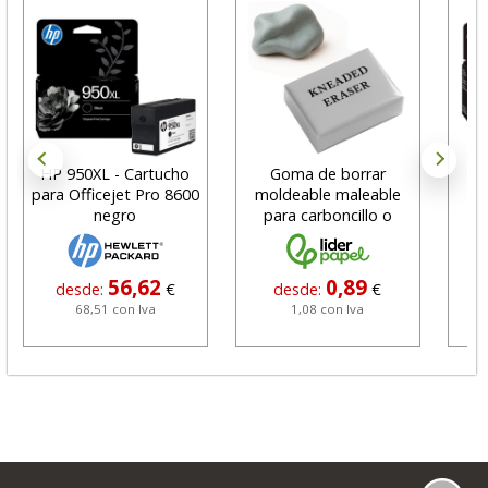
HP 950XL - Cartucho
Goma de borrar
H
para Officejet Pro 8600
moldeable maleable
C
negro
para carboncillo o
N
grafito
56,62
0,89
desde:
€
desde:
€
68,51 con Iva
1,08 con Iva