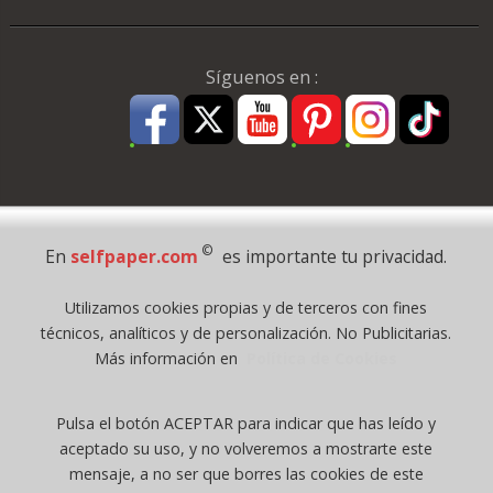
Síguenos en :
Pago Seguro
©
En
selfpaper.com
es importante tu privacidad.
© 1995 - 2026 Grupo Selfpaper.
Utilizamos cookies propias y de terceros con fines
Todos los derechos reservados
técnicos, analíticos y de personalización. No Publicitarias.
©selfpaper.com, y las webs de ©gruposelfpaper.org están gestionadas, y
Más información en
Política de Cookies
son propiedad de :
Suministros de Oficina Self-Paper, S.L. - C.I.F. B97233654, inscrita en el
Pulsa el botón ACEPTAR para indicar que has leído y
Registro Mercantil de Valencia ( España ) CEE:
aceptado su uso, y no volveremos a mostrarte este
Tomo 7263, Libro 4565, Folio 1, Sección 8, Hoja V-85203.
mensaje, a no ser que borres las cookies de este