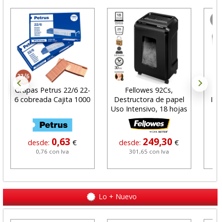
Grapas Petrus 22/6 22-
Fellowes 92Cs,
Pl
6 cobreada Cajita 1000
Destructora de papel
Ins
Uso Intensivo, 18 hojas
0,63
249,30
desde:
€
desde:
€
0,76 con Iva
301,65 con Iva
Lo + Nuevo