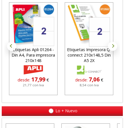
Etiquetas Apli 01264 -
Etiquetas Impresora Q-
Et
Din A4, Para impresora
connect 210x148,5 Din
210x148
A5 2X
210
17,99
7,06
desde:
€
desde:
€
21,77 con Iva
8,54 con Iva
Lo + Nuevo