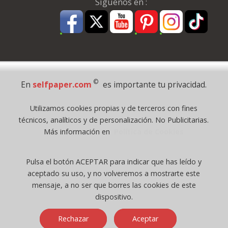
Síguenos en :
Pago Seguro
©
En
selfpaper.com
es importante tu privacidad.
© 1995 - 2026 Grupo Selfpaper.
Utilizamos cookies propias y de terceros con fines
Todos los derechos reservados
técnicos, analíticos y de personalización. No Publicitarias.
©selfpaper.com, y las webs de ©gruposelfpaper.org están gestionadas, y
Más información en
Política de Cookies
son propiedad de :
Suministros de Oficina Self-Paper, S.L. - C.I.F. B97233654, inscrita en el
Pulsa el botón ACEPTAR para indicar que has leído y
Registro Mercantil de Valencia ( España ) CEE:
aceptado su uso, y no volveremos a mostrarte este
Tomo 7263, Libro 4565, Folio 1, Sección 8, Hoja V-85203.
mensaje, a no ser que borres las cookies de este
dispositivo.
Móvil / Tablet - Bot mozilla/5.0 (linux; android 14; pixel 8)
Rechazar
Aceptar
applewebkit/537.36 (khtml, like gecko) chrome/131.0.0.0 mobile