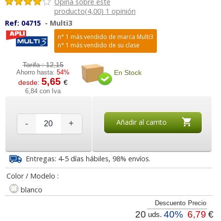
Opina sobre este
producto(4,00) 1 opinión
Ref:
04715
-
Multi3
n° 1 más vendido de marca Multi3
n° 1 más vendido de su clase
Tarifa :
12,15
En Stock
Ahorro hasta:
54%
5,65
desde:
€
6,84 con Iva
Añadir al carrito
-
+
Entregas: 4-5 días hábiles, 98% envíos.
Color / Modelo :
blanco
Descuento
Precio
20
40%
6,79
€
uds.