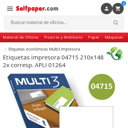
0
×
Volver
Material de Oficina
Pizarras y Mobiliario
Papel
Máquinas
↑
Etiquetas económicas Multi3 Impresora
Etiquetas impresora 04715 210x148
2x corresp. APLI 01264