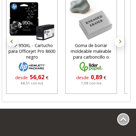
HP 950XL - Cartucho
Goma de borrar
H
para Officejet Pro 8600
moldeable maleable
C
negro
para carboncillo o
N
grafito
56,62
0,89
desde:
€
desde:
€
68,51 con Iva
1,08 con Iva