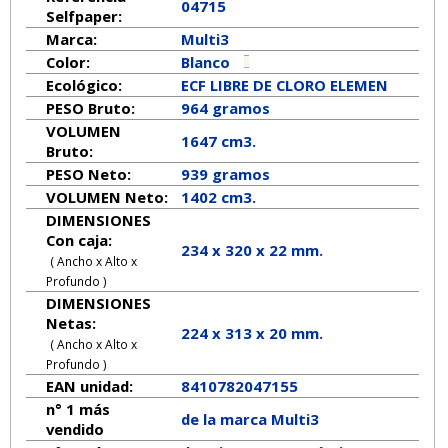
04715
Selfpaper:
Marca:
Multi3
Color:
Blanco
Ecológico:
ECF LIBRE DE CLORO ELEMEN
PESO Bruto:
964 gramos
VOLUMEN
1647 cm3.
Bruto:
PESO Neto:
939
gramos
VOLUMEN Neto:
1402 cm3.
DIMENSIONES
Con caja:
234 x 320 x 22 mm.
( Ancho x Alto x
Profundo )
DIMENSIONES
Netas:
224
x
313
x
20
mm.
( Ancho x Alto x
Profundo )
EAN unidad:
8410782047155
n° 1 más
de la marca
Multi3
vendido