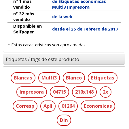
n° 1 más
de Etiquetas económicas
vendido
Multi3 Impresora
n° 32 más
de la web
vendido
Disponible en
desde el 25 de Febrero de 2017
Selfpaper
* Estas características son aproximadas.
Etiquetas / tags de este producto
Blancas
Multi3
Blanco
Etiquetas
Impresora
04715
210x148
2x
Corresp
Apli
01264
Economicas
Din