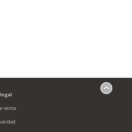
legal
e venta
ivacidad