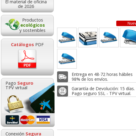
El material de oficina
14,75
11,78
18,9
de 2026
de:
€
desde:
€
desde:
,85 con Iva
14,25 con Iva
22,93 con Iv
Productos
Nue
ecológicos
y sostenibles
Catálogos
PDF
Entrega en 48-72 horas hábiles
ora Petrus 635
Grapadora Petrus 635
Taladro Petrus
98% de los envíos.
Pago
Seguro
w Naranja
Wow color azul
azul metaliza
TPV virtual
Garantía de Devolución: 15 días.
izado 623594
metalizado
hojas
Pago seguro SSL - TPV virtual.
Contador manual,
Bloc notas adhesi
máquina contadora de
76x76 100h Rosa ch
18,95
20,30
16,0
de:
€
desde:
€
desde:
personas - Clickeador
neón fluor
,93 con Iva
24,56 con Iva
19,47 con Iv
3,89
0,49
Conexión
Segura
desde:
€
desde:
€