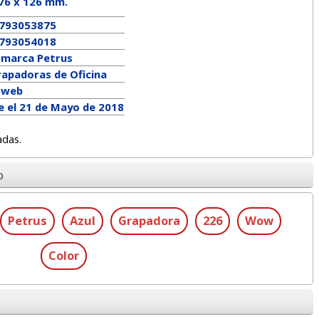
76
x
126
mm.
793053875
793054018
a marca
Petrus
rapadoras de Oficina
a web
e el 21 de Mayo de 2018
adas.
o
Petrus
Azul
Grapadora
226
Wow
Color