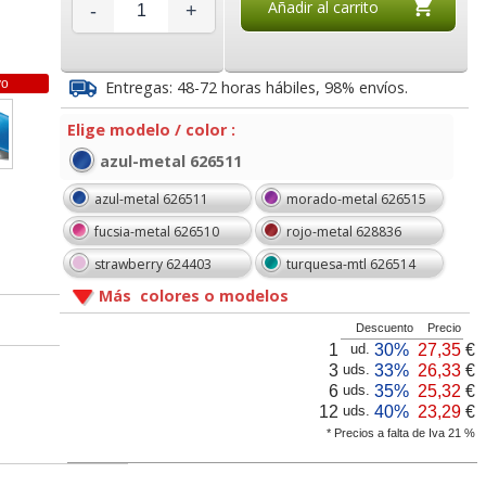
Añadir al carrito
-
+
5
20,30
16,09
€
desde:
€
desde:
€
a
24,56 con Iva
19,47 con Iva
vo
Entregas: 48-72 horas hábiles, 98% envíos.
Elige modelo / color :
azul-metal 626511
azul-metal 626511
morado-metal 626515
fucsia-metal 626510
rojo-metal 628836
strawberry 624403
turquesa-mtl 626514
 52 Wow
Taladro Petrus 52 Wow
Grapadora Petrus 210
Más colores o modelos
do 20
color morado
tamaño compacto
metalizado 626522
azul-gris 25 hojas
Descuento
Precio
1
30%
27,35
€
ud.
vas
Fundas multitaladro
Cinta Adhesiva Scotch
3
33%
26,33
€
uds.
icle
Folio BASIK ECO, 50
Magic 33x19 mm Pack
9
14,75
11,78
6
35%
25,32
€
uds.
€
desde:
€
desde:
€
micras económicas
Ahorro 12+2 Gratis
12
40%
23,29
€
uds.
a
17,85 con Iva
14,25 con Iva
* Precios a falta de Iva 21 %
4,67
20,35
desde:
€
desde:
€