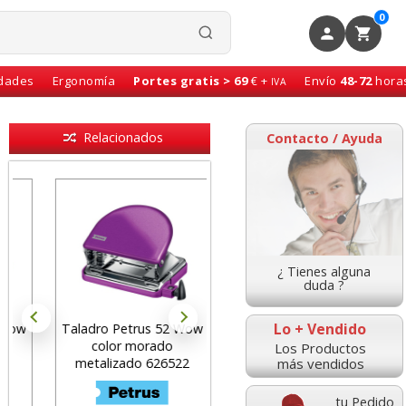
0
idades
Ergonomía
Portes gratis > 69
€ +
Envío
48-72
hora
IVA
Relacionados
Contacto / Ayuda
¿ Tienes alguna
duda ?
Lo + Vendido
Taladro Petrus 52 Wow
Grapadora Petrus 210
color morado
tamaño compacto
Los Productos
más vendidos
metalizado 626522
azul-gris 25 hojas
tu Pedido