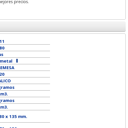
mejores precios.
11
80
us
-metal
REMESA
 20
LICO
gramos
cm3.
ramos
cm3.
 80 x 135 mm.