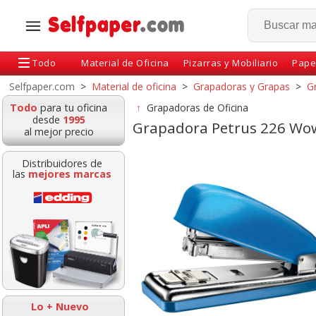
Todo
Material de Oficina
Pizarras y Mobiliario
Pape
Selfpaper.com
>
Material de oficina
>
Grapadoras y Grapas
>
G
Todo
para tu oficina
↑
Grapadoras de Oficina
desde
1995
Grapadora Petrus 226 Wow
al mejor precio
Distribuidores de
las
mejores marcas
 Petrus 52 Wow
Grapadora Petrus 210
Grapadora Petr
lor morado
tamaño compacto
Wow Naran
izado 626522
azul-gris 25 hojas
Metalizado 6
Lo + Nuevo