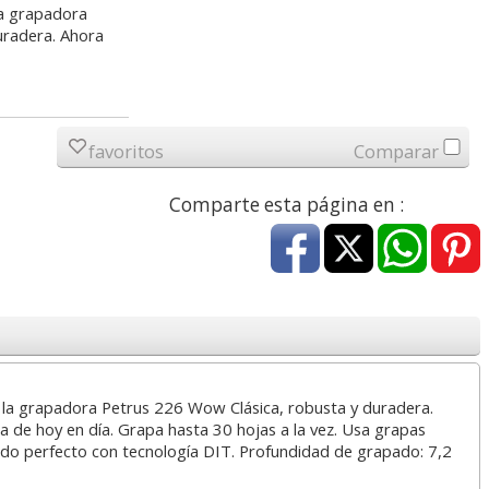
la grapadora
5,65 con Iva
24,62 con Iva
uradera. Ahora
favoritos
Comparar
Comparte esta página en :
otch
Fluorescente Faber-
Contador manual,
ack
Castell Textliner 48,
máquina contadora de
is
marcador, rotulador
personas - Clickeador
0,52
3,89
€
desde:
€
desde:
€
0,63 con Iva
4,71 con Iva
la grapadora Petrus 226 Wow Clásica, robusta y duradera.
a de hoy en día. Grapa hasta 30 hojas a la vez. Usa grapas
ado perfecto con tecnología DIT. Profundidad de grapado: 7,2