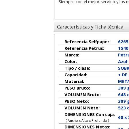
Siempre con el mejor servicio y los 
Características y Ficha técnica
Referencia Selfpaper:
6265
Referencia Petrus:
1540
Marca:
Petr
Color:
Azul
Tipo / clase:
SOB
Capacidad:
+ DE
Material:
META
PESO Bruto:
309 
VOLUMEN Bruto:
648 
PESO Neto:
309
g
VOLUMEN Neto:
523 
DIMENSIONES Con caja:
60 x
( Ancho x Alto x Profundo )
DIMENSIONES Netas: