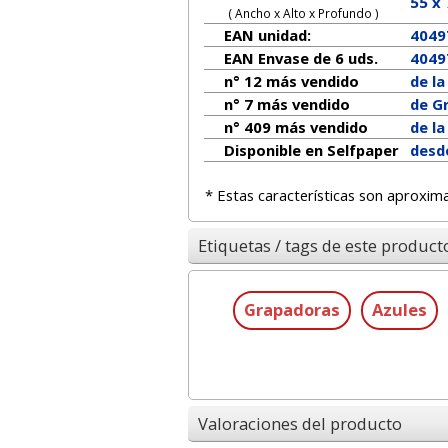
55
x
( Ancho x Alto x Profundo )
EAN unidad:
4049
EAN Envase de 6 uds.
4049
n° 12 más vendido
de l
n° 7 más vendido
de G
n° 409 más vendido
de l
Disponible en Selfpaper
desd
* Estas características son aproxim
Etiquetas / tags de este product
Grapadoras
Azules
Valoraciones del producto