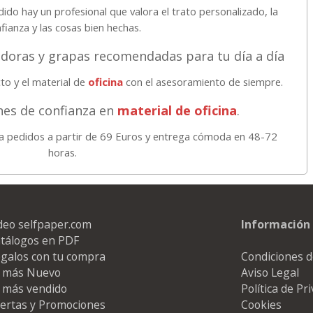
do hay un profesional que valora el trato personalizado, la
fianza y las cosas bien hechas.
doras y grapas recomendadas para tu día a día
o y el material de
oficina
con el asesoramiento de siempre.
ones de confianza en
material de oficina
.
 pedidos a partir de 69 Euros y entrega cómoda en 48-72
horas.
deo selfpaper.com
Información 
tálogos en PDF
galos con tu compra
Condiciones d
 más Nuevo
Aviso Legal
 más vendido
Política de Pr
ertas y Promociones
Cookies