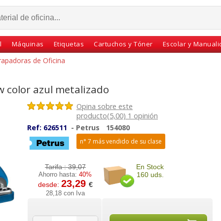
l
Máquinas
Etiquetas
Cartuchos y Tóner
Escolar y Manual
rapadoras de Oficina
 color azul metalizado
Opina sobre este
producto(5,00) 1 opinión
Ref:
626511
-
Petrus
154080
n° 7 más vendido de su clase
Tarifa :
39,07
En Stock
Ahorro hasta:
40%
160 uds.
us 635
Grapadora Petrus 635
Taladro Petrus 52 Wow
23,29
desde:
€
ja
Wow color azul
azul metalizado 20
28,18 con Iva
23594
metalizado
hojas