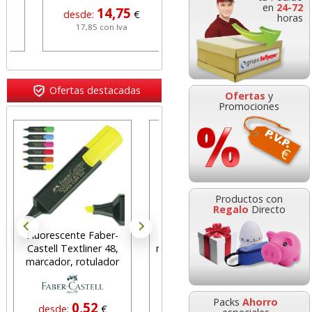
en
24-72
14,75
11,78
desde:
€
desde:
€
horas
17,85 con Iva
14,25 con Iva
Ofertas destacadas
Ofertas
y
Promociones
Grapadora Petrus 635
Wow Naranja
Productos con
Metalizado 623594
Regalo
Directo
Fluorescente Faber-
Contador manual,
Bloc n
Castell Textliner 48,
máquina contadora de
76x76 
18,95
desde:
€
marcador, rotulador
personas - Clickeador
22,93 con Iva
Packs
Ahorro
0,52
3,89
desde:
€
desde:
€
de