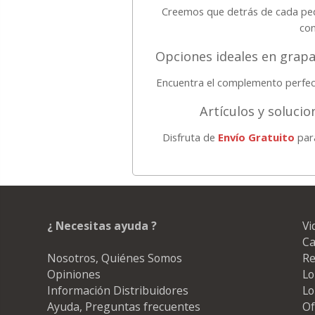
Creemos que detrás de cada pedi
con
Opciones ideales en grapa
Encuentra el complemento perfect
Artículos y soluci
Disfruta de
Envío Gratuito
para
¿ Necesitas ayuda ?
Vi
Ca
Nosotros, Quiénes Somos
Re
Opiniones
Lo
Información Distribuidores
Lo
Ayuda, Preguntas frecuentes
Of