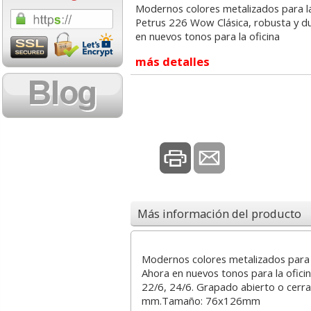
Modernos colores metalizados para 
4,71 con Iva
0,59 con Iva
Petrus 226 Wow Clásica, robusta y d
en nuevos tonos para la oficina
más detalles
Fundas multitaladro
Cinta Adhesiva Sc
Folio BASIK ECO, 50
Magic 33x19 mm P
micras económicas
Ahorro 12+2 Grat
Más información del producto
4,67
20,35
desde:
€
desde:
5,65 con Iva
24,62 con Iva
Modernos colores metalizados para 
Ahora en nuevos tonos para la oficin
22/6, 24/6. Grapado abierto o cerr
mm.Tamaño: 76x126mm