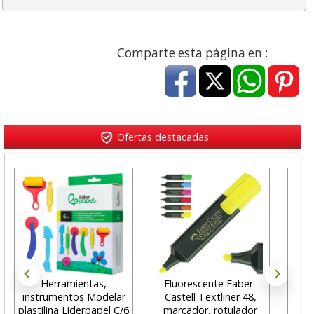
Comparte esta página en :
Ofertas destacadas
Herramientas,
Fluorescente Faber-
Rol
instrumentos Modelar
Castell Textliner 48,
80x
plastilina Liderpapel C/6
marcador, rotulador
ti