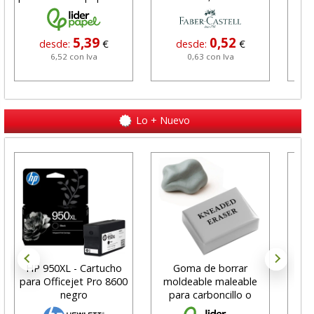
5,39
0,52
desde:
€
desde:
€
6,52 con Iva
0,63 con Iva
Lo + Nuevo
HP 950XL - Cartucho
Goma de borrar
H
para Officejet Pro 8600
moldeable maleable
C
negro
para carboncillo o
N
grafito