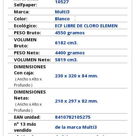
10527
Selfpaper:
Marca:
Multi3
Color:
Blanco
Ecológico:
ECF LIBRE DE CLORO ELEMEN
PESO Bruto:
4550 gramos
VOLUMEN
6182 cm3.
Bruto:
PESO Neto:
4400
gramos
VOLUMEN Neto:
5819 cm3.
DIMENSIONES
Con caja:
230 x 320 x 84 mm.
( Ancho x Alto x
Profundo )
DIMENSIONES
Netas:
210
x
297
x
82
mm.
( Ancho x Alto x
Profundo )
EAN unidad:
8410782105275
n° 13 más
de la marca
Multi3
vendido