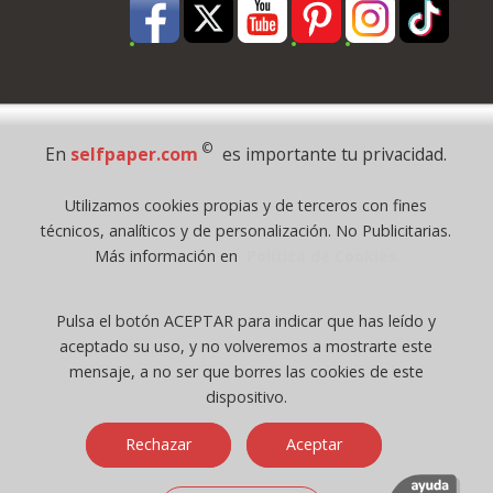
Pago Seguro
©
En
selfpaper.com
es importante tu privacidad.
© 1995 - 2026 Grupo Selfpaper.
Utilizamos cookies propias y de terceros con fines
Todos los derechos reservados
técnicos, analíticos y de personalización. No Publicitarias.
©selfpaper.com, y las webs de ©gruposelfpaper.org están gestionadas, y
Más información en
Política de Cookies
son propiedad de :
Suministros de Oficina Self-Paper, S.L. - C.I.F. B97233654, inscrita en el
Pulsa el botón ACEPTAR para indicar que has leído y
Registro Mercantil de Valencia ( España ) CEE:
aceptado su uso, y no volveremos a mostrarte este
Tomo 7263, Libro 4565, Folio 1, Sección 8, Hoja V-85203.
mensaje, a no ser que borres las cookies de este
dispositivo.
Móvil / Tablet - Bot mozilla/5.0 (linux; android 14; pixel 8)
Rechazar
Aceptar
applewebkit/537.36 (khtml, like gecko) chrome/131.0.0.0 mobile
safari/537.36; claudebot/1.0; +claudebot@anthropic.com) - Google