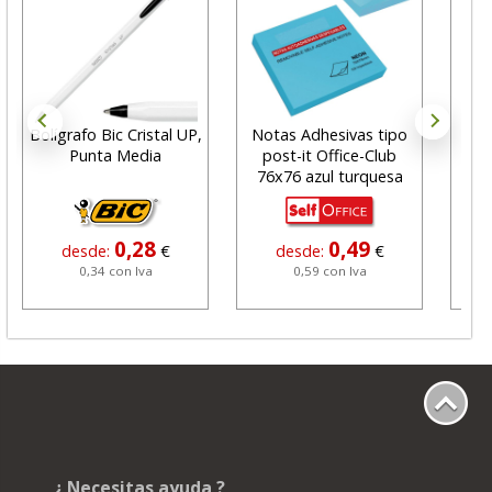
Bolígrafo Bic Cristal UP,
Notas Adhesivas tipo
C
Punta Media
post-it Office-Club
gra
76x76 azul turquesa
0,28
0,49
desde:
€
desde:
€
0,34 con Iva
0,59 con Iva
¿ Necesitas ayuda ?