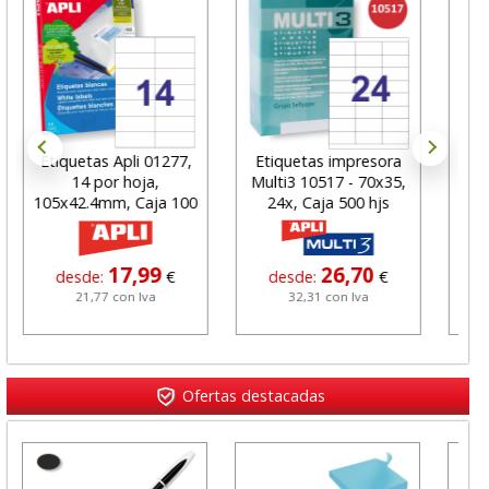
Etiquetas Apli 01277,
Etiquetas impresora
Et
14 por hoja,
Multi3 10517 - 70x35,
Din
105x42.4mm, Caja 100
24x, Caja 500 hjs
co
hjs
17,99
26,70
desde:
€
desde:
€
21,77 con Iva
32,31 con Iva
Ofertas destacadas