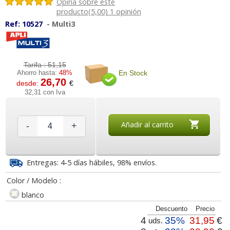
Opina sobre este
producto(5,00) 1 opinión
Ref:
10527
-
Multi3
Tarifa :
51,15
En Stock
Ahorro hasta:
48%
26,70
desde:
€
32,31 con Iva
Añadir al carrito
-
+
Entregas: 4-5 días hábiles, 98% envíos.
Color / Modelo :
blanco
Descuento
Precio
4
35%
31,95
€
uds.