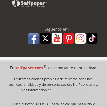
Síguenos en :
Pago Seguro
©
En
selfpaper.com
es importante tu privacidad.
© 1995 - 2026 Grupo Selfpaper.
Utilizamos cookies propias y de terceros con fines
Todos los derechos reservados
técnicos, analíticos y de personalización. No Publicitarias.
©selfpaper.com, y las webs de ©gruposelfpaper.org están gestionadas, y
Más información en
Política de Cookies
son propiedad de :
Suministros de Oficina Self-Paper, S.L. - C.I.F. B97233654, inscrita en el
Pulsa el botón ACEPTAR para indicar que has leído y
Registro Mercantil de Valencia ( España ) CEE: