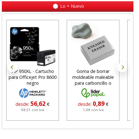
Lo + Nuevo
HP 950XL - Cartucho
Goma de borrar
H
para Officejet Pro 8600
moldeable maleable
C
negro
para carboncillo o
N
grafito
56,62
0,89
desde:
€
desde:
€
68,51 con Iva
1,08 con Iva