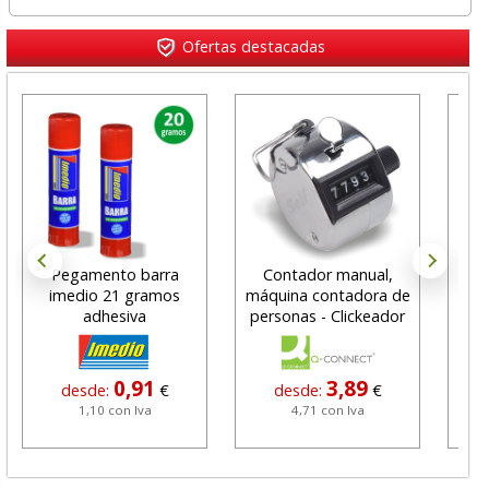
Ofertas destacadas
Pegamento barra
Contador manual,
Pa
imedio 21 gramos
máquina contadora de
fl
adhesiva
personas - Clickeador
0,91
3,89
desde:
€
desde:
€
1,10 con Iva
4,71 con Iva