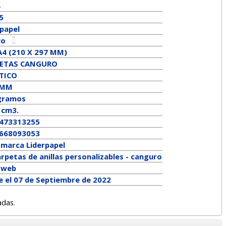
4
5
rpapel
co
A4 (210 X 297 MM)
ETAS CANGURO
TICO
 MM
gramos
 cm3.
473313255
668093053
a marca
Liderpapel
rpetas de anillas personalizables - canguro
a web
e el 07 de Septiembre de 2022
adas.