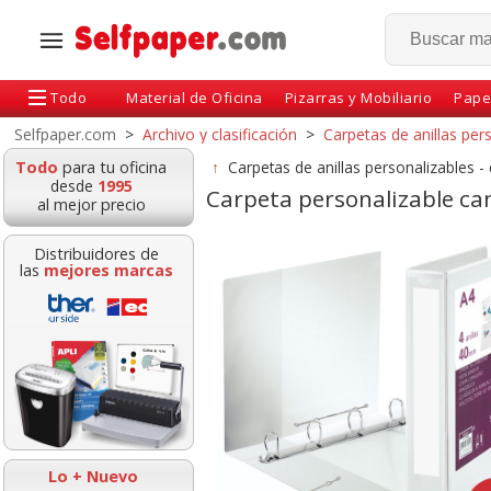
Todo
Material de Oficina
Pizarras y Mobiliario
Pape
Selfpaper.com
>
Archivo y clasificación
>
Carpetas de anillas per
Todo
para tu oficina
↑
Carpetas de anillas personalizables -
desde
1995
Carpeta personalizable ca
al mejor precio
Distribuidores de
las
mejores marcas
eta canguro 4
Carpeta personalizable
Carpeta Persona
s mixtas 25 mm
Canguro 2 anillas
canguro 2 ani
alizable Din A4
mixtas 25 mm Din A4
mixtas 16 mm 
DISPLAS
Lo + Nuevo