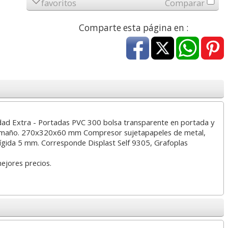
favoritos
Comparar
22,11 con Iva
8,46 con Iva
Comparte esta página en :
Altavoces ordenador
Navigator Hard Cover,
Folios
idad Extra - Portadas PVC 300 bolsa transparente en portada y
Trust Mila 2.0 5w Rms -
Folios papel Din A4 250
Unive
tamaño. 270x320x60 mm Compresor sujetapapeles de metal,
USB económicos
gramos 125 hjs
gr
 rígida 5 mm. Corresponde Displast Self 9305, Grafoplas
mejores precios.
17,95
5,69
desde:
€
desde:
€
de
21,72 con Iva
6,88 con Iva