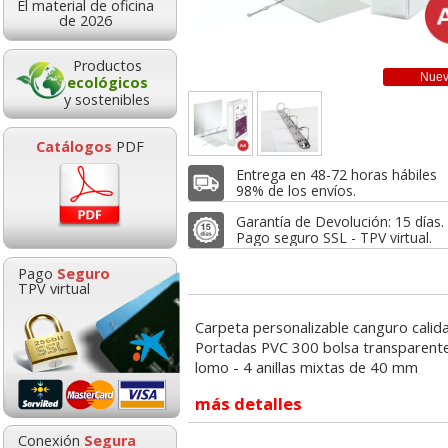
2,3
desde:
El material de oficina
3,55
3,35
de 2026
de:
€
desde:
€
2,84 con Iv
,30 con Iva
4,05 con Iva
Productos
Nue
ecológicos
y sostenibles
Catálogos
PDF
Entrega en 48-72 horas hábiles
98% de los envíos.
Garantía de Devolución: 15 días.
Pago seguro SSL - TPV virtual.
 Personalizable
Carpeta personalizable
Carpeta Can
Pago
Seguro
uro 2 anillas
canguro 4 anillas
personalizable 
TPV virtual
 16 mm Din A4
mixtas 55 mm Din A4
Plus 2 anillas
ISPLAST
Carpeta personalizable canguro calid
Navigator Hard Cover,
Folios papel Navigator
2,35
Portadas PVC 300 bolsa transparente
de:
€
Folios papel Din A4 250
Universal, Din A4, 80
5,04
3,7
desde:
€
desde:
lomo - 4 anillas mixtas de 40 mm
,84 con Iva
gramos 125 hjs
gramos, 500 hjs
6,10 con Iva
4,57 con Iv
más detalles
5,69
4,67
Conexión
Segura
desde:
€
desde:
€