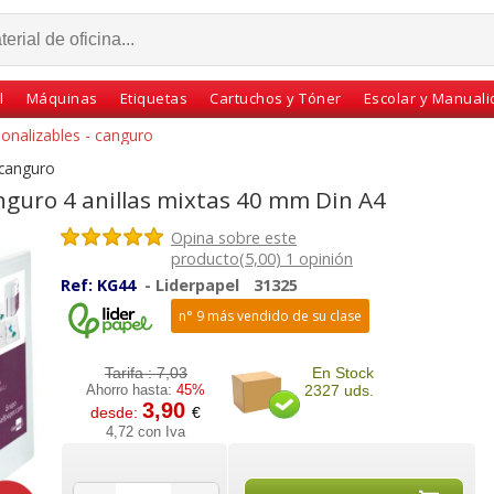
l
Máquinas
Etiquetas
Cartuchos y Tóner
Escolar y Manual
sonalizables - canguro
 canguro
nguro 4 anillas mixtas 40 mm Din A4
Opina sobre este
producto(5,00) 1 opinión
Ref:
KG44
-
Liderpapel
31325
n° 9 más vendido de su clase
Tarifa :
7,03
En Stock
Ahorro hasta:
45%
2327 uds.
lizable
Carpeta personalizable
Carpeta Canguro
3,90
desde:
€
llas
canguro 4 anillas
personalizable Esselte
4,72 con Iva
Din A4
mixtas 55 mm Din A4
Plus 2 anillas 40mm
T