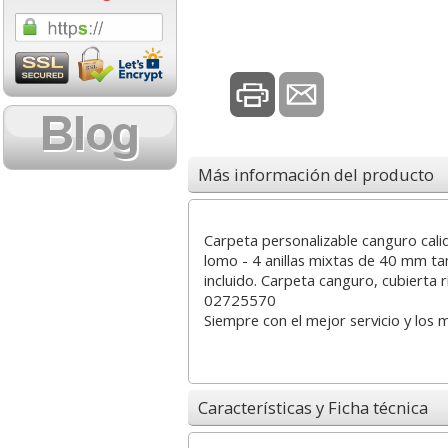
6,88 con Iva
5,65 con Iva
Más información del producto
Cinta Scotch Magic
Pizarra Borrable
Carpeta personalizable canguro cal
33x19 Pack ahorro 7+1
Magnética Quartet
lomo - 4 anillas mixtas de 40 mm 
gratis
36x36 cms Verde
incluido. Carpeta canguro, cubierta
02725570
Siempre con el mejor servicio y los 
18,27
6,99
desde:
€
desde:
€
22,11 con Iva
8,46 con Iva
Características y Ficha técnica