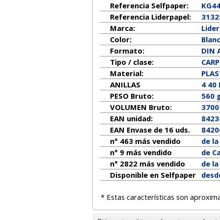
Referencia Selfpaper:
KG4
Referencia Liderpapel:
3132
Marca:
Lide
Color:
Blan
Formato:
DIN 
Tipo / clase:
CARP
Material:
PLAS
ANILLAS
4 40
PESO Bruto:
560 
VOLUMEN Bruto:
3700
EAN unidad:
8423
EAN Envase de 16 uds.
8420
n° 463 más vendido
de l
n° 9 más vendido
de Ca
n° 2822 más vendido
de l
Disponible en Selfpaper
desd
* Estas características son aproxim