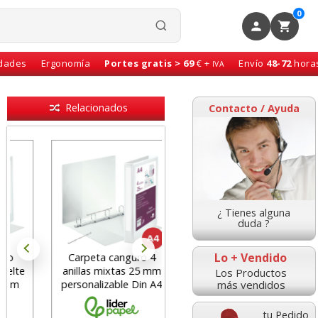
0
idades
Ergonomía
Portes gratis > 69
€ +
Envío
48-72
hora
IVA
Relacionados
Contacto / Ayuda
¿ Tienes alguna
duda ?
Lo + Vendido
Carpeta canguro 4
Carpeta personalizable
anillas mixtas 25 mm
Canguro 2 anillas
Los Productos
más vendidos
personalizable Din A4
mixtas 25 mm Din A4
tu Pedido