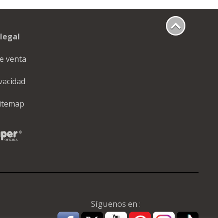
legal
e venta
ivacidad
itemap
Síguenos en :