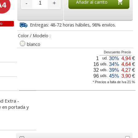
5
€
Añadir al carrito
-
+
5,04
3,78
desde:
€
desde:
€
a
6,10 con Iva
4,57 con Iva
vo
Entregas: 48-72 horas hábiles, 98% envíos.
Color / Modelo :
blanco
Descuento
Precio
1
30%
4,94
€
ud.
16
34%
4,64
€
uds.
32
39%
4,27
€
uds.
96
45%
3,90
€
uds.
guro
Carpeta canguro 4
Carpeta personalizable
* Precios a falta de Iva 21 %
Esselte
anillas mixtas 25 mm
Canguro 2 anillas
 40mm
personalizable Din A4
mixtas 25 mm Din A4
ad Extra -
Cinta Scotch Magic
Pizarra Borrable
Altav
 en portada y
33x19 Pack ahorro 7+1
Magnética Quartet
Trust 
8
3,55
3,35
€
desde:
€
desde:
€
gratis
36x36 cms Verde
US
a
4,30 con Iva
4,05 con Iva
18,27
6,99
desde:
€
desde:
€
de