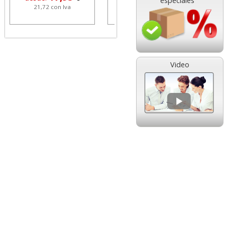
especiales
21,72 con Iva
6,88 con Iva
5,65 con I
Video
 papel Navigator
Cinta Scotch Magic
rsal, Din A4, 80
33x19 Pack ahorro 7+1
amos, 500 hjs
gratis
4,67
18,27
sde:
€
desde:
€
5,65 con Iva
22,11 con Iva