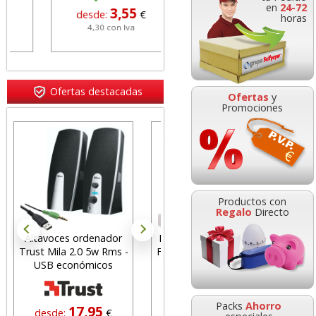
en
24-72
3,55
3,35
desde:
€
desde:
€
horas
4,30 con Iva
4,05 con Iva
Ofertas destacadas
Ofertas
y
Promociones
Carpeta Personalizable
canguro 2 anillas
Productos con
mixtas 16 mm Din A4
Regalo
Directo
DISPLAST
oces ordenador
Navigator Hard Cover,
Folios papel N
2,35
desde:
€
Mila 2.0 5w Rms -
Folios papel Din A4 250
Universal, Din
2,84 con Iva
B económicos
gramos 125 hjs
gramos, 500
Packs
Ahorro
17,95
5,69
4,
sde:
€
desde:
€
desde: