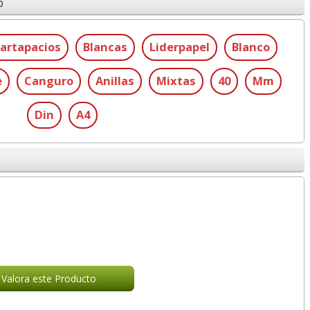
o
artapacios
Blancas
Liderpapel
Blanco
e
Canguro
Anillas
Mixtas
40
Mm
Din
A4
Valora este Producto