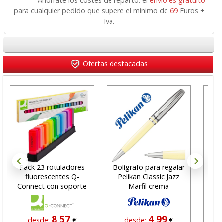
Ahórrate los costes de reparto: el
envío es gratuito
para cualquier pedido que supere el mínimo de
69
Euros +
Iva.
Ofertas destacadas
Pack 23 rotuladores
Boligrafo para regalar
Pa
fluorescentes Q-
Pelikan Classic Jazz
fl
Connect con soporte
Marfil crema
8,57
4,99
desde:
€
desde:
€