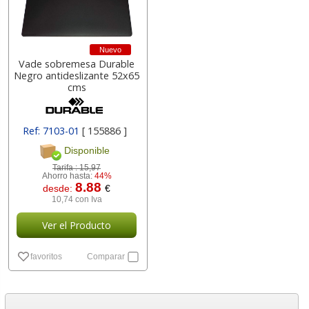
Nuevo
Vade sobremesa Durable
Negro antideslizante 52x65
cms
Ref: 7103-01
[ 155886 ]
Disponible
Tarifa :
15,97
Ahorro hasta:
44%
8.88
desde:
€
10,74 con Iva
Ver el Producto
favoritos
Comparar