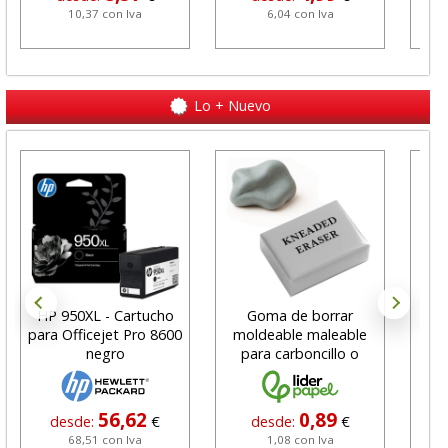
10,37 con Iva
6,04 con Iva
Lo + Nuevo
HP 950XL - Cartucho
Goma de borrar
H
para Officejet Pro 8600
moldeable maleable
C
negro
para carboncillo o
N
grafito
56,62
0,89
desde:
€
desde:
€
68,51 con Iva
1,08 con Iva