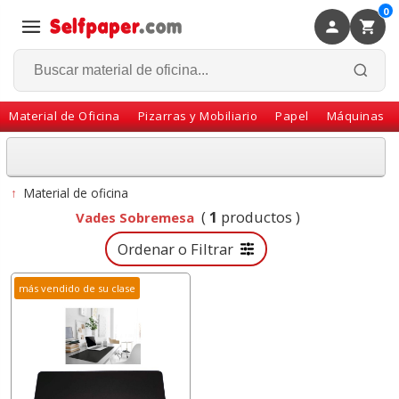
0
×
Volver
Material de Oficina
Pizarras y Mobiliario
Papel
Máquinas
↑
Material de oficina
(
1
productos )
Vades Sobremesa
Ordenar o Filtrar
más vendido de su clase