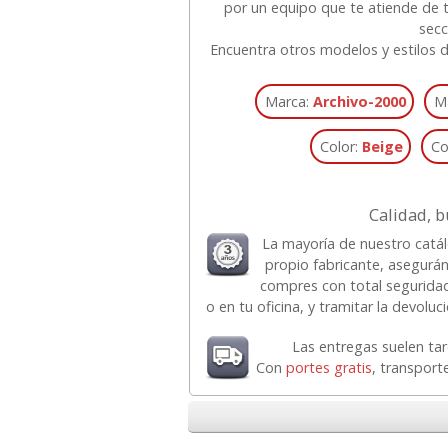
por un equipo que te atiende de t
sec
Encuentra otros modelos y estilos 
Marca:
Archivo-2000
M
Color:
Beige
Co
Calidad, b
La mayoría de nuestro catá
propio fabricante, asegurá
compres con total segurida
o en tu oficina, y tramitar la devolu
Las entregas suelen ta
Con
portes gratis
, transport