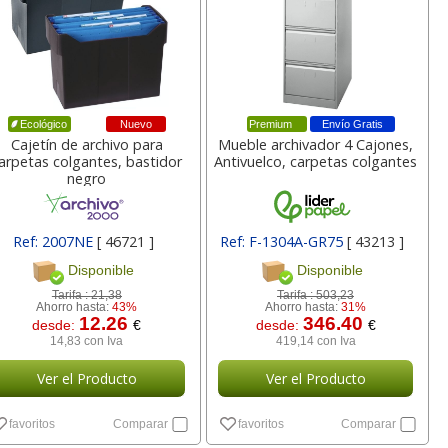
a
17,99 con Iva
45,82 con Iva
Nuevo
Premium
Envío Gratis
Ecológico
Cajetín de archivo para
Mueble archivador 4 Cajones,
arpetas colgantes, bastidor
Antivuelco, carpetas colgantes
negro
4XL -
HP 950XL - Cartucho
Goma de borrar
Ref: 2007NE
[ 46721 ]
Ref: F-1304A-GR75
[ 43213 ]
 alta
para Officejet Pro 8600
moldeable maleable
Disponible
Disponible
kjet
negro
para carboncillo o
grafito
Tarifa :
21,38
Tarifa :
503,23
Ahorro hasta:
43%
Ahorro hasta:
31%
12.26
346.40
desde:
€
desde:
€
7
56,62
0,89
€
desde:
€
desde:
€
14,83 con Iva
419,14 con Iva
a
68,51 con Iva
1,08 con Iva
Ver el Producto
Ver el Producto
favoritos
Comparar
favoritos
Comparar