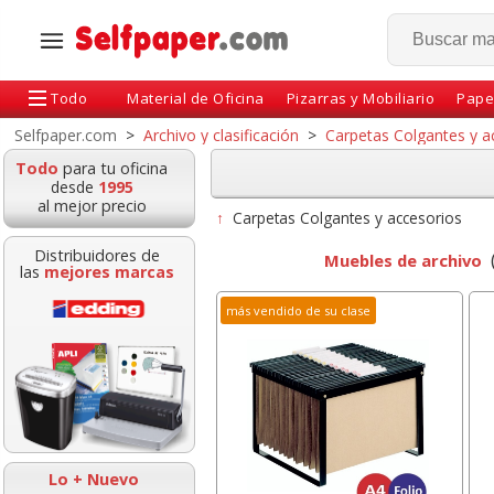
Todo
Material de Oficina
Pizarras y Mobiliario
Pape
Selfpaper.com
>
Archivo y clasificación
>
Carpetas Colgantes y a
Todo
para tu oficina
desde
1995
al mejor precio
↑
Carpetas Colgantes y accesorios
Distribuidores de
Muebles de archivo
las
mejores marcas
más vendido de su clase
Caja 48 lápices de
Cinta Scotch Magic
Rotul
colores Faber-castell,
33x19 Pack ahorro 7+1
blanc
pinturas de madera
gratis
borrab
Lo + Nuevo