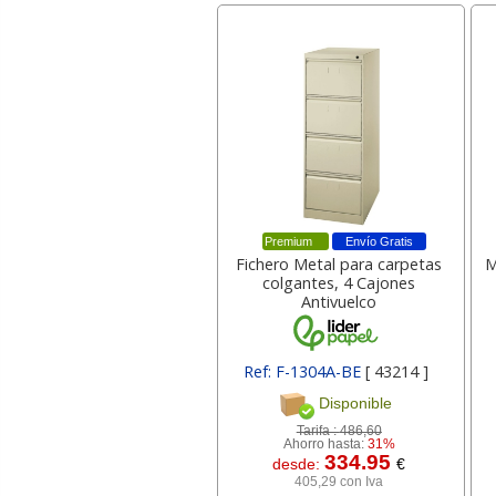
Premium
Envío Gratis
Fichero Metal para carpetas
M
colgantes, 4 Cajones
Antivuelco
Ref: F-1304A-BE
[ 43214 ]
Disponible
Tarifa :
486,60
Ahorro hasta:
31%
334.95
desde:
€
405,29 con Iva