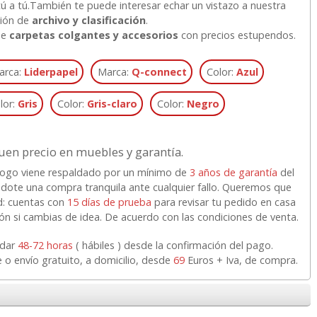
ú a tú.
También te puede interesar echar un vistazo a nuestra
ción de
archivo y clasificación
.
de
carpetas colgantes y accesorios
con precios estupendos.
arca:
Liderpapel
Marca:
Q-connect
Color:
Azul
lor:
Gris
Color:
Gris-claro
Color:
Negro
uen precio en muebles y garantía.
logo viene respaldado por un mínimo de
3 años de garantía
del
ndote una compra tranquila ante cualquier fallo. Queremos que
d: cuentas con
15 días de prueba
para revisar tu pedido en casa
ción si cambias de idea. De acuerdo con las condiciones de venta.
rdar
48-72 horas
( hábiles ) desde la confirmación del pago.
e o envío gratuito, a domicilio, desde
69
Euros + Iva, de compra.