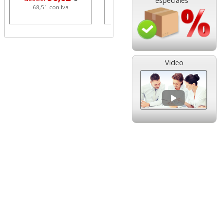
especiales
68,51 con Iva
1,08 con Iva
Video
HP 304 302 Color,
Cartucho HP 304 - 302
Cartucho original
Negro, original
N9K05AE tricolor
N9K06AE
14,89
14,87
desde:
€
desde:
€
18,02 con Iva
17,99 con Iva