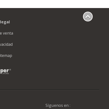
legal
e venta
ivacidad
itemap
Síguenos en :