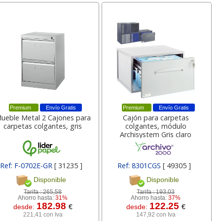
Premium
Envío Gratis
Premium
Envío Gratis
ueble Metal 2 Cajones para
Cajón para carpetas
carpetas colgantes, gris
colgantes, módulo
Archisystem Gris claro
Ref: F-0702E-GR
[ 31235 ]
Ref: 8301CGS
[ 49305 ]
Disponible
Disponible
Tarifa :
265,58
Tarifa :
193,03
Ahorro hasta:
31%
Ahorro hasta:
37%
182.98
122.25
desde:
€
desde:
€
221,41 con Iva
147,92 con Iva