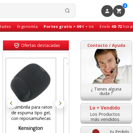
0
idades
Ergonomía
Portes gratis > 69
€ +
Envío
48-72
hora
IVA
Ofertas destacadas
Contacto / Ayuda
¿ Tienes alguna
duda ?
 raton
Caja 48 lápices de
Cinta Scotch Magic
Lo + Vendido
 gel,
colores Faber-castell,
33x19 Pack ahorro 7+1
Los Productos
ecas
pinturas de madera
gratis
más vendidos
tu Pedido