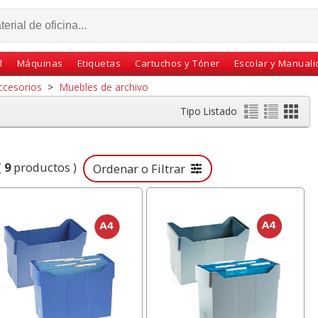
l
Máquinas
Etiquetas
Cartuchos y Tóner
Escolar y Manual
ccesorios
>
Muebles de archivo
Tipo Listado
(
9
productos )
Ordenar o Filtrar
ador Pizarra
Pizarra blanca
Alfombrilla para
a edding 661
magnetica borrable
de espuma tipo
le tipo veleda
14x36 cms imanes
con reposamuñ