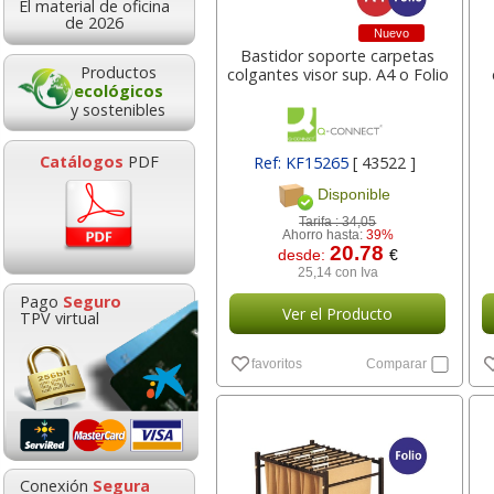
El material de oficina
8,95
18,27
desde:
€
desde:
€
des
de 2026
Nuevo
10,83 con Iva
22,11 con Iva
0,
Bastidor soporte carpetas
Productos
colgantes visor sup. A4 o Folio
ecológicos
y sostenibles
Catálogos
PDF
Ref: KF15265
[ 43522 ]
Disponible
Tarifa :
34,05
Ahorro hasta:
39%
20.78
desde:
€
25,14 con Iva
Rotulador Pizarra
Pizarra blanca
Alfombr
Pago
Seguro
blanca edding 661
magnetica borrable
de esp
Ver el Producto
TPV virtual
borrable tipo veleda
14x36 cms imanes
con r
favoritos
Comparar
Goma de borrar
HP 304 302 Co
moldeable maleable
Cartucho orig
0,69
4,99
desde:
€
desde:
€
desd
para carboncillo o
N9K05AE tric
0,83 con Iva
6,04 con Iva
17
grafito
0,89
14,8
Conexión
Segura
desde:
€
desde: