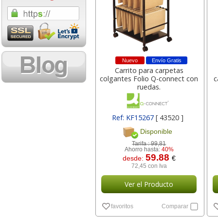
1,08 con Iva
18,02 con Iv
Nuevo
Envío Gratis
Carrito para carpetas
colgantes Folio Q-connect con
c
ruedas.
Cartucho HP 304 - 302
Cartucho HP 30
Ref: KF15267
[ 43520 ]
Negro, original
302XL Tricolor
Disponible
N9K06AE
capacidad des
Tarifa :
99,81
Ahorro hasta:
40%
59.88
desde:
€
14,87
37,8
desde:
€
desde:
72,45 con Iva
17,99 con Iva
45,82 con Iv
Ver el Producto
favoritos
Comparar